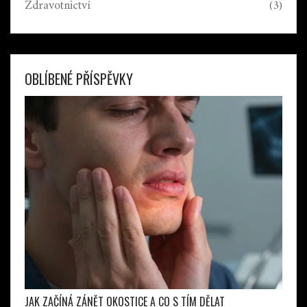
Zdravotnictví
(3)
OBLÍBENÉ PŘÍSPĚVKY
JAK ZAČÍNÁ ZÁNĚT OKOSTICE A CO S TÍM DĚLAT