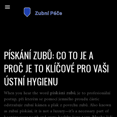
PÍSKÁNÍ ZUBŮ: CO TO JE A
PROČ JE TO KLÍČOVÉ PRO VAŠI
ÚSTNÍ HYGIENU
When you hear the word
pískání zubů
,
je to profesionální
postup, při kterém se pomocí jemného proudu částic
odstraňuje zubní kámen a plak z povrchu zubů
. Also known
as
zubní pískání
, it is not a luxury—it’s a necessary part of