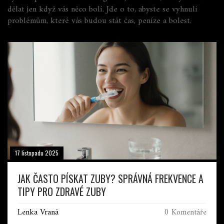
dělat jen když vás něco bolí. Jde o to, abyste se vyhnuli
problémům, které vás budou stát čas, peníze a bolest.
17 listopadu 2025
JAK ČASTO PÍSKAT ZUBY? SPRÁVNÁ FREKVENCE A
TIPY PRO ZDRAVÉ ZUBY
Lenka Vraná
0 Komentáře