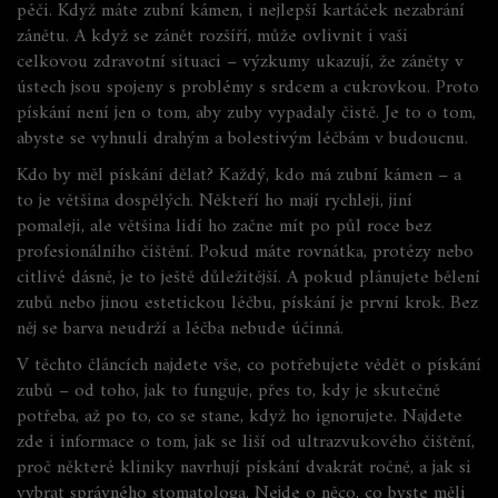
péči. Když máte zubní kámen, i nejlepší kartáček nezabrání
zánětu. A když se zánět rozšíří, může ovlivnit i vaši
celkovou zdravotní situaci – výzkumy ukazují, že záněty v
ústech jsou spojeny s problémy s srdcem a cukrovkou. Proto
pískání není jen o tom, aby zuby vypadaly čistě. Je to o tom,
abyste se vyhnuli drahým a bolestivým léčbám v budoucnu.
Kdo by měl pískání dělat? Každý, kdo má zubní kámen – a
to je většina dospělých. Někteří ho mají rychleji, jiní
pomaleji, ale většina lidí ho začne mít po půl roce bez
profesionálního čištění. Pokud máte rovnátka, protézy nebo
citlivé dásně, je to ještě důležitější. A pokud plánujete bělení
zubů nebo jinou estetickou léčbu, pískání je první krok. Bez
něj se barva neudrží a léčba nebude účinná.
V těchto článcích najdete vše, co potřebujete vědět o pískání
zubů – od toho, jak to funguje, přes to, kdy je skutečně
potřeba, až po to, co se stane, když ho ignorujete. Najdete
zde i informace o tom, jak se liší od ultrazvukového čištění,
proč některé kliniky navrhují pískání dvakrát ročně, a jak si
vybrat správného stomatologa. Nejde o něco, co byste měli