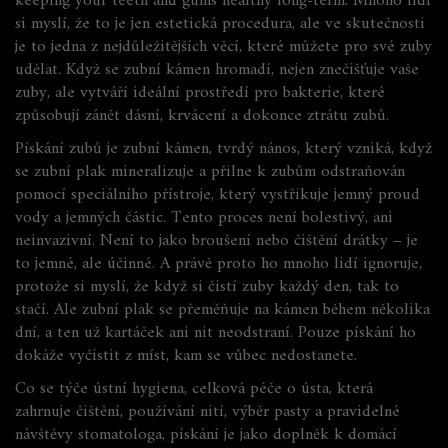
keeping your teeth and gums healthy long-term.
Mnoho lidí
si myslí, že to je jen estetická procedura, ale ve skutečnosti
je to jedna z nejdůležitějších věcí, které můžete pro své zuby
udělat. Když se zubní kámen hromadí, nejen znečišťuje vaše
zuby, ale vytváří ideální prostředí pro bakterie, které
způsobují zánět dásní, krvácení a dokonce ztrátu zubů.
Pískání zubů je
zubní kámen
,
tvrdý nános, který vzniká, když
se zubní plak mineralizuje a přilne k zubům
odstraňován
pomocí speciálního přístroje, který vystřikuje jemný proud
vody a jemných částic. Tento proces není bolestivý, ani
neinvazivní. Není to jako broušení nebo čištění drátky – je
to jemné, ale účinné. A právě proto ho mnoho lidí ignoruje,
protože si myslí, že když si čistí zuby každý den, tak to
stačí. Ale zubní plak se přeměňuje na kámen během několika
dní, a ten už kartáček ani nit neodstraní. Pouze pískání ho
dokáže vyčistit z míst, kam se vůbec nedostanete.
Co se týče
ústní hygiena
,
celková péče o ústa, která
zahrnuje čištění, používání nití, výběr pasty a pravidelné
návštěvy stomatologa
, pískání je jako doplněk k domácí