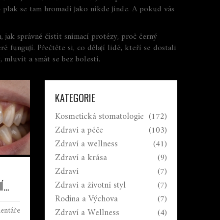
 – plak se tam hromadí jako nikde jinde. A pokud vás
, jak správně čistit snímací protézy, proč černý
ungují. Přečtěte si, co dělají lidé, kteří se dostali
mluvit a smát se bez bolesti.
KATEGORIE
Kosmetická stomatologie
(172)
Zdraví a péče
(103)
Zdraví a wellness
(41)
Zdraví a krása
(9)
Zdraví
(7)
Zdraví a životní styl
(7)
Í
VINY
Rodina a Výchova
(7)
entáře
Zdraví a Wellness
(4)