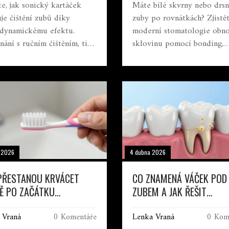
te, jak sonický kartáček
Máte bílé skvrny nebo drs
uje čištění zubů díky
zuby po rovnátkách? Zjistět
dynamickému efektu.
moderní stomatologie obno
nání s ručním čištěním, tipy
sklovinu pomocí bonding,
ásně a výběr správného
remineralizace a whiteningu
u.
Praktický průvodce pro zd
úsměv.
a 2026
4 dubna 2026
PŘESTANOU KRVÁCET
CO ZNAMENÁ VÁČEK POD
Ě PO ZAČÁTKU
ZUBEM A JAK ŘEŠIT
ÍVÁNÍ MEZIZUBNÍCH
MEZIZUBNÍ KAZ
 Vraná
0 Komentáře
Lenka Vraná
0 Kom
ÁČKŮ? KOMPLETNÍ