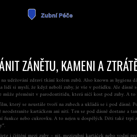
ÁNIT ZÁNĚTU, KAMENI A ZTRÁT
 na udržování zdraví tkání kolem zubů
. Also known as
hygiena dá
a lidí si myslí, že když nebolí zuby, je vše v pořádku. Ale dásně s
 se může přeměnit v parodontitidu, která ničí kost pod zuby. A to 
film, který se neustále tvoří na zubech a ukládá se i pod dásně
.
Po
 neodstraníte kartáčkem ani nití
.
Ten se pod dásně dostane a tam 
licní funkce nebo cukrovku. A to nejen u dospělých. Děti také tr
y“.
jete i čištění mezi zuby – nit, mezizubní kartáček nebo vodní pro