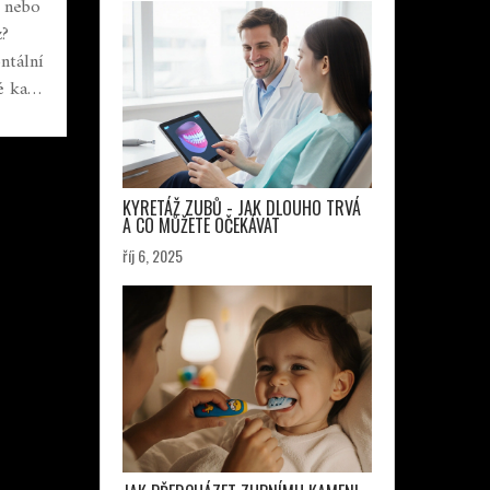
 nebo
z?
ontální
é kazy
ně
KYRETÁŽ ZUBŮ - JAK DLOUHO TRVÁ
A CO MŮŽETE OČEKÁVAT
říj 6, 2025