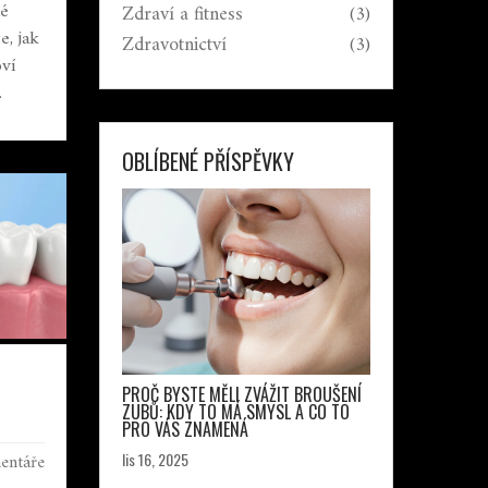
né
Zdraví a fitness
(3)
e, jak
Zdravotnictví
(3)
ví
.
ravý
OBLÍBENÉ PŘÍSPĚVKY
PROČ BYSTE MĚLI ZVÁŽIT BROUŠENÍ
ZUBŮ: KDY TO MÁ SMYSL A CO TO
PRO VÁS ZNAMENÁ
entáře
lis 16, 2025