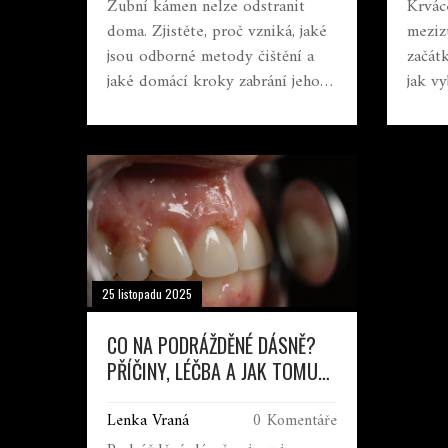
PRŮV
Zubní kámen nelze odstranit
Krvác
doma. Zjistěte, proč vzniká, jaké
meziz
jsou odborné metody čištění a
začátk
jaké domácí kroky zabrání jeho
jak v
tvorbě. Odborné rady pro zdravé
kdy v
dásně.
25 listopadu 2025
CO NA PODRÁŽDĚNÉ DÁSNĚ?
PŘÍČINY, LÉČBA A JAK TOMU
PŘEDCHÁZET
Lenka Vraná
0 Komentáře