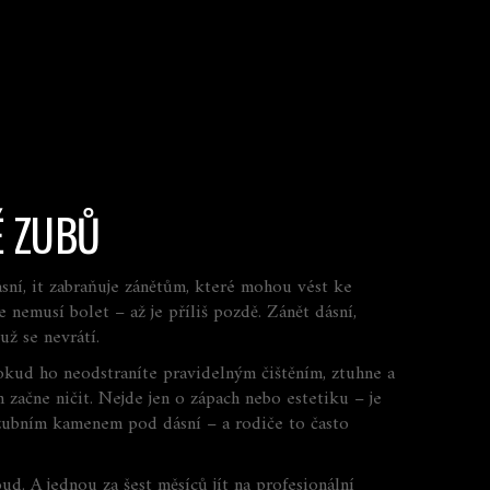
Ě ZUBŮ
sní
, it
zabraňuje zánětům, které mohou vést ke
e nemusí bolet – až je příliš pozdě. Zánět dásní,
už se nevrátí.
kud ho neodstraníte pravidelným čištěním, ztuhne a
začne ničit. Nejde jen o zápach nebo estetiku – je
pí zubním kamenem pod dásní – a rodiče to často
ud. A jednou za šest měsíců jít na profesionální