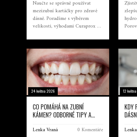
Naučte se správně používat
Zjistě
mezizubní kartáčky pro zdravé
zlepš
dásně. Poradíme s výběrem
hydro
velikosti, výhodami Curaprox a
Porov
technikou čištění.
pro d
model
24 května 2026
12 květn
CO POMÁHÁ NA ZUBNÍ
KDY 
KÁMEN? ODBORNÉ TIPY A
DÁSN
DOMÁCÍ PÉČE
POUŽ
Lenka Vraná
0 Komentáře
Lenka
KART