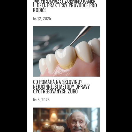
JAK PŘEDCHÁZET ZUBNÍMU KAMENI
U DĚTÍ: PRAKTICKÝ PRŮVODCE PRO
RODIČE
lis 12, 2025
CO POMÁHÁ NA SKLOVINU?
NEJÚČINNĚJŠÍ METODY OPRAVY
OPOTŘEBOVANÝCH ZUBŮ
lis 5, 2025