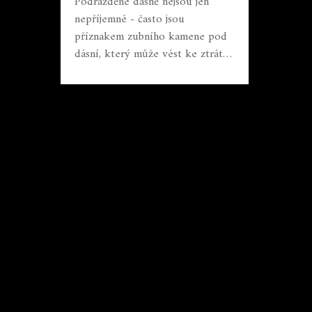
Podrážděné dásně nejsou jen
nepříjemné - často jsou
příznakem zubního kamene pod
dásní, který může vést ke ztrátě
zubů. Zjistěte příčiny, jak léčit a
jak tomu předcházet.