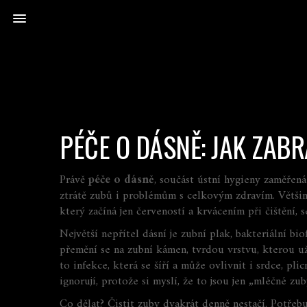
PÉČE O DÁSNĚ: JAK ZABR
Právě
péče o dásně
,
součást ústní hygieny zaměřená
ztrátě zubů i problémům s celkovým zdravím
.
Většin
který začíná jen červeností a krvácením při čištění,
Největší nepřítel dásní je
zubní plak
,
bakteriální bio
přemění se na
zubní kámen
,
tvrdou vrstvu, kterou už
to infekce, která se šíří a může ovlivnit i srdce, p
ignorují, protože si myslí, že to jsou jen „mléčné zub
Co dělat? Čistit zuby dvakrát denně nestačí. Potřebu