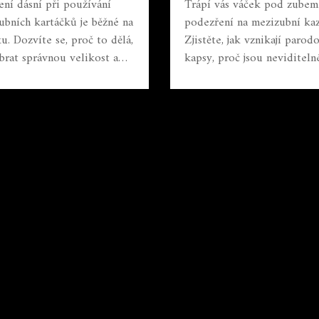
ODCE
ení dásní při používání
Trápí vás váček pod zubem
ubních kartáčků je běžné na
podezření na mezizubní ka
u. Dozvíte se, proč to dělá,
Zjistěte, jak vznikají parod
ybrat správnou velikost a
kapsy, proč jsou neviditeln
yhledat pomoc lékaře.
nebezpečné a jak je efektiv
odstranit.