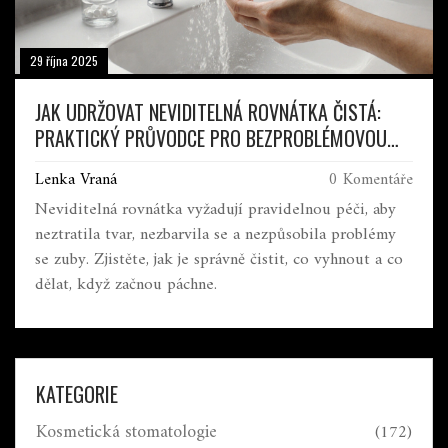
29 října 2025
JAK UDRŽOVAT NEVIDITELNÁ ROVNÁTKA ČISTÁ:
PRAKTICKÝ PRŮVODCE PRO BEZPROBLÉMOVOU
PÉČI
Lenka Vraná
0 Komentáře
Neviditelná rovnátka vyžadují pravidelnou péči, aby
neztratila tvar, nezbarvila se a nezpůsobila problémy
se zuby. Zjistěte, jak je správně čistit, co vyhnout a co
dělat, když začnou páchne.
KATEGORIE
Kosmetická stomatologie
(172)