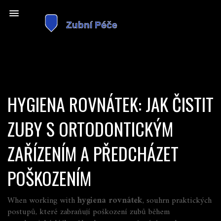
HYGIENA ROVNÁTEK: JAK ČISTIT
ZUBY S ORTODONTICKÝM
ZAŘÍZENÍM A PŘEDCHÁZET
POŠKOZENÍM
When working with
hygiena rovnátek
,
souhrn praktických
postupů, které zabraňují poškození zubů během