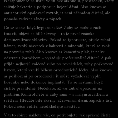
Nezapomeňte na
ústní vodu bez alkoholu
,
prostředek, který
snižuje bakterie a podporuje hojení dásní
. Also known as
antiseptický opalovací roztok
, it
není náhradou čištění, ale
pomáhá zadržet záněty a zápach
.
Co se stane, když hygiena selže? Zuby se mohou začít
tmavit
, objeví se bílé skvrny – to je první známka
demineralizace skloviny. Pokud to ignorujete, přijde
zubní
kámen
,
tvrdý návestek z bakterií a minerálů, který se tvoří
na povrchu zubů
. Also known as
kamenitá plak
, it
nelze
odstranit kartáčkem – vyžaduje profesionální čištění
.
A pak
přijde nejhorší:
zničené zuby po rovnátkách
,
zuby poškozené
kazem, který vznikl během ortodontické léčby
. Also known
as
poškození po ortodoncii
, it
může vyžadovat výplň,
korunku nebo dokonce implantát
.
To se nestane, když
čistíte pravidelně. Nečekáte, až vás zubař upozorní na
problém. Kontrolujete si zuby sami – s malým zrcátkem a
světlem. Hledáte bílé skvrny, zčervenání dásní, zápach z úst.
Pokud něco vidíte, neodkládejte návštěvu.
V této sbírce najdete vše, co potřebujete: jak správně čistit