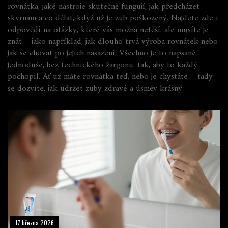
rovnátka, jaké nástroje skutečně fungují, jak předcházet
skvrnám a co dělat, když už je zub poškozený. Najdete zde i
odpovědi na otázky, které vás možná netěší, ale musíte je
znát – jako například, jak dlouho trvá výroba rovnátek nebo
jak se chovat po jejich nasazení. Všechno je to napsané
jednoduše, bez technického žargonu, tak, aby to každý
pochopil. Ať už máte rovnátka teď, nebo je chystáte – tady
se dozvíte, jak udržet zuby zdravé a úsměv krásný.
17 března 2026