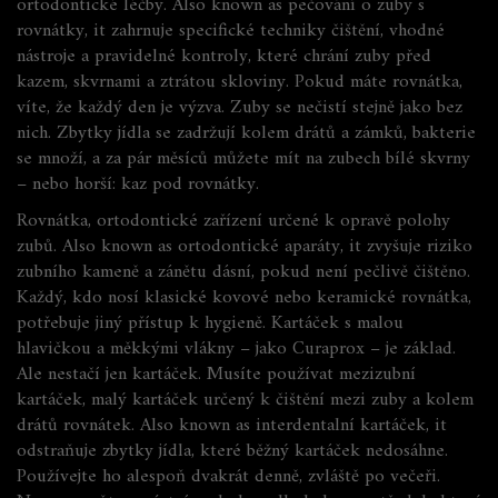
ortodontické léčby
. Also known as
pečování o zuby s
rovnátky
, it
zahrnuje specifické techniky čištění, vhodné
nástroje a pravidelné kontroly, které chrání zuby před
kazem, skvrnami a ztrátou skloviny
.
Pokud máte rovnátka,
víte, že každý den je výzva. Zuby se nečistí stejně jako bez
nich. Zbytky jídla se zadržují kolem drátů a zámků, bakterie
se množí, a za pár měsíců můžete mít na zubech bílé skvrny
– nebo horší: kaz pod rovnátky.
Rovnátka
,
ortodontické zařízení určené k opravě polohy
zubů
. Also known as
ortodontické aparáty
, it
zvyšuje riziko
zubního kameně a zánětu dásní, pokud není pečlivě čištěno
.
Každý, kdo nosí klasické kovové nebo keramické rovnátka,
potřebuje jiný přístup k hygieně. Kartáček s malou
hlavičkou a měkkými vlákny – jako Curaprox – je základ.
Ale nestačí jen kartáček. Musíte používat
mezizubní
kartáček
,
malý kartáček určený k čištění mezi zuby a kolem
drátů rovnátek
. Also known as
interdentalní kartáček
, it
odstraňuje zbytky jídla, které běžný kartáček nedosáhne
.
Používejte ho alespoň dvakrát denně, zvláště po večeři.