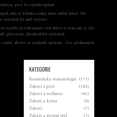
otázkou, proč to vypadá špatně.
ípad, kde je klinika a jaký máte zubní lékař. Ale
en výsledek by měl vydržet.
se styděli za svůj úsměv, teď mluví o tom, jak se cítí
vali: přirozený, dlouhodobý výsledek.
te vědět, abyste se rozhodli správně – bez přehnaných
KATEGORIE
Kosmetická stomatologie
(171)
Zdraví a péče
(102)
Zdraví a wellness
(41)
Zdraví a krása
(9)
Zdraví
(7)
Zdraví a životní styl
(7)