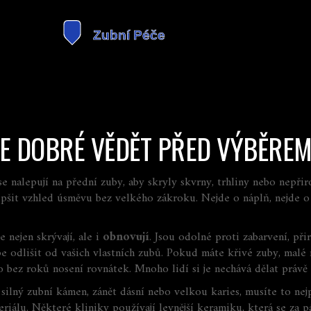
 JE DOBRÉ VĚDĚT PŘED VÝBĚRE
e nalepují na přední zuby, aby skryly skvrny, trhliny nebo nepřir
zlepšit vzhled úsměvu bez velkého zákroku.
Nejde o náplň, nejde o 
e nejen skrývají, ale i
obnovují
. Jsou odolné proti zabarvení, př
sebe odlišit od vašich vlastních zubů. Pokud máte křivé zuby, malé
 bez roků nosení rovnátek. Mnoho lidí si je nechává dělat právě 
ilný zubní kámen, zánět dásní nebo velkou karies, musíte to nejpr
eriálu. Některé kliniky používají levnější keramiku, která se za p