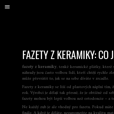
FAZETY Z KERAMIKY: CO
fazety z keramiky
,
tenké keramické plátky, které s
náhrady jsou často volbou lidí, kteří chtějí rychle 
může převrátit to, jak se na sebe díváte v zrcadle.
Fazety z keramiky se liší od plastových náplní tím, ž
rok. Výrobci je dělají tak přesně, že je obtížné od 
fazety mohou být lepší volbou než ortodoncie – a to
Ne každý zub je ale vhodný pro fazetu. Pokud máte s
finále. A když je děláte, nezapomeňte na kvalitu mat