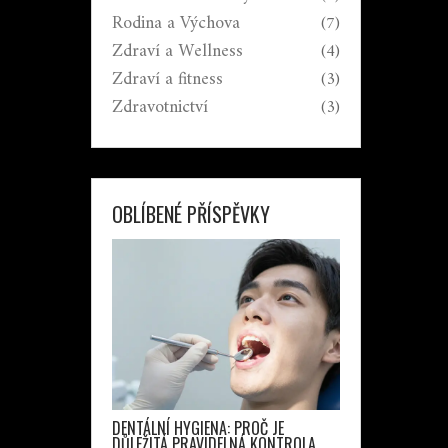
Rodina a Výchova
(7)
Zdraví a Wellness
(4)
Zdraví a fitness
(3)
Zdravotnictví
(3)
OBLÍBENÉ PŘÍSPĚVKY
DENTÁLNÍ HYGIENA: PROČ JE
DŮLEŽITÁ PRAVIDELNÁ KONTROLA