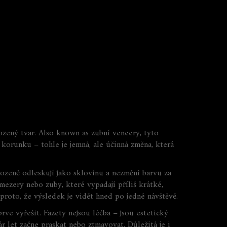
M
ozený tvar
. Also known as
zubní veneery
, tyto
korunku – tohle je jemná, ale účinná změna, která
irozeně odleskují jako sklovinu a nezmění barvu za
 mezery nebo zuby, které vypadají příliš krátké,
proto, že výsledek je vidět hned po jedné návštěvě.
ve vyřešit. Fazety nejsou léčba – jsou estetický
ár let začne praskat nebo ztmavovat. Důležitá je i