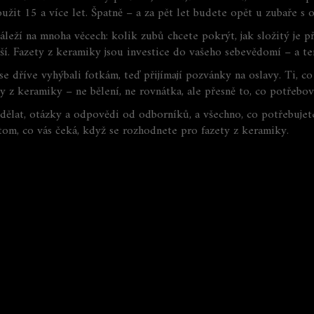
žit 15 a více let. Špatně – a za pět let budete opět u zubaře s 
áleží na mnoha věcech: kolik zubů chcete pokrýt, jak složitý je př
pší. Fazety z keramiky jsou investice do vašeho sebevědomí – a t
se dříve vyhýbali fotkám, teď přijímají pozvánky na oslavy. Ti, co 
ety z keramiky – ne bělení, ne rovnátka, ale přesně to, co potřebo
ali dělat, otázky a odpovědi od odborníků, a všechno, co potřebuje
 tom, co vás čeká, když se rozhodnete pro fazety z keramiky.