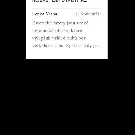
ODPOVĚDI
Lenka Vraná
0 Komentáře
Estetické fazety jsou tenké
keramické plátky, které
vylepšují vzhled zubů bez
velkého zásahu. Zjistěte, kdy je
vhodné je dát, jak dlouho vydrží,
kolik stojí a jak se o ně starat.