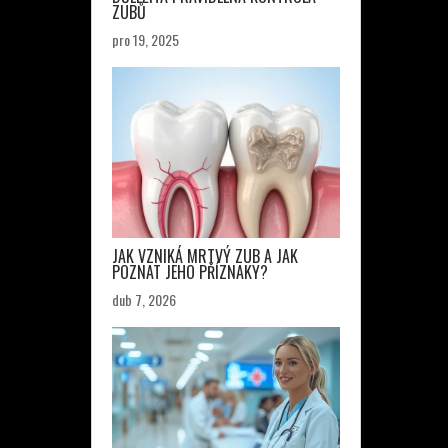
ZUBŮ
pro 19, 2025
JAK VZNIKÁ MRTVÝ ZUB A JAK
POZNAT JEHO PŘÍZNAKY?
dub 7, 2026