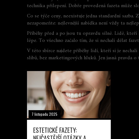
technika přilepení. Dobře provedená fazeta může slou
Co se týče ceny, neexistuje jedna standardní sazba. Z
nezapomeňte: nejlevnější nabídka není vždy ta nejle
Příběhy před a po jsou tu opravdu silné. Lidé, kteří 
lépe. To všechno začalo tím, že si nechali dělat faz
V této sbírce najdete příběhy lidí, kteří si je nech
slibů, bez marketingových hluků. Jen jasná pravda o
7 listopadu 2025
ESTETICKÉ FAZETY:
NEJČASTĚJŠÍ OTÁZKY A