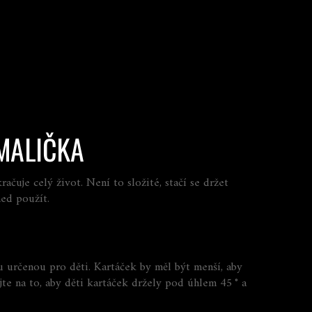
 MALIČKA
čuje celý život. Není to složité, stačí se držet
ned použít.
ou určenou pro děti. Kartáček by měl být menší, aby
jte na to, aby děti kartáček držely pod úhlem 45 ° a