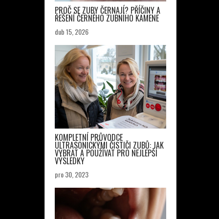
PROČ SE ZUBY ČERNAJÍ? PŘÍČINY A
ŘEŠENÍ ČERNÉHO ZUBNÍHO KAMENE
dub 15, 2026
KOMPLETNÍ PRŮVODCE
ULTRASONICKÝMI ČISTIČI ZUBŮ: JAK
VYBRAT A POUŽÍVAT PRO NEJLEPŠÍ
VÝSLEDKY
pro 30, 2023