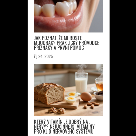
JAK POZNAT, ŽE MI ROSTE
MOUDRAK? PRAKTICKÝ PRŮVODCE
PŘÍZNAKY A PRVNÍ POMOC
říj 24, 2025
KTERÝ VITAMÍN JE DOBRÝ NA
NERVY? NEJÚČINNĚJŠÍ VITAMÍNY
PRO KLID NERVOVÉHO SYSTÉMU