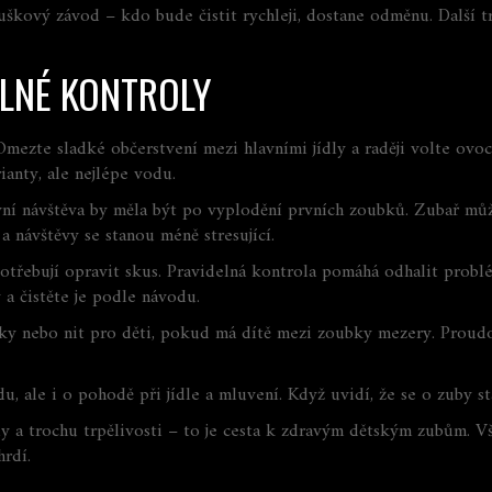
ruškový závod – kdo bude čistit rychleji, dostane odměnu. Další 
ELNÉ KONTROLY
mezte sladké občerstvení mezi hlavními jídly a raději volte ovoc
ianty, ale nejlépe vodu.
vní návštěva by měla být po vyplodění prvních zoubků. Zubař může
 a návštěvy se stanou méně stresující.
třebují opravit skus. Pravidelná kontrola pomáhá odhalit problé
a čistěte je podle návodu.
áčky nebo nit pro děti, pokud má dítě mezi zoubky mezery. Proud
, ale i o pohodě při jídle a mluvení. Když uvidí, že se o zuby sta
ly a trochu trpělivosti – to je cesta k zdravým dětským zubům. V
rdí.