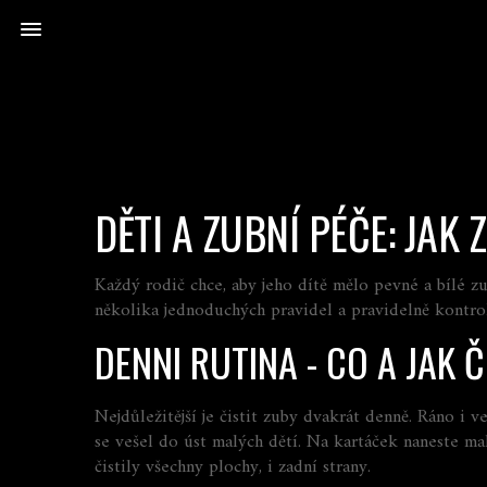
DĚTI A ZUBNÍ PÉČE: JAK
Každý rodič chce, aby jeho dítě mělo pevné a bílé zu
několika jednoduchých pravidel a pravidelně kontrol
DENNI RUTINA - CO A JAK Č
Nejdůležitější je čistit zuby dvakrát denně. Ráno i 
se vešel do úst malých dětí. Na kartáček naneste mal
čistily všechny plochy, i zadní strany.