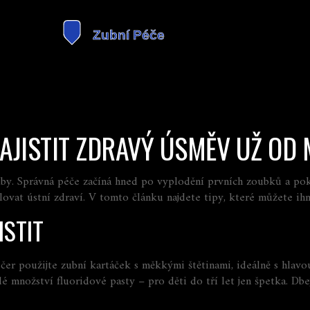
 ZAJISTIT ZDRAVÝ ÚSMĚV UŽ OD
by. Správná péče začíná hned po vyplodění prvních zoubků a pokra
ovat ústní zdraví. V tomto článku najdete tipy, které můžete ih
ISTIT
večer použijte zubní kartáček s měkkými štětinami, ideálně s hlav
é množství fluoridové pasty – pro děti do tří let jen špetka. Dbe