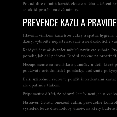
Pokud dítě odmítá kartáč, zkuste udělat z čištění h
se úklid protáhl na dvě minuty.
PREVENCE KAZU A PRAVID
Hlavním viníkem kazu jsou cukry a špatná hygiena. O
džusy, vybírejte nepasterizované a nealkoholické var
Každých šest až dvanáct měsíců navštivte zubaře. Pr
poradit, jak dál pečovat. Dítě si zvykne na prostředí
Nezapomeňte na rovnátka a gumičky u dětí, které po
používáte ortodontické pomůcky, dodržujte pokyny 
Další užitečnou radou je použít interdentalní kart
ale opatrně s tlakem.
Připomeňte dítěti, že zdravý úsměv není jen o vzhledu
Na závěr: čistota, omezení cukrů, pravidelné kontro
výsledek bude dlouhodobý úsměv, na který budete h