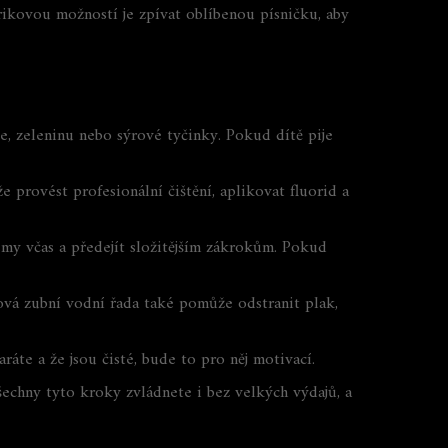
trikovou možností je zpívat oblíbenou písničku, aby
e, zeleninu nebo sýrové tyčinky. Pokud dítě pije
 provést profesionální čištění, aplikovat fluorid a
my včas a předejít složitějším zákrokům. Pokud
ová zubní vodní řada také pomůže odstranit plak,
ráte a že jsou čisté, bude to pro něj motivací.
šechny tyto kroky zvládnete i bez velkých výdajů, a