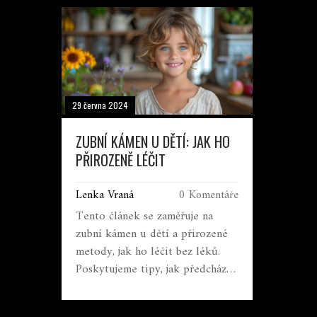
29 června 2024
ZUBNÍ KÁMEN U DĚTÍ: JAK HO
PŘIROZENĚ LÉČIT
Lenka Vraná
0 Komentáře
Tento článek se zaměřuje na
zubní kámen u dětí a přirozené
metody, jak ho léčit bez léků.
Poskytujeme tipy, jak předcházet
jeho vzniku, a doporučení pro
zdravou ústní hygienu, která