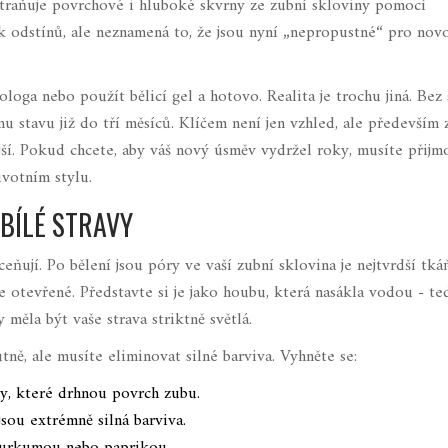
traňuje povrchové i hluboké skvrny ze zubní skloviny pomocí
ik odstínů, ale neznamená to, že jsou nyní „nepropustné“ pro nov
ologa nebo použít bělicí gel a hotovo. Realita je trochu jiná. Bez
 stavu již do tří měsíců. Klíčem není jen vzhled, ale především 
ější. Pokud chcete, aby váš nový úsměv vydržel roky, musíte přijm
votním stylu.
 BÍLÉ STRAVY
dceňují. Po bělení jsou póry ve vaší
zubní sklovina
je
nejtvrdší tká
e otevřené. Představte si je jako houbu, která nasákla vodou - te
 měla být vaše strava striktně světlá.
ně, ale musíte eliminovat silné barviva. Vyhněte se:
ly, které drhnou povrch zubu.
sou extrémně silná barviva.