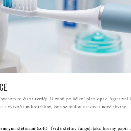
ÍCE
 bychom to čistit tvrději. U zubů po bělení platí opak. Agresivní 
u a vytvořit mikrotrhliny, kam se budou usazovat nové skvrny.
emnými štětinami (soft). Tvrdé štětiny fungují jako brusný papír 