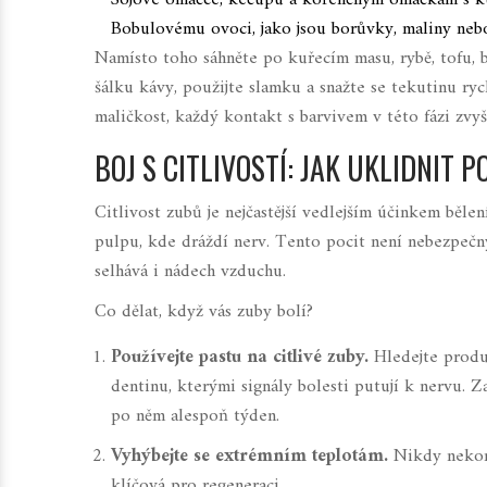
Sójové omáčce, kečupu a kořeněným omáčkám s 
Bobulovému ovoci, jako jsou borůvky, maliny nebo
Namísto toho sáhněte po kuřecím masu, rybě, tofu, b
šálku kávy, použijte slamku a snažte se tekutinu ryc
maličkost, každý kontakt s barvivem v této fázi zvyš
BOJ S CITLIVOSTÍ: JAK UKLIDNIT
Citlivost zubů je nejčastější vedlejším účinkem bělen
pulpu, kde dráždí nerv. Tento pocit není nebezpečn
selhává i nádech vzduchu.
Co dělat, když vás zuby bolí?
Používejte pastu na citlivé zuby.
Hledejte produk
dentinu, kterými signály bolesti putují k nervu. 
po něm alespoň týden.
Vyhýbejte se extrémním teplotám.
Nikdy nekomb
klíčová pro regeneraci.