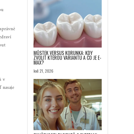
ou
 správné
zdraví
out
MŮSTEK VERSUS KORUNKA: KDY
ZVOLIT KTEROU VARIANTU A CO JE E-
MAX?
kvě 21, 2026
ň v
ď nasaje