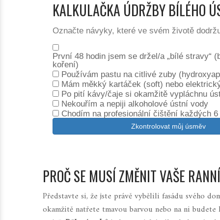
KALKULAČKA ÚDRŽBY BÍLÉHO 
Označte návyky, které ve svém životě dodržu
První 48 hodin jsem se držel/a „bílé stravy“ (
koření)
Používám pastu na citlivé zuby (hydroxyapat
Mám měkký kartáček (soft) nebo elektrický
Po pití kávy/čaje si okamžitě vypláchnu ús
Nekouřím a nepiji alkoholové ústní vody
Chodím na profesionální čištění každých 
Zkontrolovat můj úsměv
PROČ SE MUSÍ ZMĚNIT VAŠE RANN
Představte si, že jste právě vybělili fasádu svého do
okamžitě natřete tmavou barvou nebo na ni budete h