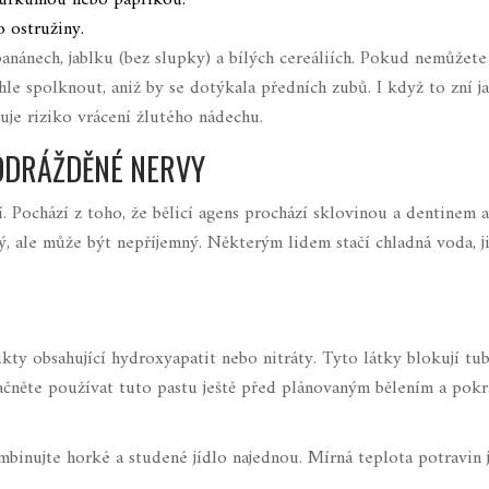
kurkumou nebo paprikou.
 ostružiny.
anánech, jablku (bez slupky) a bílých cereáliích. Pokud nemůžete
hle spolknout, aniž by se dotýkala předních zubů. I když to zní j
uje riziko vrácení žlutého nádechu.
 PODRÁŽDĚNÉ NERVY
í. Pochází z toho, že bělicí agens prochází sklovinou a dentinem 
ý, ale může být nepříjemný. Některým lidem stačí chladná voda, 
ty obsahující hydroxyapatit nebo nitráty. Tyto látky blokují tu
Začněte používat tuto pastu ještě před plánovaným bělením a pokr
inujte horké a studené jídlo najednou. Mírná teplota potravin 