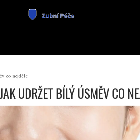
ěv co nejdéle
 JAK UDRŽET BÍLÝ ÚSMĚV CO NE