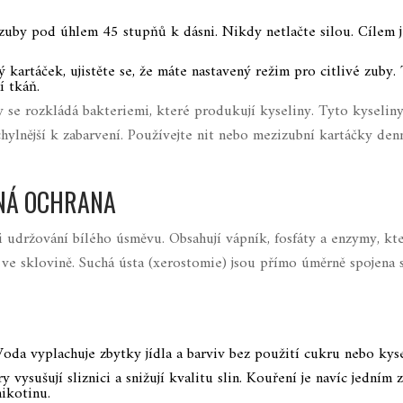
uby pod úhlem 45 stupňů k dásni. Nikdy netlačte silou. Cílem j
kartáček, ujistěte se, že máte nastavený režim pro citlivé zuby.
í tkáň.
 se rozkládá bakteriemi, které produkují kyseliny. Tyto kyselin
chylnější k zabarvení. Používejte nit nebo mezizubní kartáčky den
ENÁ OCHRANA
i udržování bílého úsměvu. Obsahují vápník, fosfáty a enzymy, kt
 ve sklovině. Suchá ústa (xerostomie) jsou přímo úměrně spojena 
oda vyplachuje zbytky jídla a barviv bez použití cukru nebo kyse
 vysušují sliznici a snižují kvalitu slin. Kouření je navíc jedním z
nikotinu.