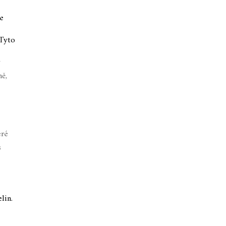
e
 Tyto
y
ně,
eré
s
lin.