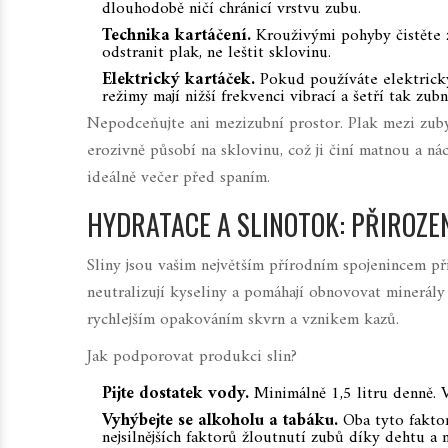
dlouhodobě ničí chránicí vrstvu zubu.
Technika kartáčení.
Krouživými pohyby čistěte z
odstranit plak, ne leštit sklovinu.
Elektrický kartáček.
Pokud používáte elektrický 
režimy mají nižší frekvenci vibrací a šetří tak zubn
Nepodceňujte ani mezizubní prostor. Plak mezi zuby
erozivně působí na sklovinu, což ji činí matnou a ná
ideálně večer před spaním.
HYDRATACE A SLINOTOK: PŘIROZ
Sliny jsou vašim největším přírodním spojenincem př
neutralizují kyseliny a pomáhají obnovovat minerály
rychlejším opakováním skvrn a vznikem kazů.
Jak podporovat produkci slin?
Pijte dostatek vody.
Minimálně 1,5 litru denně. V
Vyhýbejte se alkoholu a tabáku.
Oba tyto faktory
nejsilnějších faktorů žloutnutí zubů díky dehtu a 