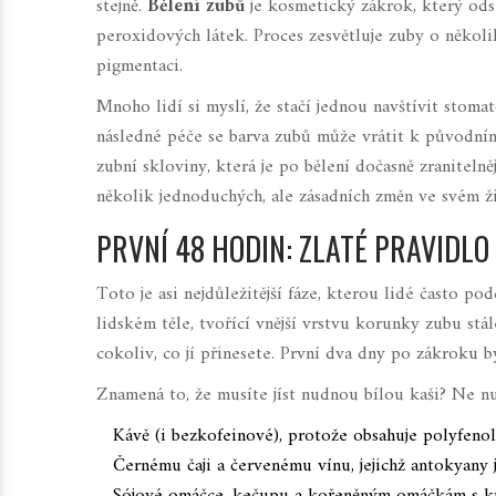
stejně.
Bělení zubů
je
kosmetický zákrok, který ods
peroxidových látek
. Proces zesvětluje zuby o někol
pigmentaci.
Mnoho lidí si myslí, že stačí jednou navštívit stomat
následné péče se barva zubů může vrátit k původnímu
zubní skloviny, která je po bělení dočasně zraniteln
několik jednoduchých, ale zásadních změn ve svém ži
PRVNÍ 48 HODIN: ZLATÉ PRAVIDLO
Toto je asi nejdůležitější fáze, kterou lidé často po
lidském těle, tvořící vnější vrstvu korunky zubu
stál
cokoliv, co jí přinesete. První dva dny po zákroku by
Znamená to, že musíte jíst nudnou bílou kaši? Ne nut
Kávě (i bezkofeinové), protože obsahuje polyfeno
Černému čaji a červenému vínu, jejichž antokyany j