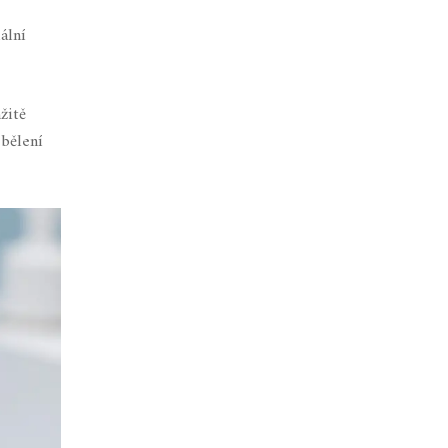
ální
žitě
bělení