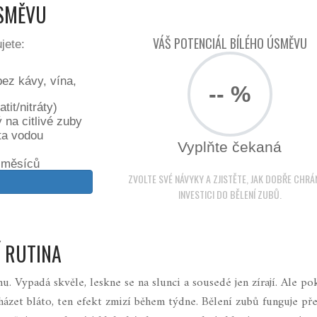
ÚSMĚVU
VÁŠ POTENCIÁL BÍLÉHO ÚSMĚVU
jete:
bez kávy, vína,
-- %
it/nitráty)
 na citlivé zuby
ta vodou
Vyplňte čekaná
6 měsíců
ZVOLTE SVÉ NÁVYKY A ZJISTĚTE, JAK DOBŘE CHRÁ
INVESTICI DO BĚLENÍ ZUBŮ.
Í RUTINA
mu. Vypadá skvěle, leskne se na slunci a sousedé jen zírají. Ale po
ázet bláto, ten efekt zmizí během týdne. Bělení zubů funguje př