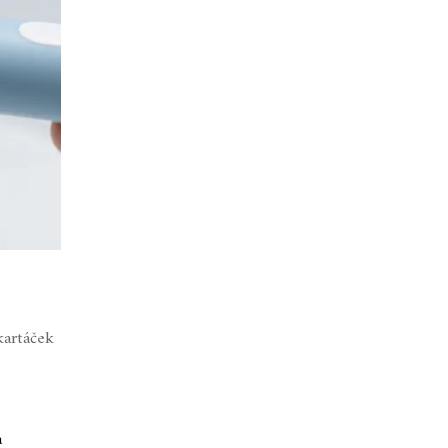
kartáček
a