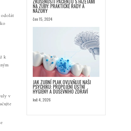
ZKUŠENOSTI PACIENTŮ S FAZETAMI
NA ZUBY: PRAKTICKÉ RADY A
NÁZORY
 odolát
čen 15, 2024
ako
až k
jiným
JAK ZUBNÍ PLAK OVLIVŇUJE NAŠI
PSYCHIKU: PROPOJENÍ ÚSTNÍ
HYGIENY A DUŠEVNÍHO ZDRAVÍ
buly v
kvě 4, 2026
ačujte
je