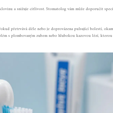
lovinu a snižuje citlivost. Stomatolog vám může doporučit speci
Pokud přetrvává déle nebo je doprovázena pulsující bolestí, okam
oblém s plombovaným zubem nebo hlubokou kazovou lézí, kterou 