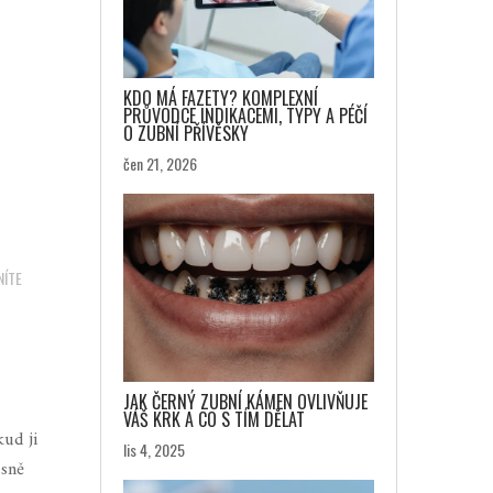
KDO MÁ FAZETY? KOMPLEXNÍ
PRŮVODCE INDIKACEMI, TYPY A PÉČÍ
O ZUBNÍ PŘÍVĚSKY
čen 21, 2026
NÍTE
JAK ČERNÝ ZUBNÍ KÁMEN OVLIVŇUJE
VÁŠ KRK A CO S TÍM DĚLAT
kud ji
lis 4, 2025
esně