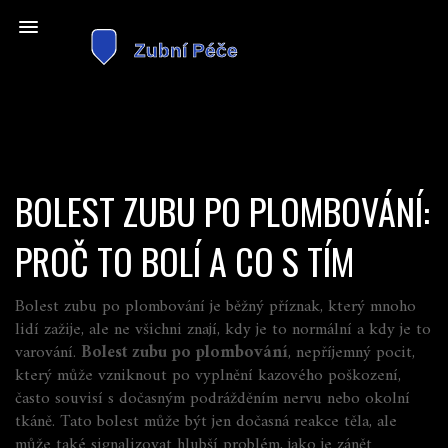
BOLEST ZUBU PO PLOMBOVÁNÍ:
PROČ TO BOLÍ A CO S TÍM
Bolest zubu po plombování je běžný příznak, který mnoho
lidí zažije, ale ne všichni znají, kdy je to normální a kdy je to
varování.
Bolest zubu po plombování
,
nepříjemný pocit,
který může vzniknout po vyplnění kazového poškození,
často souvisí s dočasným podrážděním nervu nebo okolní
tkáně
. Tato bolest může být jen dočasná reakce těla, ale
může také signalizovat hlubší problém, jako je
zánět