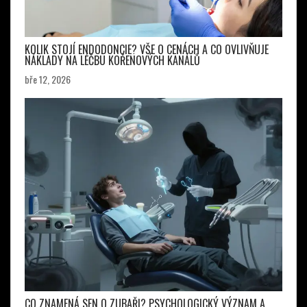
KOLIK STOJÍ ENDODONCIE? VŠE O CENÁCH A CO OVLIVŇUJE
NÁKLADY NA LÉČBU KOŘENOVÝCH KANÁLŮ
bře 12, 2026
CO ZNAMENÁ SEN O ZUBAŘI? PSYCHOLOGICKÝ VÝZNAM A