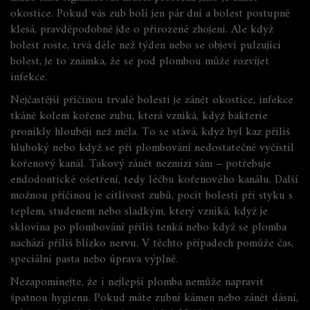
okostice
.
Pokud vás zub bolí jen pár dní a bolest postupně
klesá, pravděpodobně jde o přirozené zhojení. Ale když
bolest roste, trvá déle než týden nebo se objeví pulzující
bolest, je to známka, že se pod plombou může rozvíjet
infekce.
Nejčastější příčinou trvalé bolesti je
zánět okostice
,
infekce
tkáně kolem kořene zubu, která vzniká, když bakterie
pronikly hlouběji než měla
. To se stává, když byl kaz příliš
hluboký nebo když se při plombování nedostatečně vyčistil
kořenový kanál. Takový zánět nezmizí sám – potřebuje
endodontické ošetření
, tedy léčbu kořenového kanálu. Další
možnou příčinou je
citlivost zubů
,
pocit bolesti při styku s
teplem, studenem nebo sladkým, který vzniká, když je
sklovina po plombování příliš tenká nebo když se plomba
nachází příliš blízko nervu
. V těchto případech pomůže čas,
speciální pasta nebo úprava výplně.
Nezapomínejte, že i nejlepší plomba nemůže napravit
špatnou hygienu. Pokud máte zubní kámen nebo zánět dásní,