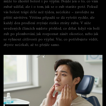
může to zhoršit bolest i po výplni. Nejde jen o to, co vám
zubař udělal, ale i o tom, jak se o zub staráte poté. Pokud
vás bolest trápí déle než týden, nečekáte – zavolejte na
příští návštěvu. Většina případů se dá vyřešit rychle, ale
každý den prodlení zvyšuje riziko ztráty zubu. V níže
uvedených článcích najdete přehled, co dělat, když vás bolí
zub po plombování, jak rozpoznat zánět okostice, nebo jak
se vyhnout citlivosti po výplni. Vše, co potřebujete vědět,
abyste nečekali, až to přejde samo.