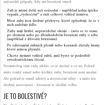
nejčastější případy, kdy má broušení smysl:
Zub je mírně delší než sousední - například jedna špička
vypadá „vyskočeně“ a ruší celkový vzhled úsměvu.
Mezi zuby jsou drobné překryvy, které způsobují, že se v
nich zadržuje jídlo.
Zuby mají hrubé, nepravidelné okraje - často se to stane
po zlomení nebo po dlouhodobém broušení zuby o sebe
(například z důvodu bruxismu).
Po odstranění zubních plomb nebo korunek zůstaly hrany,
které nejsou plynulé.
Chcete zjemnit vzhled zubů, aniž byste se podrobili
ortodontickému léčení.
Stomatolog vám vždy ukáže, co je možné a co ne. Pokud
máte tenký email nebo křehké zuby, broušení není možné.
Ale pokud je email zdravý a dostatečně silný - a máte jen
drobné nerovnosti - broušení je ideální volba.
JE TO BOLESTIVÉ?