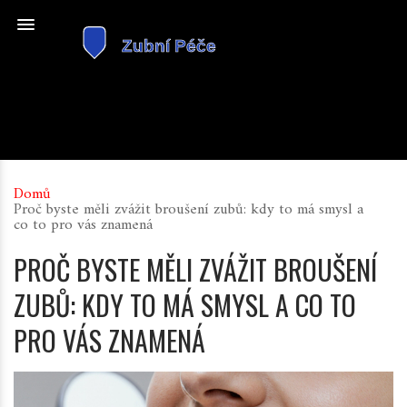
Domů
Proč byste měli zvážit broušení zubů: kdy to má smysl a
co to pro vás znamená
PROČ BYSTE MĚLI ZVÁŽIT BROUŠENÍ
ZUBŮ: KDY TO MÁ SMYSL A CO TO
PRO VÁS ZNAMENÁ