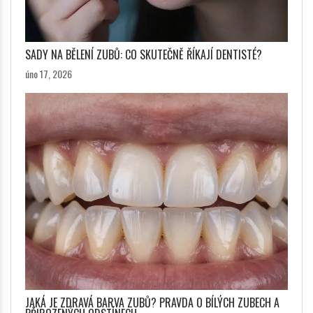
SADY NA BĚLENÍ ZUBŮ: CO SKUTEČNĚ ŘÍKAJÍ DENTISTÉ?
úno 17, 2026
JAKÁ JE ZDRAVÁ BARVA ZUBŮ? PRAVDA O BÍLÝCH ZUBECH A