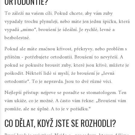
ORTODONTIE?
To záleží na vašem cíli. Pokud chcete, aby vám zuby
vypadaly trochu plynuleji, nebo máte jen jednu špičku, která
vypadá „mimo“, broušení je ideální. Je rychlé, levné a
bezbolestné.
Pokud ale máte značnou křivost, překryvy, nebo problém s
příštěm - potřebujete ortodontii. Broušení to nevyřeší. A
pokud se pokusíte brousit zuby, které jsou křivé, můžete je
poškodit. Někteří lidé si myslí, že broušení je „levná
ortodontie“. To je nepravda. Jsou to dvě různé věci.
Nejlepší přístup: nejprve se poradte se stomatologem. Ten
vám ukáže, co je možné. A často vám řekne: „Broušení vám
pomůže, ale ne úplně. A to je v pořádku.“
CO DĚLAT, KDYŽ JSTE SE ROZHODLI?