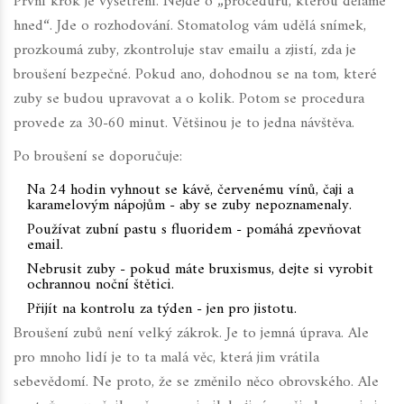
První krok je vyšetření. Nejde o „proceduru, kterou děláme
hned“. Jde o rozhodování. Stomatolog vám udělá snímek,
prozkoumá zuby, zkontroluje stav emailu a zjistí, zda je
broušení bezpečné. Pokud ano, dohodnou se na tom, které
zuby se budou upravovat a o kolik. Potom se procedura
provede za 30-60 minut. Většinou je to jedna návštěva.
Po broušení se doporučuje:
Na 24 hodin vyhnout se kávě, červenému vínů, čaji a
karamelovým nápojům - aby se zuby nepoznamenaly.
Používat zubní pastu s fluoridem - pomáhá zpevňovat
email.
Nebrusit zuby - pokud máte bruxismus, dejte si vyrobit
ochrannou noční štětici.
Přijít na kontrolu za týden - jen pro jistotu.
Broušení zubů není velký zákrok. Je to jemná úprava. Ale
pro mnoho lidí je to ta malá věc, která jim vrátila
sebevědomí. Ne proto, že se změnilo něco obrovského. Ale