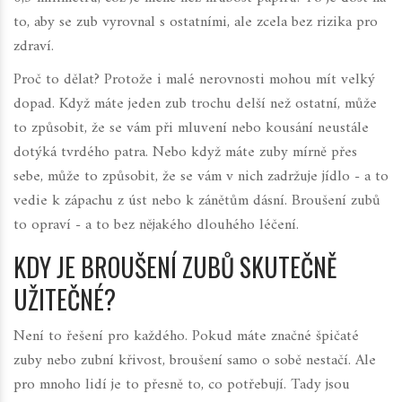
to, aby se zub vyrovnal s ostatními, ale zcela bez rizika pro
zdraví.
Proč to dělat? Protože i malé nerovnosti mohou mít velký
dopad. Když máte jeden zub trochu delší než ostatní, může
to způsobit, že se vám při mluvení nebo kousání neustále
dotýká tvrdého patra. Nebo když máte zuby mírně přes
sebe, může to způsobit, že se vám v nich zadržuje jídlo - a to
vedie k zápachu z úst nebo k zánětům dásní. Broušení zubů
to opraví - a to bez nějakého dlouhého léčení.
KDY JE BROUŠENÍ ZUBŮ SKUTEČNĚ
UŽITEČNÉ?
Není to řešení pro každého. Pokud máte značné špičaté
zuby nebo zubní křivost, broušení samo o sobě nestačí. Ale
pro mnoho lidí je to přesně to, co potřebují. Tady jsou