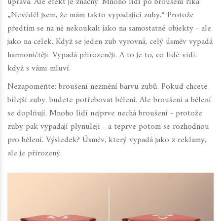
úprava. Ale efekt je značný. Mnoho lidí po broušení říká:
„Nevěděl jsem, že mám takto vypadající zuby.“ Protože
předtím se na ně nekoukali jako na samostatné objekty - ale
jako na celek. Když se jeden zub vyrovná, celý úsměv vypadá
harmoničtěji. Vypadá přirozeněji. A to je to, co lidé vidí,
když s vámi mluví.
Nezapomeňte: broušení nezmění barvu zubů. Pokud chcete
bílejší zuby, budete potřebovat bělení. Ale broušení a bělení
se doplňují. Mnoho lidí nejprve nechá broušení - protože
zuby pak vypadají plynuleji - a teprve potom se rozhodnou
pro bělení. Výsledek? Úsměv, který vypadá jako z reklamy,
ale je přirozený.