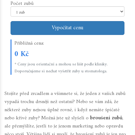
Počet zubů
Vypočítat cenu
Přibližná cena:
0 Kč
* Ceny jsou orientační a mohou se lišit podle kliniky.
Doporučujeme si nechat vyšetřit zuby u stomatologa.
Stojíte před zrcadlem a všimnete si, že jeden z vašich zubů
vypadá trochu drsněji než ostatní? Nebo se vám zdá, že
některé zuby nejsou úplně rovné, i když nemáte špičaté
nebo křivé zuby? Možná jste už slyšeli o
broušení zubů
,
ale přemýšlíte, jestli to je jenom marketing nebo opravdu
něco stojí. Většina lidí si myslí, že broušení zubů je jen pro