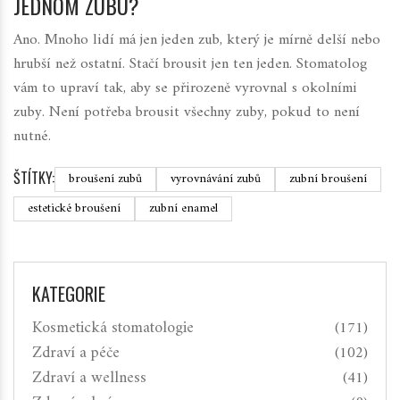
JEDNOM ZUBU?
Ano. Mnoho lidí má jen jeden zub, který je mírně delší nebo
hrubší než ostatní. Stačí brousit jen ten jeden. Stomatolog
vám to upraví tak, aby se přirozeně vyrovnal s okolními
zuby. Není potřeba brousit všechny zuby, pokud to není
nutné.
ŠTÍTKY:
broušení zubů
vyrovnávání zubů
zubní broušení
estetické broušení
zubní enamel
KATEGORIE
Kosmetická stomatologie
(171)
Zdraví a péče
(102)
Zdraví a wellness
(41)