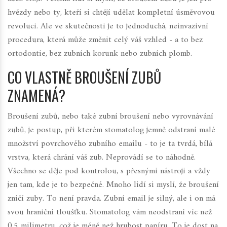
hvězdy nebo ty, kteří si chtějí udělat kompletní úsměvovou
revoluci. Ale ve skutečnosti je to jednoduchá, neinvazivní
procedura, která může změnit celý váš vzhled - a to bez
ortodontie, bez zubních korunk nebo zubních plomb.
CO VLASTNĚ BROUŠENÍ ZUBŮ
ZNAMENÁ?
Broušení zubů, nebo také
zubní broušení
nebo
vyrovnávání
zubů
, je postup, při kterém stomatolog jemně odstraní malé
množství povrchového
zubního emailu
- to je ta tvrdá, bílá
vrstva, která chrání váš zub. Neprovádí se to náhodně.
Všechno se děje pod kontrolou, s přesnými nástroji a vždy
jen tam, kde je to bezpečné. Mnoho lidí si myslí, že broušení
zničí zuby. To není pravda. Zubní email je silný, ale i on má
svou hraniční tloušťku. Stomatolog vám neodstraní víc než
0,5 milimetru, což je méně než hrubost papíru. To je dost na