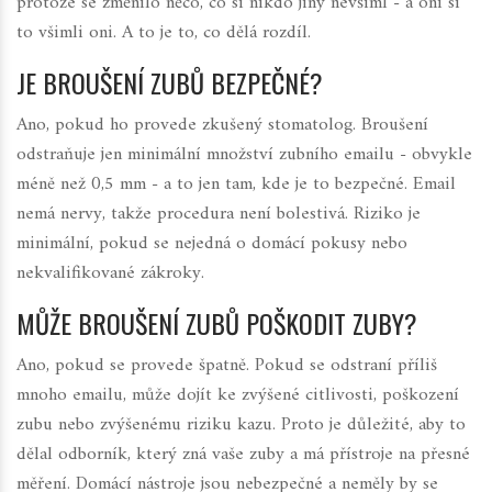
protože se změnilo něco, co si nikdo jiný nevšiml - a oni si
to všimli oni. A to je to, co dělá rozdíl.
JE BROUŠENÍ ZUBŮ BEZPEČNÉ?
Ano, pokud ho provede zkušený stomatolog. Broušení
odstraňuje jen minimální množství zubního emailu - obvykle
méně než 0,5 mm - a to jen tam, kde je to bezpečné. Email
nemá nervy, takže procedura není bolestivá. Riziko je
minimální, pokud se nejedná o domácí pokusy nebo
nekvalifikované zákroky.
MŮŽE BROUŠENÍ ZUBŮ POŠKODIT ZUBY?
Ano, pokud se provede špatně. Pokud se odstraní příliš
mnoho emailu, může dojít ke zvýšené citlivosti, poškození
zubu nebo zvýšenému riziku kazu. Proto je důležité, aby to
dělal odborník, který zná vaše zuby a má přístroje na přesné
měření. Domácí nástroje jsou nebezpečné a neměly by se