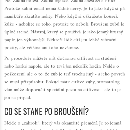
Ne. Žádná bolest. Žádná injekce. Žádná anestezie. Proč?
Protože zubní email nemá žádné nervy. Je to jako když si při
manikúře zkrátíte nehty. Nebo když si oškrábate kousek
kůže - nebojíte se toho, protože to nebolí. Broušení zubů je
úplně stejné. Nástroj, který se používá, je jako jemný brusný
papír, jen výkonnější. Někteří lidé cítí jen lehké vibrační
pocity, ale většina ani toho nevšimne.
Po proceduře můžete mít dočasnou citlivost na studené
nebo horké nápoje, ale to trvá jen několik hodin. Nejde o
poškození, ale o to, že zub je teď trochu jiný - a jeho povrch
se musí přizpůsobit. Pokud máte citlivé zuby, stomatolog
vám může doporučit speciální pasta na citlivost - ale to je
jen na případ.
CO SE STANE PO BROUŠENÍ?
Nejde o „zákrok“, který vás okamžitě přemění. Je to jemná