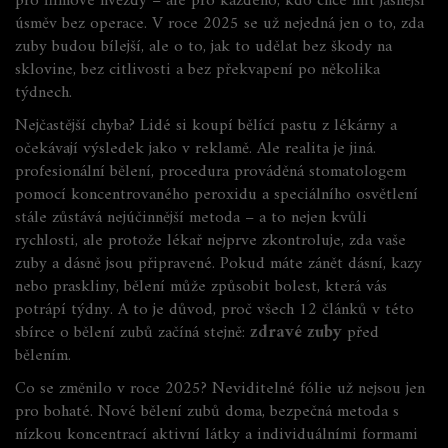
pro filmové hvězdy – ale pro každého, kdo chce mít jasnější
úsměv bez operace.
V roce 2025 se už nejedná jen o to, zda
zuby budou bílejší, ale o to, jak to udělat bez škody na
sklovine, bez citlivosti a bez překvapení po několika
týdnech.
Nejčastější chyba? Lidé si koupí bělící pastu z lékárny a
očekávají výsledek jako v reklamě. Ale realita je jiná.
profesionální bělení
,
procedura prováděná stomatologem
pomocí koncentrovaného peroxidu a speciálního osvětlení
stále zůstává nejúčinnější metoda – a to nejen kvůli
rychlosti, ale protože lékař nejprve zkontroluje, zda vaše
zuby a dásně jsou připravené. Pokud máte zánět dásní, kazy
nebo praskliny, bělení může způsobit bolest, která vás
potrápí týdny. A to je důvod, proč všech 12 článků v této
sbírce o bělení zubů začíná stejně:
zdravé zuby
před
bělením.
Co se změnilo v roce 2025? Neviditelné fólie už nejsou jen
pro bohaté. Nové
bělení zubů doma
,
bezpečná metoda s
nízkou koncentrací aktivní látky a individuálními formami