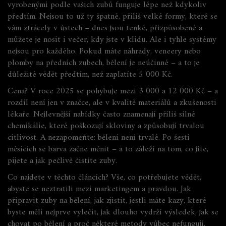
vyrobenými podle vašich zubů
funguje lépe než kdykoliv
předtím. Nejsou to už ty špatné, příliš velké formy, které se
vám ztrácely v ústech – dnes jsou tenké, přizpůsobené a
můžete je nosit i večer, kdy jste v klidu. Ale i tyhle systémy
nejsou pro každého. Pokud máte náhrady, veneery nebo
plomby na předních zubech, bělení je neúčinné – a to je
důležité vědět předtím, než zaplatíte 5 000 Kč.
Cena? V roce 2025 se pohybuje mezi 3 000 a 12 000 Kč – a
rozdíl není jen v značce, ale v kvalitě materiálů a zkušenosti
lékaře. Nejlevnější nabídky často znamenají příliš silné
chemikálie, které poškozují skloviny a způsobují trvalou
citlivost. A nezapomeňte: bělení není trvalé. Po šesti
měsících se barva začne měnit – a to záleží na tom, co jíte,
pijete a jak pečlivě čistíte zuby.
Co najdete v těchto článcích? Vše, co potřebujete vědět,
abyste se neztratili mezi marketingem a pravdou. Jak
připravit zuby na bělení, jak zjistit, jestli máte kazy, které
byste měli nejprve vylečit, jak dlouho vydrží výsledek, jak se
chovat po bělení a proč některé metody vůbec nefungují.