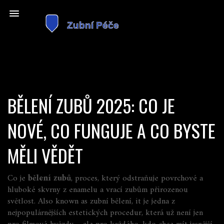
BĚLENÍ ZUBŮ 2025: CO JE
NOVÉ, CO FUNGUJE A CO BYSTE
MĚLI VĚDĚT
Co je
bělení zubů
,
proces, který odstraňuje povrchové a
hluboké skvrny z enamelu a vrací zubům přirozenou
světlost
. Also known as
zubní bělení
, it je jedna z
nejpopulárnějších estetických procedur, která už není jen