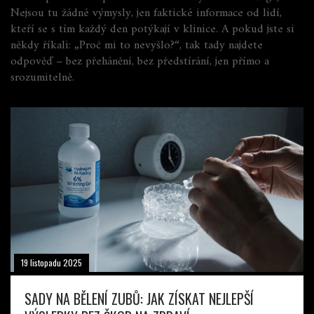
Nejsou tu žádné výmysly, jen faktické informace od lidí,
kteří se s tím každý den potýkají v klinice. A pokud jste si
někdy říkali: „Proč mi to nevyšlo?“, tak tady najdete
odpověď – bez přehánění, bez předstírání, jen přímo a
srozumitelně.
19 listopadu 2025
SADY NA BĚLENÍ ZUBŮ: JAK ZÍSKAT NEJLEPŠÍ