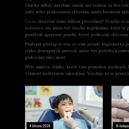
vám ho někdo navrhuje častěji než jednou za dva roky
zuby nebo poškozenou sklovinu, může broušení způs
Co se skutečně stane během procedury? Použije se 
bolestivé, ale může být trochu nepříjemné, když se p
používají agresivní prachy, které poškozují sklovinu 
Nejlepší přístup je ten, co vám poradí hygienistka 
těžko dostupných místech, může být potřeba kombina
pískovány jako most.
Níže najdete články, které vám pomohou pochopit, kd
vyhnout nezbytným zákrokům. Všechno to je psané jasn
4 března 2026
16 listo