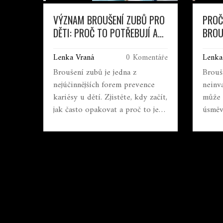
VÝZNAM BROUŠENÍ ZUBŮ PRO
PROČ
DĚTI: PROČ TO POTŘEBUJÍ A
BROU
KDY ZAČÍT
SMYS
Lenka Vraná
0 Komentáře
Lenka
ZNAM
Broušení zubů je jedna z
Brouš
nejúčinnějších forem prevence
neinv
kariésy u dětí. Zjistěte, kdy začít,
může 
jak často opakovat a proč to je
úsměv
důležitější, než si myslíte.
kdy m
je to 
metod