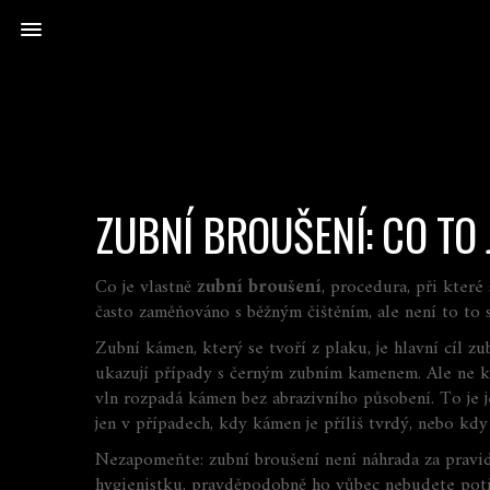
ZUBNÍ BROUŠENÍ: CO TO
Co je vlastně
zubní broušení
,
procedura, při které
často zaměňováno s běžným čištěním, ale není to to
Zubní kámen, který se tvoří z plaku, je hlavní cíl z
ukazují případy s černým zubním kamenem. Ale ne k
vln rozpadá kámen bez abrazivního působení
. To je
jen v případech, kdy kámen je příliš tvrdý, nebo kdy
Nezapomeňte: zubní broušení není náhrada za pravide
hygienistku, pravděpodobně ho vůbec nebudete potře