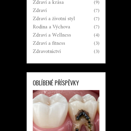
Zdraví a krása
(9)
Zdraví
(7)
Zdraví a životní styl
(7)
Rodina a Výchova
(7)
Zdraví a Wellness
(4)
Zdraví a fitness
(3)
Zdravotnictví
(3)
OBLÍBENÉ PŘÍSPĚVKY