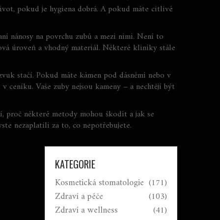
 život, pokud je hygiena dobrá. A pokud máte citlivé
aní nánosy na povrchu zubů a mezi nimi. Není to
ková úroveň a vhodný materiál. Některé kliniky stále
trazvuk stačí. Pokud máte kámen pod dásněmi nebo v
 v ceníku. Vaše zuby nejsou kameny – a nechtějí být
ní, proč některé metody mohou škodit a jak se
te nezaplatili za to, co nepotřebujete.
KATEGORIE
Kosmetická stomatologie
(171)
Zdraví a péče
(103)
Zdraví a wellness
(41)