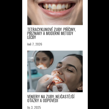
TETRACYKLINOVÉ ZUBY: PŘÍČINY,
PŘÍZNAKY A MODERNÍ METODY
LÉČBY
kvě 7, 2026
VENEERY NA ZUBY: NEJČASTĚJŠÍ
OTÁZKY A ODPOVĚDI
lis 3, 2025