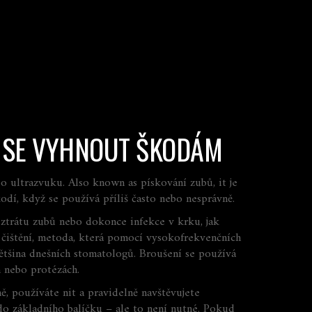
AK SE VYHNOUT ŠKODÁM
bo ultrazvuku
. Also known as
pískování zubů
, it je
dí, když se používá příliš často nebo nesprávně.
, ztrátu zubů nebo dokonce infekce v krku, jak
čištění
,
metoda, která pomocí vysokofrekvenčních
 většina dnešních stomatologů. Broušení se používá
h nebo protézách.
, používáte nit a pravidelně navštěvujete
do základního balíčku – ale to není nutné. Pokud