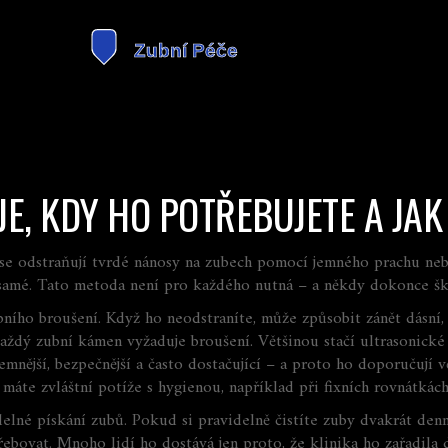
 JE, KDY HO POTŘEBUJETE A J
 se odstraňují tvrdé nánosy na zubech pomocí jemného prachu ne
 samé. Tato metoda není pro každého nutná – a někdy dokonce ško
ubního broušení. Když ho neodstraníte, může způsobit zánět dásní
aždý zubní kámen vyžaduje broušení. Většinou stačí
ultrasonické 
 jemnější, bezpečnější a často dostačující – a proto ho doporučují
 máte zvláštní potíže s hygienou, například při fixních rovnátkác
lné pískání zubů. Pokud si pravidelně čistíte zuby dvakrát denně
bovat. Mnoho lidí ho dostává jen proto, že klinika ho zařadila 