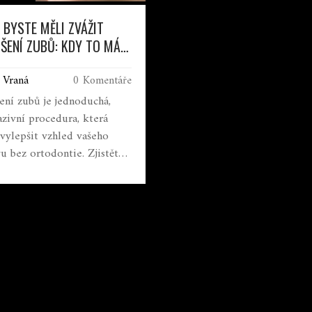
 BYSTE MĚLI ZVÁŽIT
ŠENÍ ZUBŮ: KDY TO MÁ
L A CO TO PRO VÁS
 Vraná
0 Komentáře
ENÁ
ení zubů je jednoduchá,
azivní procedura, která
vylepšit vzhled vašeho
u bez ortodontie. Zjistěte,
á smysl, jak funguje a proč
levnější a rychlejší než jiné
y.