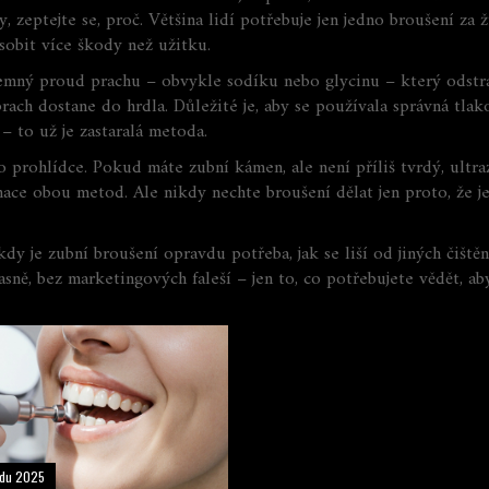
, zeptejte se, proč. Většina lidí potřebuje jen jedno broušení za
obit více škody než užitku.
jemný proud prachu – obvykle sodíku nebo glycinu – který odstr
rach dostane do hrdla. Důležité je, aby se používala správná tla
– to už je zastaralá metoda.
po prohlídce. Pokud máte zubní kámen, ale není příliš tvrdý, ul
ce obou metod. Ale nikdy nechte broušení dělat jen proto, že je
y je zubní broušení opravdu potřeba, jak se liší od jiných čiště
ě, bez marketingových faleší – jen to, co potřebujete vědět, abys
padu 2025