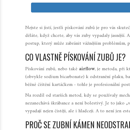
Nejste si jistí, jestli pískování zubů je pro vás skut
děláte, když chcete, aby vás zuby vypadaly jasnější. A
postup, který může zabránit vážnějším problémům, 
CO VLASTNĚ PÍSKOVÁNÍ ZUBŮ JE?
Pískování zubů, nebo také
airflow
, je metoda, při 
(obvykle sodium bicarbonate) k odstranění plaku, b
běžné čištění kartáčkem - tohle je profesionální po
Na rozdíl od starších metod, kdy se používaly mecha
nezanechává škrábance a není bolestivý. Je to jako 
vypadají nejen čistěji, ale i hladceji. A to není jen 
PROČ SE ZUBNÍ KÁMEN NEODSTRAN