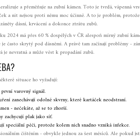
eralizuje a přeměňuje na zubní kámen. Toto je tvrdá, vápenná vrs
ček a nit nejsou proti němu moc účinné. A to je problém, protože
 záněty dásní, krvácení a dokonce ztrátu zubů.
oku 2024 má přes 60 % dospělých v ČR alespoň mírný zubní káme
e je často skrytý pod dásněmi. A právě tam začínají problémy - zán
rá je nevratná a může vést k propadání zubů.
EBA?
ěkteré situace ho vyžadují:
 první varovný signál.
uření zanechávají odolné skvrny, které kartáček neodstraní.
en - nečekáte, až se to zhorší.
 zachycují plak jako síť.
í speciální péči, protože kolem nich snadno vzniká infekce.
esionálním čištěním - obvykle jednou za šest měsíců. Ale pokud js