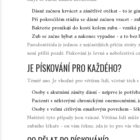
Dásně začnou krvácet a zánětlivě otékat - to je gin
Při pokročilém stádiu se dásně začnou vracet - zub
Bakterie pronikají do kosti kolem zubu - vzniká p
Zub se začne hýbat a nakonec vypadne - a to bez b
Parodontitida je jednou z nejčastějších příčin ztráty
není příliš pozdě. Pískování je levná a nebolestivá ce
JE PÍSKOVÁNÍ PRO KAŽDÉHO?
Téměř ano. Je vhodné pro většinu lidí, včetně těch 
Osoby s akutními záněty dásní - nejprve je potřeba
Pacienti s některými chronickými onemocněními, jak
Osoby s velmi citlivým emailovým povrchem - lékař
Naštěstí tyto případy jsou vzácné. Většina lidí můž
zubního lékaře - on vám řekne, zda je to pro vás vh