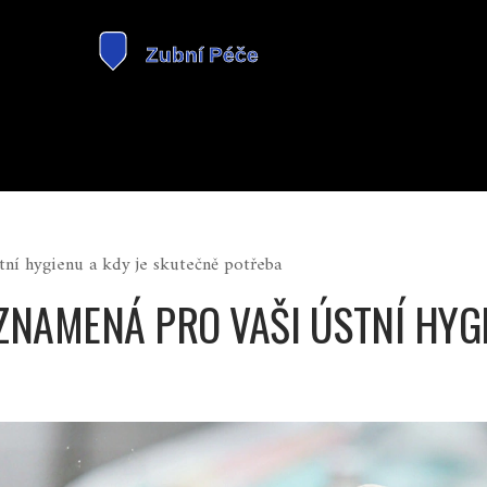
tní hygienu a kdy je skutečně potřeba
 ZNAMENÁ PRO VAŠI ÚSTNÍ HYG