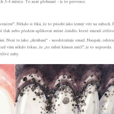
ch 3-4 měsíce. To není přehnané - je to prevence.
avenčení“. Někdo si říká, že to působí jako jemný vítr na zubech.
í tlak nebo předem aplikovat mírné činidlo, které zmenší citlivo
ní. Není to jako „škrábaní“ - neodstraňuje email. Naopak, odstra
kud vám někdo řekne, že „to zubní kámen zničí“, je to nepravda.
itlivé zuby.