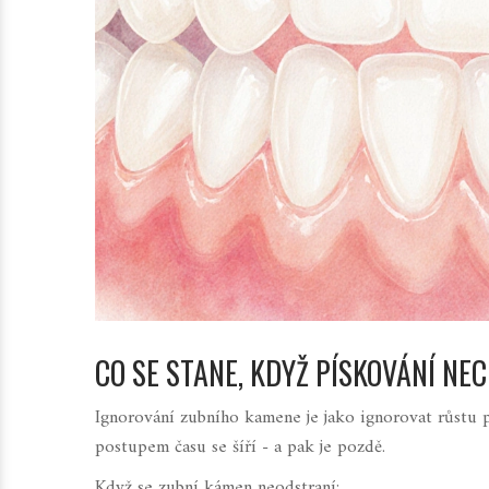
CO SE STANE, KDYŽ PÍSKOVÁNÍ NE
Ignorování zubního kamene je jako ignorovat růstu p
postupem času se šíří - a pak je pozdě.
Když se zubní kámen neodstraní: