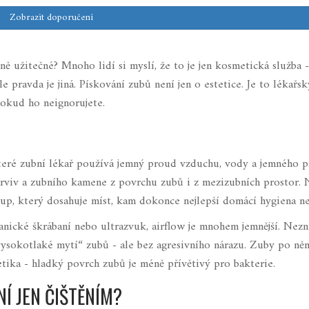
Zobrazit doporučení
ečně užitečné? Mnoho lidí si myslí, že to je jen kosmetická služba 
le pravda je jiná. Pískování zubů není jen o estetice. Je to lékařsk
pokud ho neignorujete.
které zubní lékař používá jemný proud vzduchu, vody a jemného 
arviv a zubního kamene z povrchu zubů i z mezizubních prostor. 
stup, který dosahuje míst, kam dokonce nejlepší domácí hygiena n
nické škrábaní nebo ultrazvuk, airflow je mnohem jemnější. Nezni
„vysokotlaké mytí“ zubů - ale bez agresivního nárazu. Zuby po ně
estetika - hladký povrch zubů je méně přívětivý pro bakterie.
Í JEN ČIŠTĚNÍM?