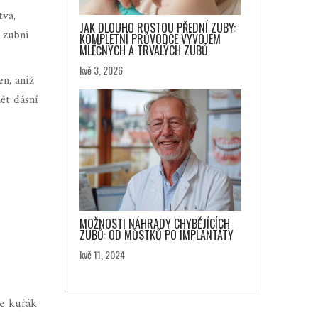
tva,
JAK DLOUHO ROSTOU PŘEDNÍ ZUBY:
 zubní
KOMPLETNÍ PRŮVODCE VÝVOJEM
MLÉČNÝCH A TRVALÝCH ZUBŮ
kvě 3, 2026
n, aniž
ět dásní
MOŽNOSTI NÁHRADY CHYBĚJÍCÍCH
ZUBŮ: OD MŮSTKŮ PO IMPLANTÁTY
kvě 11, 2024
te kuřák