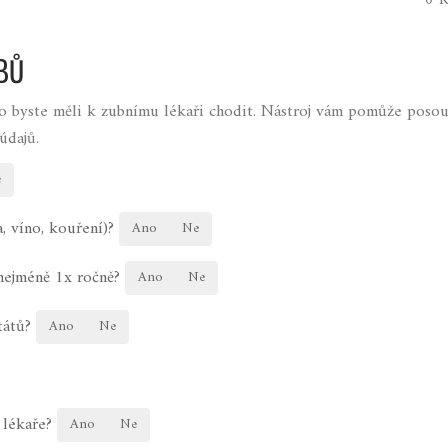
0 K
BŮ
sto byste měli k zubnímu lékaři chodit. Nástroj vám pomůže posou
údajů.
e
, víno, kouření)?
Ano
Ne
nejméně 1x ročně?
Ano
Ne
tátů?
Ano
Ne
 lékaře?
Ano
Ne