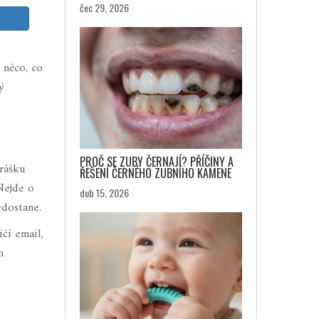
čec 29, 2026
- něco, co
ý
PROČ SE ZUBY ČERNAJÍ? PŘÍČINY A
prášku
ŘEŠENÍ ČERNÉHO ZUBNÍHO KAMENE
Nejde o
dub 15, 2026
edostane.
čí email,
m