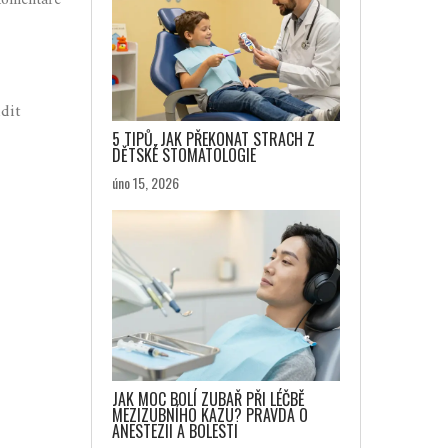
omentáře
dit
5 TIPŮ, JAK PŘEKONAT STRACH Z
DĚTSKÉ STOMATOLOGIE
úno 15, 2026
JAK MOC BOLÍ ZUBAŘ PŘI LÉČBĚ
MEZIZUBNÍHO KAZU? PRAVDA O
ANESTEZII A BOLESTI