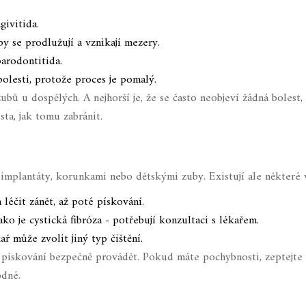
givitida.
y se prodlužují a vznikají mezery.
arodontitida.
olesti, protože proces je pomalý.
 zubů u dospělých. A nejhorší je, že se často neobjeví žádná bolest
sta, jak tomu zabránit.
s implantáty, korunkami nebo dětskými zuby. Existují ale některé 
 léčit zánět, až poté pískování.
o je cystická fibróza - potřebují konzultaci s lékařem.
 může zvolit jiný typ čištění.
e pískování bezpečně provádět. Pokud máte pochybnosti, zeptejte
odné.