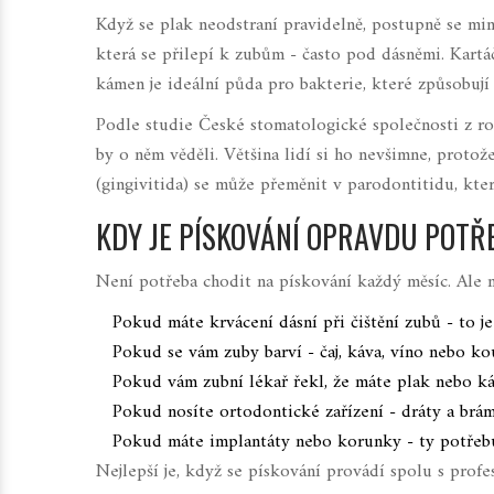
Když se plak neodstraní pravidelně, postupně se min
která se přilepí k zubům - často pod dásněmi. Kartá
kámen je ideální půda pro bakterie, které způsobují
Podle studie České stomatologické společnosti z r
by o něm věděli. Většina lidí si ho nevšimne, protož
(gingivitida) se může přeměnit v parodontitidu, kte
KDY JE PÍSKOVÁNÍ OPRAVDU POTŘ
Není potřeba chodit na pískování každý měsíc. Ale n
Pokud máte krvácení dásní při čištění zubů - to je
Pokud se vám zuby barví - čaj, káva, víno nebo ko
Pokud vám zubní lékař řekl, že máte plak nebo kám
Pokud nosíte ortodontické zařízení - dráty a brámy
Pokud máte implantáty nebo korunky - ty potřebuj
Nejlepší je, když se pískování provádí spolu s prof