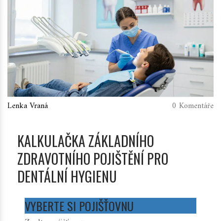
Lenka Vraná
0 Komentáře
KALKULAČKA ZÁKLADNÍHO
ZDRAVOTNÍHO POJIŠTĚNÍ PRO
DENTÁLNÍ HYGIENU
VYBERTE SI POJIŠŤOVNU