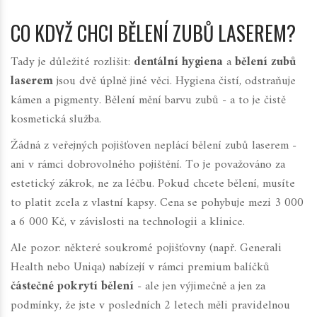
CO KDYŽ CHCI BĚLENÍ ZUBŮ LASEREM?
Tady je důležité rozlišit:
dentální hygiena
a
bělení zubů
laserem
jsou dvě úplně jiné věci. Hygiena čistí, odstraňuje
kámen a pigmenty. Bělení mění barvu zubů - a to je čistě
kosmetická služba.
Žádná z veřejných pojišťoven neplácí bělení zubů laserem -
ani v rámci dobrovolného pojištění. To je považováno za
estetický zákrok
, ne za léčbu. Pokud chcete bělení, musíte
to platit zcela z vlastní kapsy. Cena se pohybuje mezi 3 000
a 6 000 Kč, v závislosti na technologii a klinice.
Ale pozor: některé soukromé pojišťovny (např.
Generali
Health
nebo
Uniqa
) nabízejí v rámci premium balíčků
částečné pokrytí bělení
- ale jen výjimečně a jen za
podmínky, že jste v posledních 2 letech měli pravidelnou