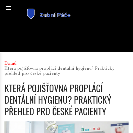
Domů
Která pojišťovna proplácí dentální hygienu? Praktický
přehled pro české pacienty
KTERÁ POJIŠŤOVNA PROPLÁCÍ
DENTÁLNÍ HYGIENU? PRAKTICKÝ
PŘEHLED PRO ČESKÉ PACIENTY