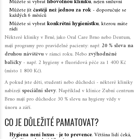
Můžete si vybrat
libovolnou kliniku
, nejen smluvní
Můžete jít
častěji než jednou za rok
- doporučuje se
každých 6 měsíců
Můžete si vybrat
konkrétní hygienistku
, kterou máte
rádi
Některé kliniky v Brně, jako
Oral Care Brno
nebo
Dentum
,
mají programy pro pravidelné pacienty: např.
20 % sleva na
druhou návštěvu
v rámci roku. Nebo
zvýhodněné
balíčky
- např. 2 hygieny + fluoridová péče za 1 400 Kč
(místo 1 800 Kč).
A pokud jste děti, studenti nebo důchodci - některé kliniky
nabízejí
speciální slevy
. Například v klinice
Zubní centrum
Brno
mají pro důchodce 30 % slevu na hygieny vždy v
únoru a září.
CO JE DŮLEŽITÉ PAMATOVAT?
Hygiena není luxus - je to prevence
. Většina lidí čeká,