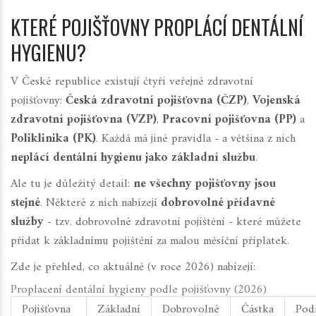
KTERÉ POJIŠŤOVNY PROPLÁCÍ DENTÁLNÍ
HYGIENU?
V České republice existují čtyři veřejné zdravotní
pojišťovny:
Česká zdravotní pojišťovna (ČZP)
,
Vojenská
zdravotní pojišťovna (VZP)
,
Pracovní pojišťovna (PP)
a
Poliklinika (PK)
. Každá má jiné pravidla - a většina z nich
neplácí dentální hygienu jako základní službu
.
Ale tu je důležitý detail:
ne všechny pojišťovny jsou
stejné
. Některé z nich nabízejí
dobrovolné přídavné
služby
- tzv.
dobrovolné zdravotní pojištění
- které můžete
přidat k základnímu pojištění za malou měsíční příplatek.
Zde je přehled, co aktuálně (v roce 2026) nabízejí:
Proplacení dentální hygieny podle pojišťovny (2026)
Pojišťovna
Základní
Dobrovolné
Částka
Pod