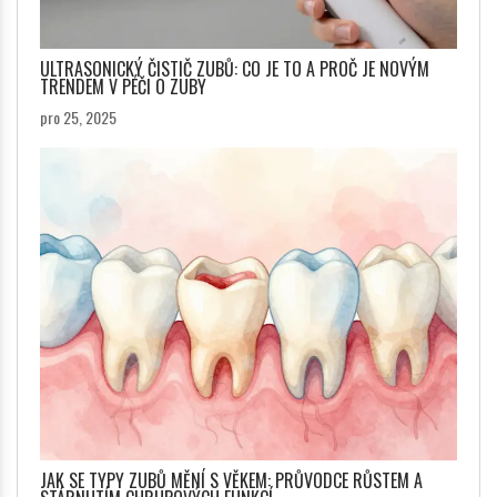
ULTRASONICKÝ ČISTIČ ZUBŮ: CO JE TO A PROČ JE NOVÝM
TRENDEM V PÉČI O ZUBY
pro 25, 2025
JAK SE TYPY ZUBŮ MĚNÍ S VĚKEM: PRŮVODCE RŮSTEM A