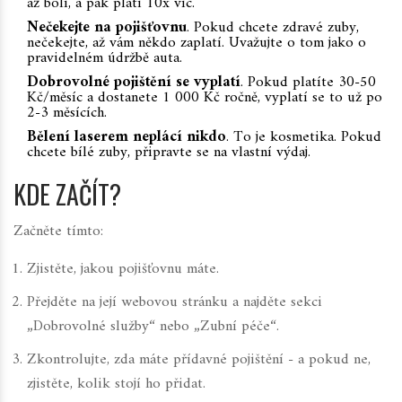
až bolí, a pak platí 10x víc.
Nečekejte na pojišťovnu
. Pokud chcete zdravé zuby,
nečekejte, až vám někdo zaplatí. Uvažujte o tom jako o
pravidelném údržbě auta.
Dobrovolné pojištění se vyplatí
. Pokud platíte 30-50
Kč/měsíc a dostanete 1 000 Kč ročně, vyplatí se to už po
2-3 měsících.
Bělení laserem neplácí nikdo
. To je kosmetika. Pokud
chcete bílé zuby, připravte se na vlastní výdaj.
KDE ZAČÍT?
Začněte tímto:
Zjistěte, jakou pojišťovnu máte.
Přejděte na její webovou stránku a najděte sekci
„Dobrovolné služby“ nebo „Zubní péče“.
Zkontrolujte, zda máte přídavné pojištění - a pokud ne,
zjistěte, kolik stojí ho přidat.