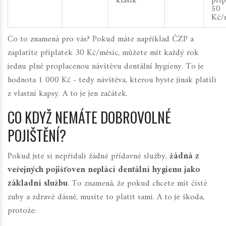
klasik“
příp
50
Kč/
Co to znamená pro vás? Pokud máte například ČZP a
zaplatíte příplatek 30 Kč/měsíc, můžete mít každý rok
jednu plně proplacenou návštěvu dentální hygieny. To je
hodnota 1 000 Kč - tedy návštěva, kterou byste jinak platili
z vlastní kapsy. A to je jen začátek.
CO KDYŽ NEMÁTE DOBROVOLNÉ
POJIŠTĚNÍ?
Pokud jste si nepřidali žádné přídavné služby,
žádná z
veřejných pojišťoven neplácí dentální hygienu jako
základní službu
. To znamená, že pokud chcete mít čisté
zuby a zdravé dásně, musíte to platit sami. A to je škoda,
protože: