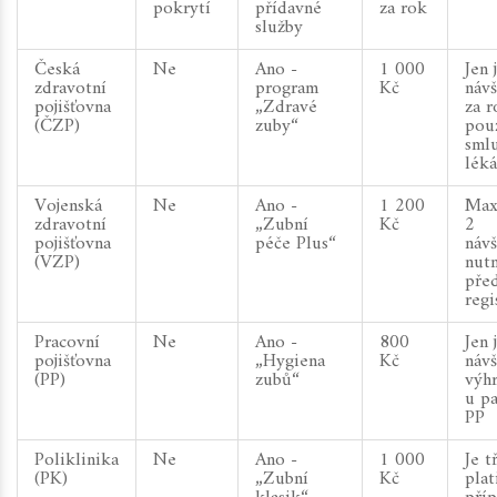
pokrytí
přídavné
za rok
služby
Česká
Ne
Ano -
1 000
Jen 
zdravotní
program
Kč
návš
pojišťovna
„Zdravé
za r
(ČZP)
zuby“
pou
sml
lék
Vojenská
Ne
Ano -
1 200
Max
zdravotní
„Zubní
Kč
2
pojišťovna
péče Plus“
návš
(VZP)
nut
pře
regi
Pracovní
Ne
Ano -
800
Jen 
pojišťovna
„Hygiena
Kč
návš
(PP)
zubů“
výh
u p
PP
Poliklinika
Ne
Ano -
1 000
Je t
(PK)
„Zubní
Kč
plat