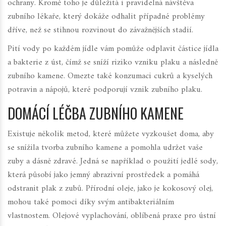
ochrany. Kromě toho je důležitá i pravidelná návštěva
zubního lékaře, který dokáže odhalit případné problémy
dříve, než se stihnou rozvinout do závažnějších stadií.
Pití vody po každém jídle vám pomůže odplavit částice jídla
a bakterie z úst, čímž se sníží riziko vzniku plaku a následně
zubního kamene. Omezte také konzumaci cukrů a kyselých
potravin a nápojů, které podporují vznik zubního plaku.
DOMÁCÍ LÉČBA ZUBNÍHO KAMENE
Existuje několik metod, které můžete vyzkoušet doma, aby
se snížila tvorba zubního kamene a pomohla udržet vaše
zuby a dásně zdravé. Jedná se například o použití jedlé sody,
která působí jako jemný abrazivní prostředek a pomáhá
odstranit plak z zubů. Přírodní oleje, jako je kokosový olej,
mohou také pomoci díky svým antibakteriálním
vlastnostem. Olejové vyplachování, oblíbená praxe pro ústní