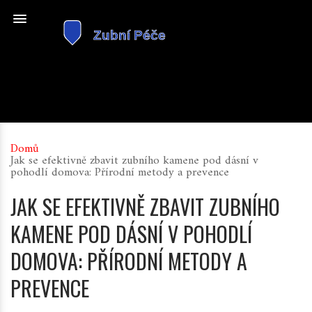
Domů
Jak se efektivně zbavit zubního kamene pod dásní v
pohodlí domova: Přírodní metody a prevence
JAK SE EFEKTIVNĚ ZBAVIT ZUBNÍHO
KAMENE POD DÁSNÍ V POHODLÍ
DOMOVA: PŘÍRODNÍ METODY A
PREVENCE