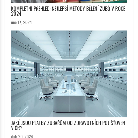
KOMPLETNÍ PŘEHLED: NEJLEPŠÍ METODY BĚLENÍ ZUBŮ V ROCE
2024
úno 17, 2024
JAKÉ JSOU PLATBY ZUBAŘŮM OD ZDRAVOTNÍCH POJIŠŤOVEN
V ČR?
dub 20, 2024