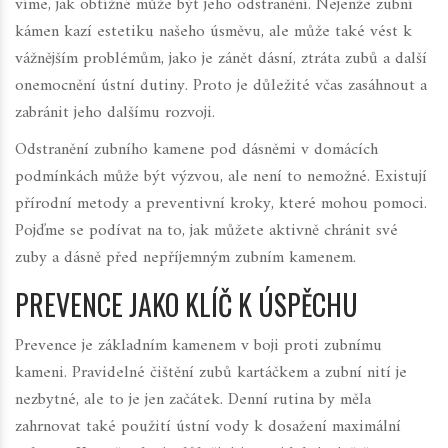
víme, jak obtížné může být jeho odstranění. Nejenže zubní
kámen kazí estetiku našeho úsměvu, ale může také vést k
vážnějším problémům, jako je zánět dásní, ztráta zubů a další
onemocnění ústní dutiny. Proto je důležité včas zasáhnout a
zabránit jeho dalšímu rozvoji.
Odstranění zubního kamene pod dásněmi v domácích
podmínkách může být výzvou, ale není to nemožné. Existují
přírodní metody a preventivní kroky, které mohou pomoci.
Pojďme se podívat na to, jak můžete aktivně chránit své
zuby a dásně před nepříjemným zubním kamenem.
PREVENCE JAKO KLÍČ K ÚSPĚCHU
Prevence je základním kamenem v boji proti zubnímu
kameni. Pravidelné čištění zubů kartáčkem a zubní nití je
nezbytné, ale to je jen začátek. Denní rutina by měla
zahrnovat také použití ústní vody k dosažení maximální