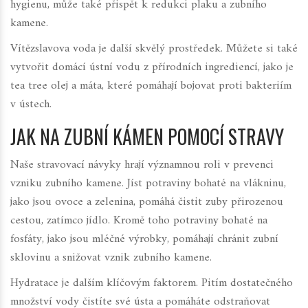
hygienu, může také přispět k redukci plaku a zubního
kamene.
Vítězslavova voda je další skvělý prostředek. Můžete si také
vytvořit domácí ústní vodu z přírodních ingrediencí, jako je
tea tree olej a máta, které pomáhají bojovat proti bakteriím
v ústech.
JAK NA ZUBNÍ KÁMEN POMOCÍ STRAVY
Naše stravovací návyky hrají významnou roli v prevenci
vzniku zubního kamene. Jíst potraviny bohaté na vlákninu,
jako jsou ovoce a zelenina, pomáhá čistit zuby přirozenou
cestou, zatímco jídlo. Kromě toho potraviny bohaté na
fosfáty, jako jsou mléčné výrobky, pomáhají chránit zubní
sklovinu a snižovat vznik zubního kamene.
Hydratace je dalším klíčovým faktorem. Pitím dostatečného
množství vody čistíte své ústa a pomáháte odstraňovat