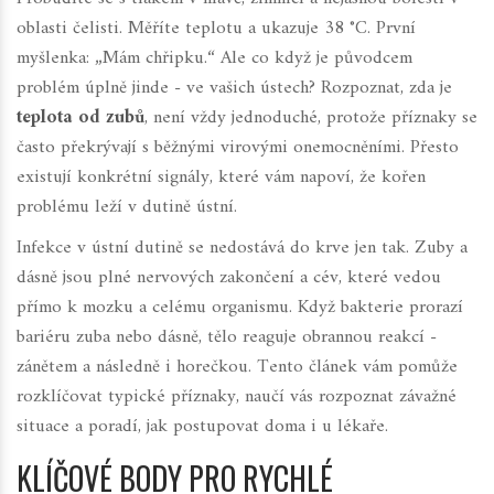
oblasti čelisti. Měříte teplotu a ukazuje 38 °C. První
myšlenka: „Mám chřipku.“ Ale co když je původcem
problém úplně jinde - ve vašich ústech? Rozpoznat, zda je
teplota od zubů
, není vždy jednoduché, protože příznaky se
často překrývají s běžnými virovými onemocněními. Přesto
existují konkrétní signály, které vám napoví, že kořen
problému leží v dutině ústní.
Infekce v ústní dutině se nedostává do krve jen tak. Zuby a
dásně jsou plné nervových zakončení a cév, které vedou
přímo k mozku a celému organismu. Když bakterie prorazí
bariéru zuba nebo dásně, tělo reaguje obrannou reakcí -
zánětem a následně i horečkou. Tento článek vám pomůže
rozklíčovat typické příznaky, naučí vás rozpoznat závažné
situace a poradí, jak postupovat doma i u lékaře.
KLÍČOVÉ BODY PRO RYCHLÉ