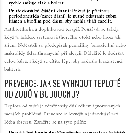
rychle snižuje tlak a bolest.
Profesionální čištění dásní:
Pokud je příčinou
periodontitida (zánět dásní), je nutné odstranit zubní
kámen a biofilm pod dásní, aby mohla tkáň zacelit.
Antibiotika jsou doplňkovou terapií. Používají se tehdy,
když je infekce systémová (horečka, otok) nebo hrozí její
šíření. Nejčastěji se předepisují peniciliny (amoxicilin) nebo
makrolidy (klarithromycin) při alergii. Důležité je dodržet
celou kúru, i když se cítíte lépe, aby nedošlo k rezistenci
bakterií.
PREVENCE: JAK SE VYHNOUT TEPLOTĚ
OD ZUBŮ V BUDOUCNU?
Teplota od zubů je téměř vždy důsledkem ignorovaných
menších problémů. Prevence je levnější a jednodušší než
léčba abscesu. Zaměřte se na tyto pilíře: