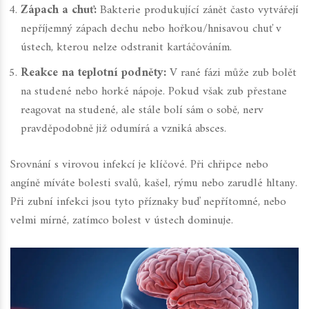
Zápach a chuť:
Bakterie produkující zánět často vytvářejí
nepříjemný zápach dechu nebo hořkou/hnisavou chuť v
ústech, kterou nelze odstranit kartáčováním.
Reakce na teplotní podněty:
V rané fázi může zub bolět
na studené nebo horké nápoje. Pokud však zub přestane
reagovat na studené, ale stále bolí sám o sobě, nerv
pravděpodobně již odumírá a vzniká absces.
Srovnání s virovou infekcí je klíčové. Při chřipce nebo
angíně míváte bolesti svalů, kašel, rýmu nebo zarudlé hltany.
Při zubní infekci jsou tyto příznaky buď nepřítomné, nebo
velmi mírné, zatímco bolest v ústech dominuje.