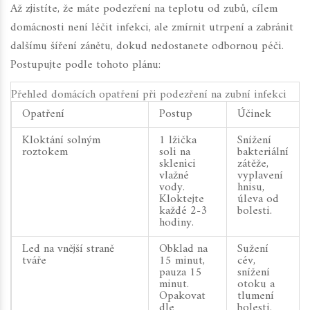
Až zjistíte, že máte podezření na teplotu od zubů, cílem
domácnosti není léčit infekci, ale zmírnit utrpení a zabránit
dalšímu šíření zánětu, dokud nedostanete odbornou péči.
Postupujte podle tohoto plánu:
Přehled domácích opatření při podezření na zubní infekci
Opatření
Postup
Účinek
Kloktání solným
1 lžička
Snížení
roztokem
soli na
bakteriální
sklenici
zátěže,
vlažné
vyplavení
vody.
hnisu,
Kloktejte
úleva od
každé 2-3
bolesti.
hodiny.
Led na vnější straně
Obklad na
Sužení
tváře
15 minut,
cév,
pauza 15
snížení
minut.
otoku a
Opakovat
tlumení
dle
bolesti.