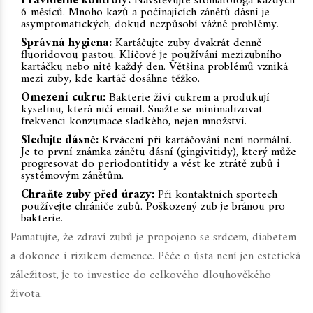
Pravidelné kontroly:
Navštěvujte stomatologa každých
6 měsíců. Mnoho kazů a počínajících zánětů dásní je
asymptomatických, dokud nezpůsobí vážné problémy.
Správná hygiena:
Kartáčujte zuby dvakrát denně
fluoridovou pastou. Klíčové je používání mezizubního
kartáčku nebo nitě každý den. Většina problémů vzniká
mezi zuby, kde kartáč dosáhne těžko.
Omezení cukru:
Bakterie živí cukrem a produkují
kyselinu, která ničí email. Snažte se minimalizovat
frekvenci konzumace sladkého, nejen množství.
Sledujte dásně:
Krvácení při kartáčování není normální.
Je to první známka zánětu dásní (gingivitidy), který může
progresovat do periodontitidy a vést ke ztrátě zubů i
systémovým zánětům.
Chraňte zuby před úrazy:
Při kontaktních sportech
používejte chrániče zubů. Poškozený zub je bránou pro
bakterie.
Pamatujte, že zdraví zubů je propojeno se srdcem, diabetem
a dokonce i rizikem demence. Péče o ústa není jen estetická
záležitost, je to investice do celkového dlouhověkého
života.