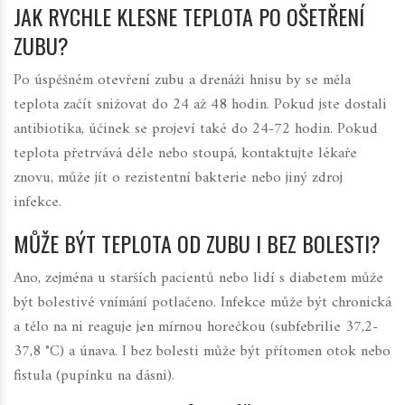
JAK RYCHLE KLESNE TEPLOTA PO OŠETŘENÍ
ZUBU?
Po úspěšném otevření zubu a drenáži hnisu by se měla
teplota začít snižovat do 24 až 48 hodin. Pokud jste dostali
antibiotika, účinek se projeví také do 24-72 hodin. Pokud
teplota přetrvává déle nebo stoupá, kontaktujte lékaře
znovu, může jít o rezistentní bakterie nebo jiný zdroj
infekce.
MŮŽE BÝT TEPLOTA OD ZUBU I BEZ BOLESTI?
Ano, zejména u starších pacientů nebo lidí s diabetem může
být bolestivé vnímání potlačeno. Infekce může být chronická
a tělo na ni reaguje jen mírnou horečkou (subfebrilie 37,2-
37,8 °C) a únava. I bez bolesti může být přítomen otok nebo
fistula (pupínku na dásni).