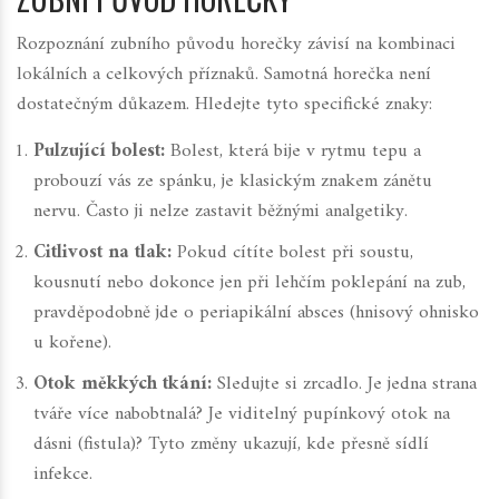
Rozpoznání zubního původu horečky závisí na kombinaci
lokálních a celkových příznaků. Samotná horečka není
dostatečným důkazem. Hledejte tyto specifické znaky:
Pulzující bolest:
Bolest, která bije v rytmu tepu a
probouzí vás ze spánku, je klasickým znakem zánětu
nervu. Často ji nelze zastavit běžnými analgetiky.
Citlivost na tlak:
Pokud cítíte bolest při soustu,
kousnutí nebo dokonce jen při lehčím poklepání na zub,
pravděpodobně jde o periapikální absces (hnisový ohnisko
u kořene).
Otok měkkých tkání:
Sledujte si zrcadlo. Je jedna strana
tváře více nabobtnalá? Je viditelný pupínkový otok na
dásni (fistula)? Tyto změny ukazují, kde přesně sídlí
infekce.