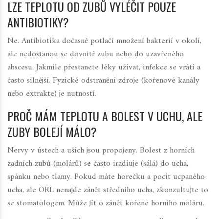
LZE TEPLOTU OD ZUBŮ VYLÉČIT POUZE
ANTIBIOTIKY?
Ne. Antibiotika dočasně potlačí množení bakterií v okolí,
ale nedostanou se dovnitř zubu nebo do uzavřeného
abscesu. Jakmile přestanete léky užívat, infekce se vrátí a
často silnější. Fyzické odstranění zdroje (kořenové kanály
nebo extrakte) je nutností.
PROČ MÁM TEPLOTU A BOLEST V UCHU, ALE
ZUBY BOLEJÍ MÁLO?
Nervy v ústech a uších jsou propojeny. Bolest z horních
zadních zubů (molárů) se často iradiuje (sálá) do ucha,
spánku nebo tlamy. Pokud máte horečku a pocit ucpaného
ucha, ale ORL nenajde zánět středního ucha, zkonzultujte to
se stomatologem. Může jít o zánět kořene horního moláru.