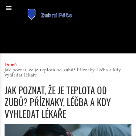
Domů
Jak poznat, že je teplota od zubů? Příznaky, léčba a kdy
vyhledat lékaře
JAK POZNAT, ŽE JE TEPLOTA OD
ZUBŮ? PŘÍZNAKY, LÉČBA A KDY
VYHLEDAT LÉKAŘE