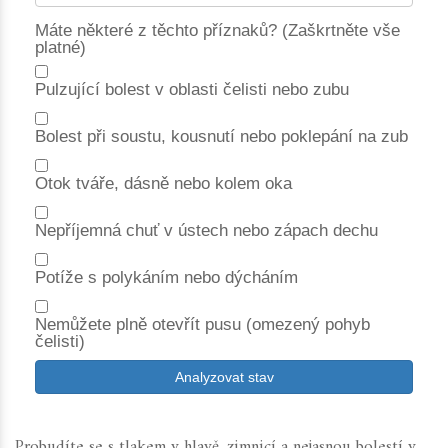
Máte některé z těchto příznaků? (Zaškrtněte vše
platné)
Pulzující bolest v oblasti čelisti nebo zubu
Bolest při soustu, kousnutí nebo poklepání na zub
Otok tváře, dásně nebo kolem oka
Nepříjemná chuť v ústech nebo zápach dechu
Potíže s polykáním nebo dýcháním
Nemůžete plně otevřít pusu (omezený pohyb
čelisti)
Analyzovat stav
Probudíte se s tlakem v hlavě, zimnicí a nejasnou bolestí v