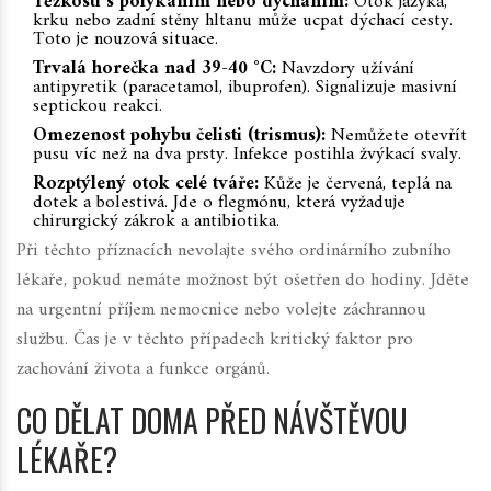
Těžkosti s polykáním nebo dýcháním:
Otok jazyka,
krku nebo zadní stěny hltanu může ucpat dýchací cesty.
Toto je nouzová situace.
Trvalá horečka nad 39-40 °C:
Navzdory užívání
antipyretik (paracetamol, ibuprofen). Signalizuje masivní
septickou reakci.
Omezenost pohybu čelisti (trismus):
Nemůžete otevřít
pusu víc než na dva prsty. Infekce postihla žvýkací svaly.
Rozptýlený otok celé tváře:
Kůže je červená, teplá na
dotek a bolestivá. Jde o flegmónu, která vyžaduje
chirurgický zákrok a antibiotika.
Při těchto příznacích nevolajte svého ordinárního zubního
lékaře, pokud nemáte možnost být ošetřen do hodiny. Jděte
na urgentní příjem nemocnice nebo volejte záchrannou
službu. Čas je v těchto případech kritický faktor pro
zachování života a funkce orgánů.
CO DĚLAT DOMA PŘED NÁVŠTĚVOU
LÉKAŘE?