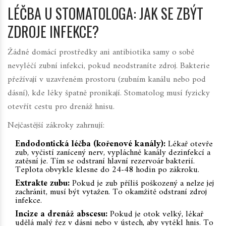
LÉČBA U STOMATOLOGA: JAK SE ZBÝT
ZDROJE INFEKCE?
Žádné domácí prostředky ani antibiotika samy o sobě
nevyléčí zubní infekci, pokud neodstraníte zdroj. Bakterie
přežívají v uzavřeném prostoru (zubním kanálu nebo pod
dásní), kde léky špatně pronikají. Stomatolog musí fyzicky
otevřít cestu pro drenáž hnisu.
Nejčastější zákroky zahrnují:
Endodontická léčba (kořenové kanály):
Lékař otevře
zub, vyčistí zanícený nerv, vypláchně kanály dezinfekcí a
zatěsní je. Tím se odstraní hlavní rezervoár bakterií.
Teplota obvykle klesne do 24-48 hodin po zákroku.
Extrakte zubu:
Pokud je zub příliš poškozený a nelze jej
zachránit, musí být vytažen. To okamžitě odstraní zdroj
infekce.
Incize a drenáž abscesu:
Pokud je otok velký, lékař
udělá malý řez v dásni nebo v ústech, aby vytékl hnis. To