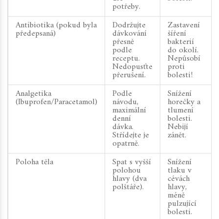
potřeby.
Antibiotika (pokud byla
Dodržujte
Zastavení
předepsaná)
dávkování
šíření
přesně
bakterií
podle
do okolí.
receptu.
Nepůsobí
Nedopusťte
proti
přerušení.
bolesti!
Analgetika
Podle
Snížení
(Ibuprofen/Paracetamol)
návodu,
horečky a
maximální
tlumení
denní
bolesti.
dávka.
Nebijí
Střídejte je
zánět.
opatrně.
Poloha těla
Spat s vyšší
Snížení
polohou
tlaku v
hlavy (dva
cévách
polštáře).
hlavy,
méně
pulzující
bolesti.