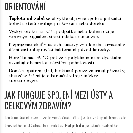
ORIENTOVÁNÍ
Teplota od zubů
se obvykle objevuje spolu s pulzující
bolestí, která zesiluje při žvýkání nebo doteku.
Výskyt otoku na tváři, podpatku nebo kolem očí je
varovným signálem šíření infekce mimo zub.
Nepříjemná chuť v ústech, hnisavý výtok nebo krvácení z
dásní často doprovází bakteriální původ horečky.
Horečka nad 39 °C, potíže s polykáním nebo dýcháním
vyžadují okamžitou návštěvu pohotovosti.
Domácí opatření (led, kloktání) pouze zmírňují příznaky;
skutečné řešení je odstranění zdroje infekce
stomatologem.
JAK FUNGUJE SPOJENÍ MEZI ÚSTY A
CELKOVÝM ZDRAVÍM?
Dutina ústní není izolovaná část těla. Je to vstupní brána do
trávicího a dýchacího traktu.
Pulpitida
je
zánět zubního