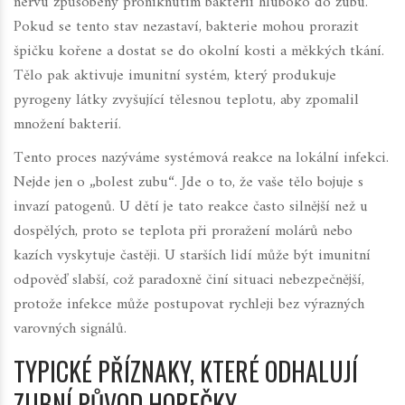
nervu způsobený proniknutím bakterií hluboko do zubu
.
Pokud se tento stav nezastaví, bakterie mohou prorazit
špičku kořene a dostat se do okolní kosti a měkkých tkání.
Tělo pak aktivuje imunitní systém, který produkuje
pyrogeny látky zvyšující tělesnou teplotu, aby zpomalil
množení bakterií.
Tento proces nazýváme systémová reakce na lokální infekci.
Nejde jen o „bolest zubu“. Jde o to, že vaše tělo bojuje s
invazí patogenů. U dětí je tato reakce často silnější než u
dospělých, proto se teplota při proražení molárů nebo
kazích vyskytuje častěji. U starších lidí může být imunitní
odpověď slabší, což paradoxně činí situaci nebezpečnější,
protože infekce může postupovat rychleji bez výrazných
varovných signálů.
TYPICKÉ PŘÍZNAKY, KTERÉ ODHALUJÍ
ZUBNÍ PŮVOD HOREČKY