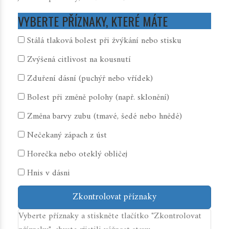
VYBERTE PŘÍZNAKY, KTERÉ MÁTE
Stálá tlaková bolest při žvýkání nebo stisku
Zvýšená citlivost na kousnutí
Zduření dásní (puchýř nebo vřídek)
Bolest při změně polohy (např. sklonění)
Změna barvy zubu (tmavé, šedé nebo hnědé)
Nečekaný zápach z úst
Horečka nebo oteklý obličej
Hnis v dásni
Zkontrolovat příznaky
Vyberte příznaky a stiskněte tlačítko "Zkontrolovat