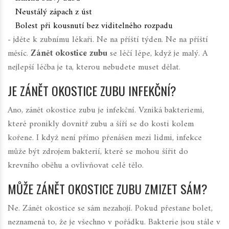
Neustálý zápach z úst
Bolest při kousnutí bez viditelného rozpadu
- jděte k zubnímu lékaři. Ne na příští týden. Ne na příští
měsíc.
Zánět okostice zubu
se léčí lépe, když je malý. A
nejlepší léčba je ta, kterou nebudete muset dělat.
JE ZÁNĚT OKOSTICE ZUBU INFEKČNÍ?
Ano, zánět okostice zubu je infekční. Vzniká bakteriemi,
které pronikly dovnitř zubu a šíří se do kosti kolem
kořene. I když není přímo přenášen mezi lidmi, infekce
může být zdrojem bakterií, které se mohou šířit do
krevního oběhu a ovlivňovat celé tělo.
MŮŽE ZÁNĚT OKOSTICE ZUBU ZMIZET SÁM?
Ne. Zánět okostice se sám nezahojí. Pokud přestane bolet,
neznamená to, že je všechno v pořádku. Bakterie jsou stále v