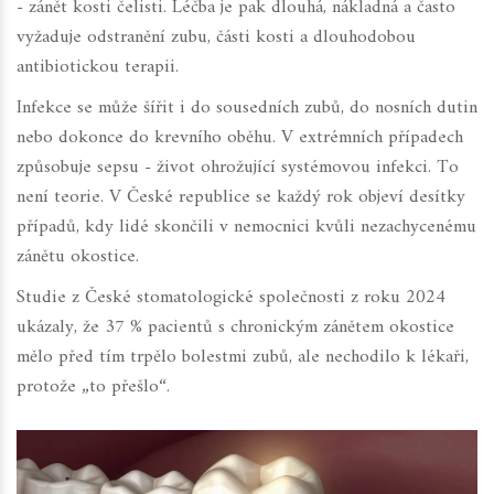
- zánět kosti čelisti. Léčba je pak dlouhá, nákladná a často
vyžaduje odstranění zubu, části kosti a dlouhodobou
antibiotickou terapii.
Infekce se může šířit i do sousedních zubů, do nosních dutin
nebo dokonce do krevního oběhu. V extrémních případech
způsobuje
sepsu
- život ohrožující systémovou infekci. To
není teorie. V České republice se každý rok objeví desítky
případů, kdy lidé skončili v nemocnici kvůli nezachycenému
zánětu okostice.
Studie z
České stomatologické společnosti
z roku 2024
ukázaly, že 37 % pacientů s chronickým zánětem okostice
mělo před tím trpělo bolestmi zubů, ale nechodilo k lékaři,
protože „to přešlo“.