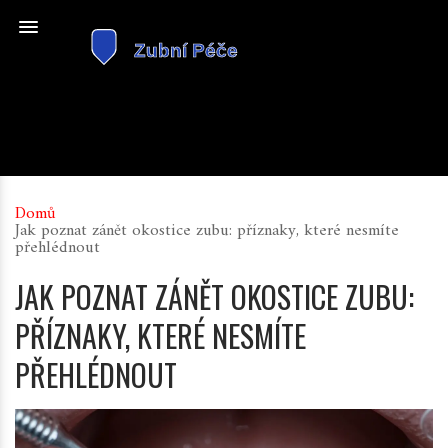
Domů
Jak poznat zánět okostice zubu: příznaky, které nesmíte
přehlédnout
JAK POZNAT ZÁNĚT OKOSTICE ZUBU:
PŘÍZNAKY, KTERÉ NESMÍTE
PŘEHLÉDNOUT