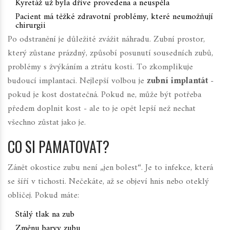
Kyretáž už byla dříve provedena a neuspěla
Pacient má těžké zdravotní problémy, které neumožňují
chirurgii
Po odstranění je důležité zvážit náhradu. Zubní prostor,
který zůstane prázdný, způsobí posunutí sousedních zubů,
problémy s žvýkáním a ztrátu kosti. To zkomplikuje
budoucí implantaci. Nejlepší volbou je
zubní implantát
-
pokud je kost dostatečná. Pokud ne, může být potřeba
předem doplnit kost - ale to je opět lepší než nechat
všechno zůstat jako je.
CO SI PAMATOVAT?
Zánět okostice zubu není „jen bolest“. Je to infekce, která
se šíří v tichosti. Nečekáte, až se objeví hnis nebo oteklý
obličej. Pokud máte:
Stálý tlak na zub
Změnu barvy zubu