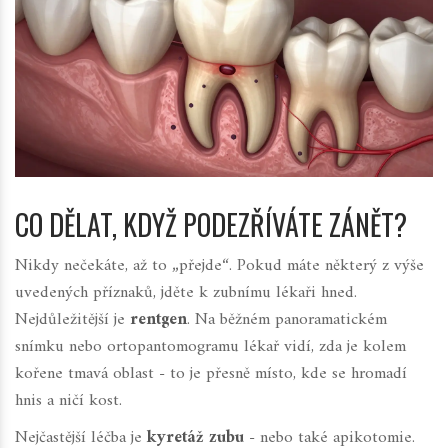
CO DĚLAT, KDYŽ PODEZŘÍVÁTE ZÁNĚT?
Nikdy nečekáte, až to „přejde“. Pokud máte některý z výše
uvedených příznaků, jděte k zubnímu lékaři hned.
Nejdůležitější je
rentgen
. Na běžném panoramatickém
snímku nebo ortopantomogramu lékař vidí, zda je kolem
kořene tmavá oblast - to je přesně místo, kde se hromadí
hnis a ničí kost.
Nejčastější léčba je
kyretáž zubu
- nebo také
apikotomie
.