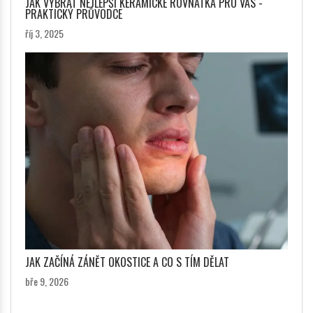
JAK VYBRAT NEJLEPŠÍ KERAMICKÉ ROVNÁTKA PRO VÁS -
PRAKTICKÝ PRŮVODCE
říj 3, 2025
JAK ZAČÍNÁ ZÁNĚT OKOSTICE A CO S TÍM DĚLAT
bře 9, 2026