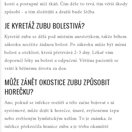
kosti a postupně ničí tkáň. Čím déle to trvá, tím větší škody
způsobí - a tím složitější a dražší bude léčba.
JE KYRETÁŽ ZUBU BOLESTIVÁ?
Kyretáž zubu se dělá pod místním anestetikem, takže během
zákroku necítíte žádnou bolest. Po zákroku může být mírná
bolest a oteklost, která přetrvává 2-3 dny. Lékař vám
doporučí léky na bolest a odpučení. Většina pacientů se
vrátí k běžnému životu za den.
MŮŽE ZÁNĚT OKOSTICE ZUBU ZPŮSOBIT
HOREČKU?
Ano, pokud se infekce rozšíří a tělo začne bojovat s ní
systémově, může dojít k horečce, únavě, zvýšenému tepu
nebo zvětšeným lymfatickým uzlům. To je známka, že
infekce překročila hranice zubu a je třeba okamžitě