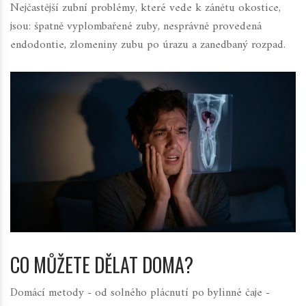
Nejčastější zubní problémy, které vede k zánětu okostice,
jsou: špatně vyplombařené zuby, nesprávně provedená
endodontie, zlomeniny zubu po úrazu a zanedbaný rozpad.
CO MŮŽETE DĚLAT DOMA?
Domácí metody - od solného plácnutí po bylinné čaje -