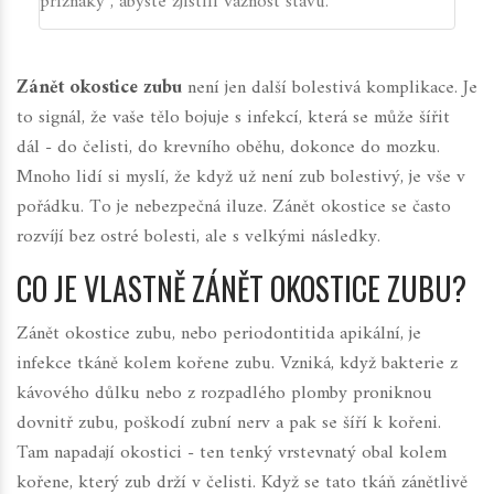
příznaky", abyste zjistili vážnost stavu.
Zánět okostice zubu
není jen další bolestivá komplikace. Je
to signál, že vaše tělo bojuje s infekcí, která se může šířit
dál - do čelisti, do krevního oběhu, dokonce do mozku.
Mnoho lidí si myslí, že když už není zub bolestivý, je vše v
pořádku. To je nebezpečná iluze. Zánět okostice se často
rozvíjí bez ostré bolesti, ale s velkými následky.
CO JE VLASTNĚ ZÁNĚT OKOSTICE ZUBU?
Zánět okostice zubu, nebo
periodontitida apikální
, je
infekce tkáně kolem kořene zubu. Vzniká, když bakterie z
kávového důlku nebo z rozpadlého plomby proniknou
dovnitř zubu, poškodí zubní nerv a pak se šíří k kořeni.
Tam napadají okostici - ten tenký vrstevnatý obal kolem
kořene, který zub drží v čelisti. Když se tato tkáň zánětlivě