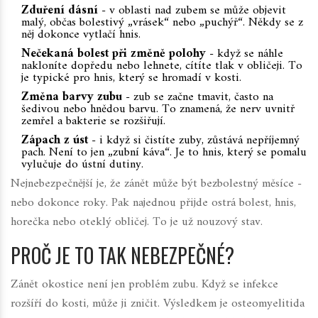
Zduření dásní
- v oblasti nad zubem se může objevit
malý, občas bolestivý „vrásek“ nebo „puchýř“. Někdy se z
něj dokonce vytlačí hnis.
Nečekaná bolest při změně polohy
- když se náhle
nakloníte dopředu nebo lehnete, cítíte tlak v obličeji. To
je typické pro hnis, který se hromadí v kosti.
Změna barvy zubu
- zub se začne tmavit, často na
šedivou nebo hnědou barvu. To znamená, že nerv uvnitř
zemřel a bakterie se rozšiřují.
Zápach z úst
- i když si čistíte zuby, zůstává nepříjemný
pach. Není to jen „zubní káva“. Je to hnis, který se pomalu
vylučuje do ústní dutiny.
Nejnebezpečnější je, že zánět může být bezbolestný měsíce -
nebo dokonce roky. Pak najednou přijde ostrá bolest, hnis,
horečka nebo oteklý obličej. To je už nouzový stav.
PROČ JE TO TAK NEBEZPEČNÉ?
Zánět okostice není jen problém zubu. Když se infekce
rozšíří do kosti, může ji zničit. Výsledkem je
osteomyelitida