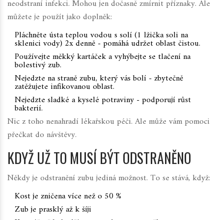
neodstraní infekci. Mohou jen dočasně zmírnit příznaky. Ale
můžete je použít jako doplněk:
Pláchněte ústa teplou vodou s solí (1 lžička soli na
sklenici vody) 2x denně - pomáhá udržet oblast čistou.
Používejte měkký kartáček a vyhýbejte se tlačení na
bolestivý zub.
Nejedzte na straně zubu, který vás bolí - zbytečně
zatěžujete infikovanou oblast.
Nejedzte sladké a kyselé potraviny - podporují růst
bakterií.
Nic z toho nenahradí lékařskou péči. Ale může vám pomoci
přečkat do návštěvy.
KDYŽ UŽ TO MUSÍ BÝT ODSTRANĚNO
Někdy je odstranění zubu jediná možnost. To se stává, když:
Kost je zničena více než o 50 %
Zub je prasklý až k šíji