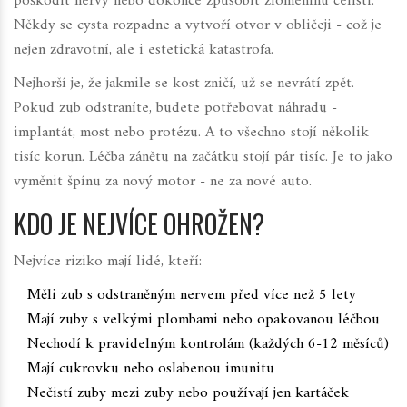
poškodit nervy nebo dokonce způsobit zlomeninu čelisti.
Někdy se cysta rozpadne a vytvoří otvor v obličeji - což je
nejen zdravotní, ale i estetická katastrofa.
Nejhorší je, že jakmile se kost zničí, už se nevrátí zpět.
Pokud zub odstraníte, budete potřebovat náhradu -
implantát, most nebo protézu. A to všechno stojí několik
tisíc korun. Léčba zánětu na začátku stojí pár tisíc. Je to jako
vyměnit špínu za nový motor - ne za nové auto.
KDO JE NEJVÍCE OHROŽEN?
Nejvíce riziko mají lidé, kteří:
Měli zub s odstraněným nervem před více než 5 lety
Mají zuby s velkými plombami nebo opakovanou léčbou
Nechodí k pravidelným kontrolám (každých 6-12 měsíců)
Mají cukrovku nebo oslabenou imunitu
Nečistí zuby mezi zuby nebo používají jen kartáček