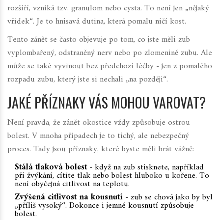
rozšíří, vzniká tzv.
granulom
nebo
cysta
. To není jen „nějaký
vřídek“. Je to hnisavá dutina, která pomalu ničí kost.
Tento zánět se často objevuje po tom, co jste měli zub
vyplombařený, odstraněný nerv nebo po zlomenině zubu. Ale
může se také vyvinout bez předchozí léčby - jen z pomalého
rozpadu zubu, který jste si nechali „na později“.
JAKÉ PŘÍZNAKY VÁS MOHOU VAROVAT?
Není pravda, že zánět okostice vždy způsobuje ostrou
bolest. V mnoha případech je to tichý, ale nebezpečný
proces. Tady jsou příznaky, které byste měli brát vážně:
Stálá tlaková bolest
- když na zub stisknete, například
při žvýkání, cítíte tlak nebo bolest hluboko u kořene. To
není obyčejná citlivost na teplotu.
Zvýšená citlivost na kousnutí
- zub se chová jako by byl
„příliš vysoký“. Dokonce i jemné kousnutí způsobuje
bolest.