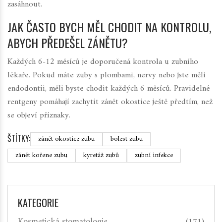
zasáhnout.
JAK ČASTO BYCH MĚL CHODIT NA KONTROLU,
ABYCH PŘEDEŠEL ZÁNĚTU?
Každých 6-12 měsíců je doporučená kontrola u zubního
lékaře. Pokud máte zuby s plombami, nervy nebo jste měli
endodontii, měli byste chodit každých 6 měsíců. Pravidelné
rentgeny pomáhají zachytit zánět okostice ještě předtím, než
se objeví příznaky.
ŠTÍTKY:
zánět okostice zubu
bolest zubu
zánět kořene zubu
kyretáž zubů
zubní infekce
KATEGORIE
Kosmetická stomatologie
(171)