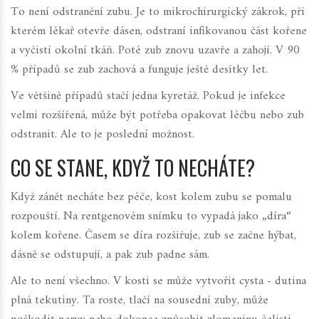
To není odstranění zubu. Je to mikrochirurgický zákrok, při
kterém lékař otevře dásen, odstraní infikovanou část kořene
a vyčistí okolní tkáň. Poté zub znovu uzavře a zahojí. V 90
% případů se zub zachová a funguje ještě desítky let.
Ve většině případů stačí jedna kyretáž. Pokud je infekce
velmi rozšířená, může být potřeba opakovat léčbu nebo zub
odstranit. Ale to je poslední možnost.
CO SE STANE, KDYŽ TO NECHÁTE?
Když zánět necháte bez péče, kost kolem zubu se pomalu
rozpouští. Na rentgenovém snímku to vypadá jako „díra“
kolem kořene. Časem se díra rozšiřuje, zub se začne hýbat,
dásně se odstupují, a pak zub padne sám.
Ale to není všechno. V kosti se může vytvořit cysta - dutina
plná tekutiny. Ta roste, tlačí na sousední zuby, může