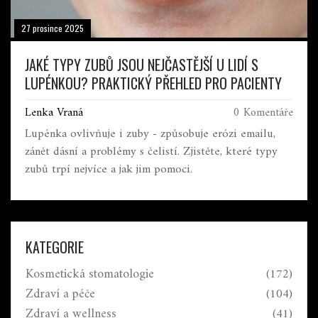
27 prosince 2025
JAKÉ TYPY ZUBŮ JSOU NEJČASTĚJŠÍ U LIDÍ S
LUPÉNKOU? PRAKTICKÝ PŘEHLED PRO PACIENTY
Lenka Vraná
0 Komentáře
Lupénka ovlivňuje i zuby - způsobuje erózi emailu,
zánět dásní a problémy s čelistí. Zjistěte, které typy
zubů trpí nejvíce a jak jim pomoci.
KATEGORIE
Kosmetická stomatologie
(172)
Zdraví a péče
(104)
Zdraví a wellness
(41)