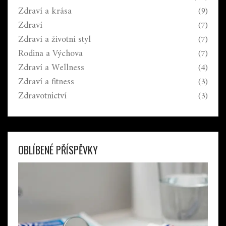
Zdraví a krása
(9)
Zdraví
(7)
Zdraví a životní styl
(7)
Rodina a Výchova
(7)
Zdraví a Wellness
(4)
Zdraví a fitness
(3)
Zdravotnictví
(3)
OBLÍBENÉ PŘÍSPĚVKY