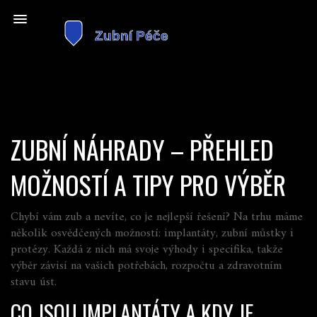
ZUBNÍ NÁHRADY – PŘEHLED
MOŽNOSTÍ A TIPY PRO VÝBĚR
Chybí vám zub a nevíte, co je nejlepší řešení? Na trhu máme
několik osvědčených možností: implantáty, zubní můstky i
protézy. Každá z nich má svoje výhody i specifika, takže
výběr závisí na vašich potřebách, rozpočtu a zdravotním
stavu úst.
CO JSOU IMPLANTÁTY A KDY JE