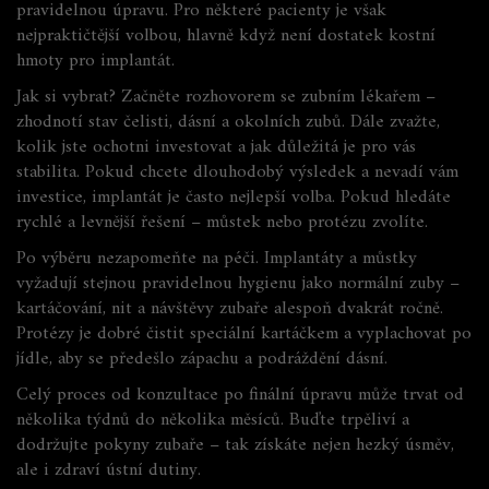
pravidelnou úpravu. Pro některé pacienty je však
nejpraktičtější volbou, hlavně když není dostatek kostní
hmoty pro implantát.
Jak si vybrat? Začněte rozhovorem se zubním lékařem –
zhodnotí stav čelisti, dásní a okolních zubů. Dále zvažte,
kolik jste ochotni investovat a jak důležitá je pro vás
stabilita. Pokud chcete dlouhodobý výsledek a nevadí vám
investice, implantát je často nejlepší volba. Pokud hledáte
rychlé a levnější řešení – můstek nebo protézu zvolíte.
Po výběru nezapomeňte na péči. Implantáty a můstky
vyžadují stejnou pravidelnou hygienu jako normální zuby –
kartáčování, nit a návštěvy zubaře alespoň dvakrát ročně.
Protézy je dobré čistit speciální kartáčkem a vyplachovat po
jídle, aby se předešlo zápachu a podráždění dásní.
Celý proces od konzultace po finální úpravu může trvat od
několika týdnů do několika měsíců. Buďte trpěliví a
dodržujte pokyny zubaře – tak získáte nejen hezký úsměv,
ale i zdraví ústní dutiny.