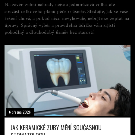
Na závěr: zubní náhrady nejsou jednorázová volba, ale
součást celkového plánu péče o úsměv. Sledujte, jak se vaše
řešení chová, a pokud něco nevyhovuje, nebojte se zeptat na
úpravy. Správný výběr a pravidelná údržba vám zajistí
pohodlný a dlouhodobý úsměv bez starostí.
6 března 2026
JAK KERAMICKÉ ZUBY MĚNÍ SOUČASNOU