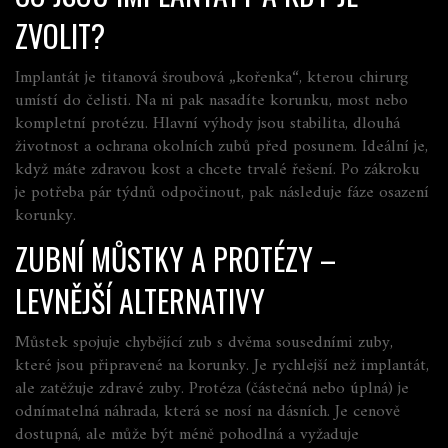
ZVOLIT?
Implantát je titanová šroubová „kořenka“, kterou chirurg
umístí do čelisti. Na ni pak nasadíte korunku, most nebo
kompletní protézu. Hlavní výhody jsou stabilita, dlouhá
životnost a ochrana okolních zubů před posunem. Ideální je,
když máte zdravou kost a chcete trvalé řešení. Po zákroku
je potřeba pár týdnů odpočinout, pak následuje fáze osazení
korunky.
ZUBNÍ MŮSTKY A PROTÉZY –
LEVNĚJŠÍ ALTERNATIVY
Můstek spojuje chybějící zub s dvěma sousedními zuby,
které jsou připravené na korunky. Je rychlejší než implantát,
ale zatěžuje zdravé zuby. Protéza (částečná nebo úplná) je
odnímatelná náhrada, která se nosí na dásních. Je cenově
dostupná, ale může být méně pohodlná a vyžaduje