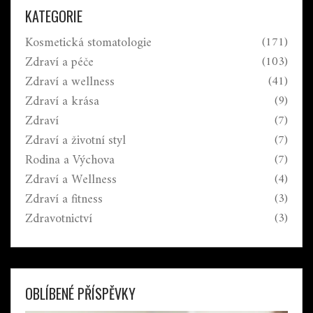
starší populaci.
KATEGORIE
Kosmetická stomatologie
(171)
Zdraví a péče
(103)
Zdraví a wellness
(41)
Zdraví a krása
(9)
Zdraví
(7)
Zdraví a životní styl
(7)
Rodina a Výchova
(7)
Zdraví a Wellness
(4)
Zdraví a fitness
(3)
Zdravotnictví
(3)
OBLÍBENÉ PŘÍSPĚVKY