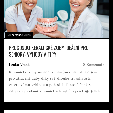
20 července 2024
PROČ JSOU KERAMICKÉ ZUBY IDEÁLNÍ PRO
SENIORY: VÝHODY A TIPY
Lenka Vraná
0 Komentáře
Keramické zuby nabízejí seniorům optimální řešení
pro ztracené zuby díky své dlouhé trvanlivosti,
estetickému vzhledu a pohodlí. Tento článek se
zabývá výhodami keramických zubů, vysvětluje jejich
funkce, poskytuje tipy na péči a zkoumá různé
možnosti dostupné na trhu. Uvádí také důvody, proč
jsou tyto moderní zubní náhrady zvláště prospěšné pro