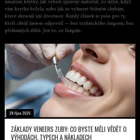
nasazení krytky, jak vybrat správný materiál, co dělat, když
vám krytka bolela, nebo jak se vyhnout běžným chybám,
které zkracují její životnost. Každý článek je psán pro ty,
kteří chtějí jasnou odpověď — bez technického žargonu, bez
přehnaných slibů. Jen to, co funguje.
28 října 2025
ZÁKLADY VENEERS ZUBY: CO BYSTE MĚLI VĚDĚT O
VÝHODÁCH, TYPECH A NÁKLADECH