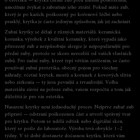
o estetiku — krytka chrání zub před dalším poškozením,
umožňuje žvýkat a zabraňuje jeho ztrátě. Pokud máte zub,
který je po kazích, poškozený po kořenové léčbě nebo
prasklý, krytka je často jediným způsobem, jak jej zachránit.
Zubní krytky se dělají z různých materiálů.
keramická
korunka
,
výrobek z kvalitní keramiky, která vypadá jako
přirozený zub a nezpůsobuje alergie
je nejpopulárnější pro
přední zuby, protože se skoro nerozliší od vašich vlastních
zubů. Pro zadní zuby, které trpí větším zatížením, se často
používají
zubní protetika
,
obecný pojem pro všechny
náhrady, včetně krytek, mostů a korunek
z kovových slitin
nebo zirkonia — ty jsou pevnější a trvanlivější. Volba
materiálu závisí na poloze zubu, vašem rozpočtu a tom, jak
důležitá je pro vás estetika.
Nasazení krytky není jednoduchý proces. Nejprve zubař zub
připraví — odstraní poškozenou část a utvoří správný tvar
pro krytku. Potom se udělá odtisk nebo digitální sken,
který se pošle do laboratoře. Výroba trvá obvykle 1–2
týdny. V té době dostanete dočasnou krytku, která vám