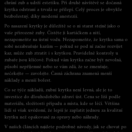
chrání zub a udrží estetiku. Při druhé návštěvě se dočasná
krytka odstraní a trvalá se přilepí. Celý proces je obvykle
bezbolestný, díky moderní anestezii.
Po nasazení krytky je důležité se o ni starat stejně jako o
vaše přirozené zuby. Čistěte ji kartáčkem a nití,
nezapomeňte na ústní vodu. Nezapomeňte, že krytka sama o
sobě nezabraňuje kazům — pokud se pod ní začne rozvíjet
kaz, může zub ztratit i s krytkou. Pravidelné kontroly u
zubaře jsou klíčové. Pokud vám krytka začne být nevolná,
působí nepříjemně nebo se vám zdá, že se zmenšuje,
nečekejte — zavolejte. Časná záchrana znamená menší
náklady a menší bolest.
Co se týče nákladů, zubní krytka není levná, ale je to
investice do dlouhodobého zdraví úst. Cena se liší podle
materiálu, složitosti případu a místa, kde se léčí. Většina
lidí si však uvědomí, že lepší je zaplatit jednou za kvalitní
krytku než opakovaně za opravy nebo náhrady.
V našich článcích najdete podrobné návody, jak se chovat po