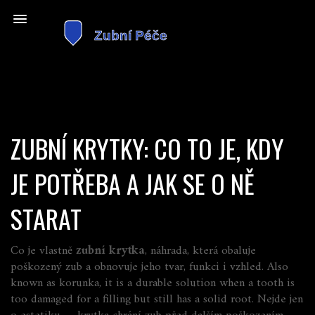
ZUBNÍ KRYTKY: CO TO JE, KDY
JE POTŘEBA A JAK SE O NĚ
STARAT
Co je vlastně
zubní krytka
,
náhrada, která obaluje
poškozený zub a obnovuje jeho tvar, funkci i vzhled
. Also
known as
korunka
, it is a durable solution when a tooth is
too damaged for a filling but still has a solid root.
Nejde jen