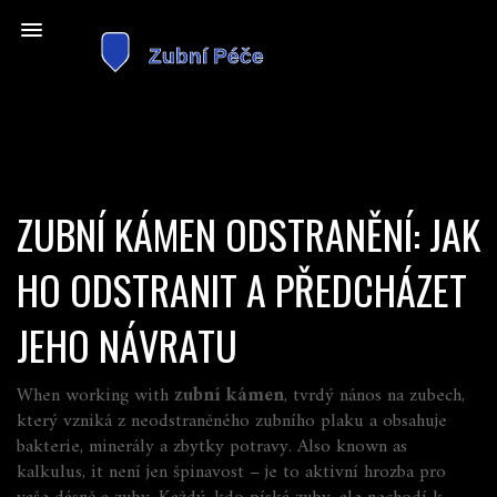
ZUBNÍ KÁMEN ODSTRANĚNÍ: JAK
HO ODSTRANIT A PŘEDCHÁZET
JEHO NÁVRATU
When working with
zubní kámen
,
tvrdý nános na zubech,
který vzniká z neodstraněného zubního plaku a obsahuje
bakterie, minerály a zbytky potravy
. Also known as
kalkulus
, it
není jen špinavost – je to aktivní hrozba pro