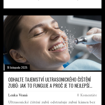
jeho vzniku.
18 listopadu 2025
ODHALTE TAJEMSTVÍ ULTRASONICKÉHO ČIŠTĚNÍ
ZUBŮ: JAK TO FUNGUJE A PROČ JE TO NEJLEPŠÍ
VÝBĚR PRO ZDRAVÉ ZUBY
Lenka Vraná
0 Komentáře
Ultrasonické čištění zubů odstraňuje zubní kámen bez