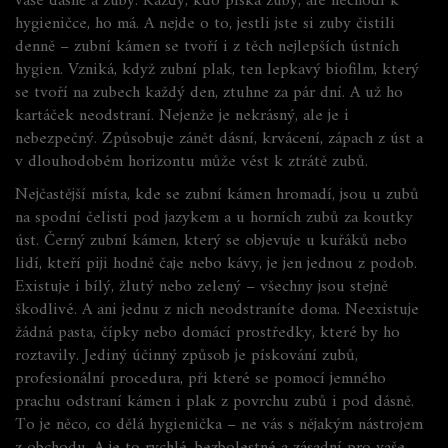
vaše dásně a zuby
.
Každý, kdo píská zuby, ale nechodí k
hygieničce, ho má. A nejde o to, jestli jste si zuby čistili
denně – zubní kámen se tvoří i z těch nejlepších ústních
hygien. Vzniká, když zubní plak, ten lepkavý biofilm, který
se tvoří na zubech každý den, ztuhne za pár dní. A už ho
kartáček neodstraní. Nejenže je nekrásný, ale je i
nebezpečný. Způsobuje zánět dásní, krvácení, zápach z úst a
v dlouhodobém horizontu může vést k ztrátě zubů.
Nejčastější místa, kde se zubní kámen hromadí, jsou u zubů
na spodní čelisti pod jazykem a u horních zubů za koutky
úst. Černý zubní kámen, který se objevuje u kuřáků nebo
lidí, kteří piji hodně čaje nebo kávy, je jen jednou z podob.
Existuje i bílý, žlutý nebo zelený – všechny jsou stejně
škodlivé. A ani jednu z nich neodstraníte doma. Neexistuje
žádná pasta, čípky nebo domácí prostředky, které by ho
roztavily. Jediný účinný způsob je
pískování zubů
,
profesionální procedura, při které se pomocí jemného
prachu odstraní kámen i plak z povrchu zubů i pod dásně
.
To je něco, co dělá hygienička – ne vás s nějakým nástrojem