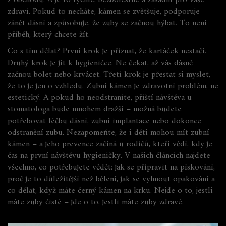
z obchodu. A je to rychlé, bezbolestné a zásadní pro vaše
zdraví. Pokud to necháte, kámen se zvětšuje, podporuje
zánět dásní a způsobuje, že zuby se začnou hýbat. To není
příběh, který chcete žít.
Co s tím dělat? První krok je přiznat, že kartáček nestačí.
Druhý krok je jít k hygieničce. Ne čekat, až vás dásně
začnou bolet nebo krvácet. Třetí krok je přestat si myslet,
že to je jen o vzhledu. Zubní kámen je zdravotní problém, ne
estetický. A pokud ho neodstraníte, příští návštěva u
stomatologa bude mnohem dražší – možná budete
potřebovat léčbu dásní, zubní implantace nebo dokonce
odstranění zubu. Nezapomeňte, že i děti mohou mít zubní
kámen – a jeho prevence začíná u rodičů, kteří vědí, kdy je
čas na první návštěvu hygieničky. V našich článcích najdete
všechno, co potřebujete vědět: jak se připravit na pískování,
proč je to důležitější než bělení, jak se vyhnout opakování a
co dělat, když máte černý kámen na krku. Nejde o to, jestli
máte zuby čisté – jde o to, jestli máte zuby zdravé.