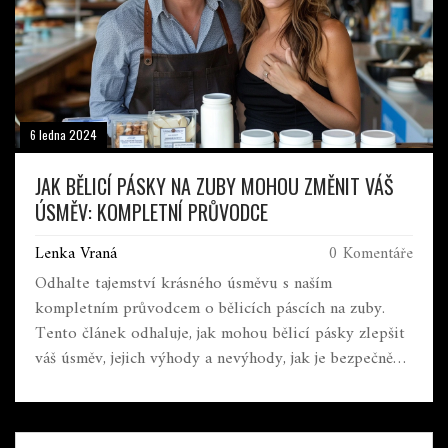
6 ledna 2024
JAK BĚLICÍ PÁSKY NA ZUBY MOHOU ZMĚNIT VÁŠ
ÚSMĚV: KOMPLETNÍ PRŮVODCE
Lenka Vraná
0 Komentáře
Odhalte tajemství krásného úsměvu s naším
kompletním průvodcem o bělicích páscích na zuby.
Tento článek odhaluje, jak mohou bělicí pásky zlepšit
váš úsměv, jejich výhody a nevýhody, jak je bezpečně
používat, a přináší odpovědi na nejčastější otázky.
Získejte průzkum o nejnovějších trendech a tipy na to,
jak docílit zářícího úsměvu, aniž byste ohrozili zdraví