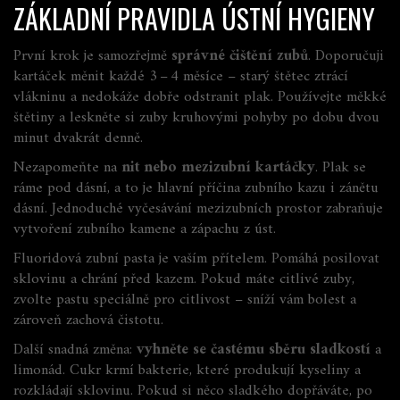
ZÁKLADNÍ PRAVIDLA ÚSTNÍ HYGIENY
První krok je samozřejmě
správné čištění zubů
. Doporučuji
kartáček měnit každé 3 – 4 měsíce – starý štětec ztrácí
vlákninu a nedokáže dobře odstranit plak. Používejte měkké
štětiny a leskněte si zuby kruhovými pohyby po dobu dvou
minut dvakrát denně.
Nezapomeňte na
nit nebo mezizubní kartáčky
. Plak se
ráme pod dásní, a to je hlavní příčina zubního kazu i zánětu
dásní. Jednoduché vyčesávání mezizubních prostor zabraňuje
vytvoření zubního kamene a zápachu z úst.
Fluoridová zubní pasta je vaším přítelem. Pomáhá posilovat
sklovinu a chrání před kazem. Pokud máte citlivé zuby,
zvolte pastu speciálně pro citlivost – sníží vám bolest a
zároveň zachová čistotu.
Další snadná změna:
vyhněte se častému sběru sladkostí
a
limonád. Cukr krmí bakterie, které produkují kyseliny a
rozkládají sklovinu. Pokud si něco sladkého dopřáváte, po