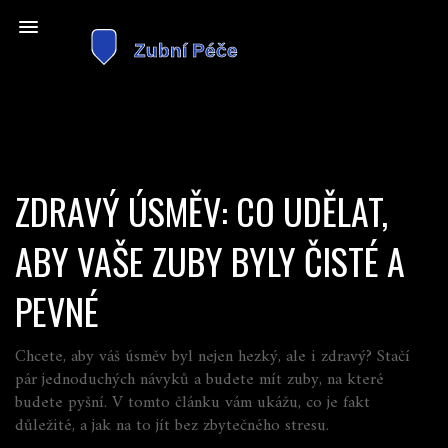
ZDRAVÝ ÚSMĚV: CO UDĚLAT,
ABY VAŠE ZUBY BYLY ČISTÉ A
PEVNÉ
Chcete, aby váš úsměv byl nejen hezký, ale i zdravý? Stačí
pár jednoduchých návyků a budete mít zuby, na které
budete pyšní. V tomto článku vám ukážu, co je fakt
důležité, a jak na to jít bez zbytečného stresu.