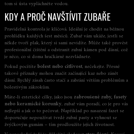
tom si ústa vypláchněte vodou.
KDY A PROČ NAVŠTÍVIT ZUBAŘE
Pravidelná kontrola je klíčová. Ideální je chodit na běžnou
prohlídku každých šest měsíců. Zubař vám ukáže, jestli se
někde tvoří plak, který si sami nevidíte. Může také provést
profesionální čištění a odstranit zubní kámen pod dásní, což
je něco, co si doma hračkárně nezvládnete.
Pokud pocítíte
bolest nebo citlivost
, nečekejte. Přesně
takové příznaky mohou značit začínající kaz nebo zánět
dásní. Rychlý zásah často stačí a zabrání větším problémům a
bolestivým zákrokům.
Máte-li estetické cílky, jako jsou
zabroušené zuby, fasety
nebo keramické korunky
, zubař vám poradí, co je pro vás
nejlepší a jak o to pečovat. Například po nasazení fazet se
doporučuje nepoužívat tvrdé zubní pasty a vyhnout se
žvýčkovým gumám – tím prodloužíte jejich životnost.