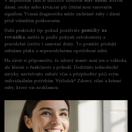
V neposlední řadě je důležité sledovat
stav dásní
. Krevní
dásně, otoky nebo krvácení při čištění jsou varovným
signálem. Včasná diagnostika může zachránit zuby i dásně
před vážnějším poškozením.
Další praktický tip: pokud používáte
gumičky na
rovnátka
, měňte je podle pokynů ortodontisty a
pravidelně čistěte i samotné dráty. To pomůže předejít
zubnímu plaku a nepravidelnému opotřebení zubů.
Na závěr si připomeňte, že zdravý úsměv není jen o vzhledu,
ale hlavně o funkčnosti a pohodě. Dodržujte jednoduché
návyky, navštěvujte zubaře včas a přizpůsobte péči svým
individuálním potřebám. Výsledek? Zdravé, silné a krásné
zuby, které vás nezklamou.