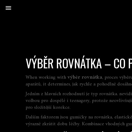
VÝBĚR ROVNÁTKA – CO 
When working with
výběr rovnátka
,
proces výběr
aparátů
, it determines, jak rychle a pohodlně dosáh
Jedním z hlavních rozhodnutí je typ rovnátka.
nevidi
volbou pro dospělé i teenagery, protože neovlivňují 
pro složitější korekce.
Dalším faktorem jsou
gumičky na rovnátka
,
elastick
výrazně zkrátit dobu léčby. Kombinace vhodných gu