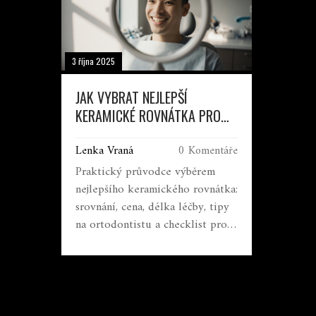
3 října 2025
JAK VYBRAT NEJLEPŠÍ
KERAMICKÉ ROVNÁTKA PRO
VÁS - PRAKTICKÝ PRŮVODCE
Lenka Vraná
0 Komentáře
Praktický průvodce výběrem
nejlepšího keramického rovnátka:
srovnání, cena, délka léčby, tipy
na ortodontistu a checklist pro
rozhodnutí.