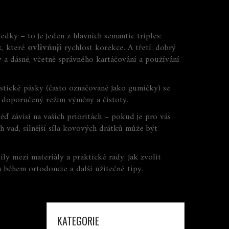
ledky – to je jeden z hlavních
semantic triples
:
k, které
ovlivňují
rychlost korekce. A třetí: dobrý
 a dásně, včetně správného kartáčování a používání
stické pásky (často označované jako gumičky) se
al doporučený režim výměny a čistoty.
ď závisí na vašich prioritách – pokud je pro vás
h vad, silnější síla kovových drátků může být
ly mezi materiály a praktické rady, jak zvolit
u během ortodoncie a další užitečné tipy.
KATEGORIE