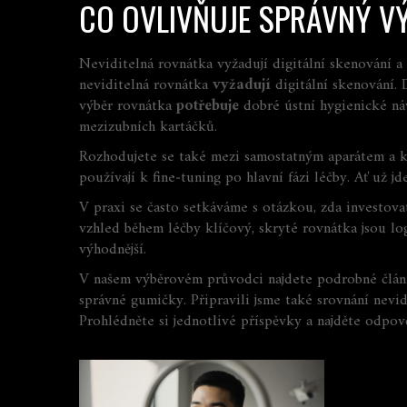
CO OVLIVŇUJE SPRÁVNÝ V
Neviditelná rovnátka vyžadují digitální skenování a 
neviditelná rovnátka
vyžadují
digitální skenování. 
výběr rovnátka
potřebuje
dobré ústní hygienické náv
mezizubních kartáčků
.
Rozhodujete se také mezi samostatným aparátem a k
používají k fine‑tuning po hlavní fázi léčby. Ať už 
V praxi se často setkáváme s otázkou, zda investova
vzhled během léčby klíčový, skryté rovnátka jsou log
výhodnější.
V našem výběrovém průvodci najdete podrobné články,
správné gumičky. Připravili jsme také srovnání nevi
Prohlédněte si jednotlivé příspěvky a najděte odpo