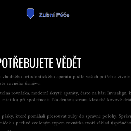
POTŘEBUJETE VĚDĚT
u vhodného ortodontického aparátu podle vašich potřeb a životn
nete rovného úsměvu.
telná rovnátka
,
moderní skryté aparáty, často na bázi Invisalign, 
estetiku při společnosti. Na druhou stranu klasické kovové drátk
é pásky, které pomáhají přesouvat zuby do správné polohy
. Správ
miček s pečlivě zvoleným typem rovnátka tvoří základ úspěšnéh