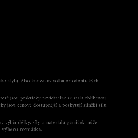
ího stylu
. Also known as
volba ortodontických
které jsou prakticky neviditelné
se stala oblíbenou
y jsou cenově dostupnější a poskytují silnější sílu
ný výběr délky, síly a materiálu gumiček může
o
výběru rovnátka
.