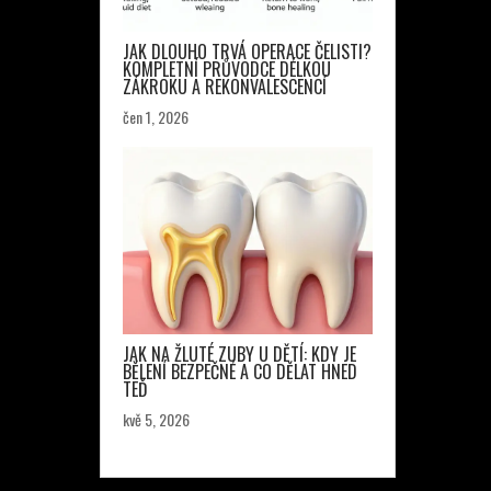
JAK DLOUHO TRVÁ OPERACE ČELISTI?
KOMPLETNÍ PRŮVODCE DÉLKOU
ZÁKROKU A REKONVALESCENCÍ
čen 1, 2026
JAK NA ŽLUTÉ ZUBY U DĚTÍ: KDY JE
BĚLENÍ BEZPEČNÉ A CO DĚLAT HNED
TEĎ
kvě 5, 2026