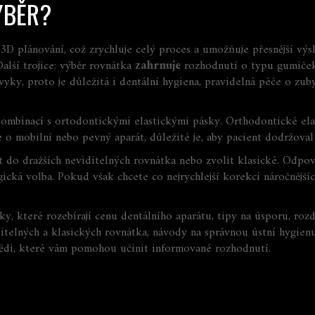
ÝBĚR?
3D plánování, což zrychluje celý proces a umožňuje přesnější výs
Další trojice: výběr rovnátka
zahrnuje
rozhodnutí o typu gumiče
yky, proto je důležitá i
dentální hygiena
,
pravidelná péče o zuby
ombinací s ortodontickými elastickými pásky. Orthodontické ela
jde o mobilní nebo pevný aparát, důležité je, aby pacient dodržov
t do dražších neviditelných rovnátka nebo zvolit klasické. Odpově
ická volba. Pokud však chcete co nejrychlejší korekci náročnějšíc
 které rozebírají cenu dentálního aparátu, tipy na úsporu, rozdí
ditelných a klasických rovnátka, návody na správnou ústní hygien
vědi, které vám pomohou učinit informované rozhodnutí.