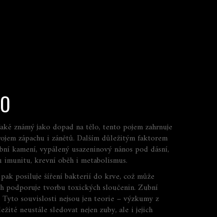
LO
Také známý jako
dopad na tělo
, tento pojem zahrnuje
rojem zápachu i zánětů. Dalším důležitým faktorem
bní kamení
,
vypálený usazeninový nános pod dásní,
u imunitu, krevní oběh i metabolismus.
n pak
posiluje
šíření bakterií do krve, což může
h podporuje tvorbu toxických sloučenin. Zubní
 Tyto souvislosti nejsou jen teorie – výzkumy z
ité neustále sledovat nejen zuby, ale i jejich