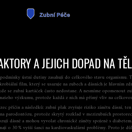
FAKTORY A JEJICH DOPAD NA TĚ
é podmínky ústní dutiny zasahují do celkového stavu organismu
. 
krobiální film, který se usazuje na zubech a dásních
je hlavním zd
 kde se zubní kartáček často nedostane
. A nesmíme opomenout
zu
ro našeho výzkumu, protože každá z nich má přímý vliv na celkovo
zec příčin a následků: zubní plak
zvyšuje
riziko zánětu dásní, te
na parodontózu, protože skrytý rozklad v mezizubních prostorec
ozují dásně a mohou
vyvolat
chronické záněty spojené s diabetem.
jí o 30 % vyšší šanci na kardiovaskulární problémy. Proto je důlež