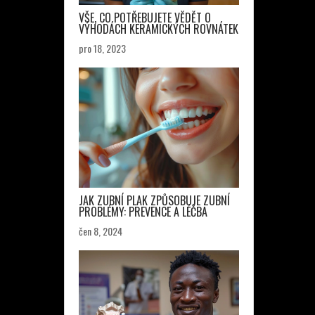
VŠE, CO POTŘEBUJETE VĚDĚT O
VÝHODÁCH KERAMICKÝCH ROVNÁTEK
pro 18, 2023
JAK ZUBNÍ PLAK ZPŮSOBUJE ZUBNÍ
PROBLÉMY: PREVENCE A LÉČBA
čen 8, 2024