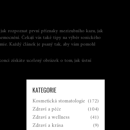
 jak rozpoznat první příznaky mezizubního kazu, jak
nemocnění. Čekají vás také tipy na výběr sonického
ie. Každý článek je psaný tak, aby vám pomohl
konci získáte ucelený obrázek o tom, jak ústní
KATEGORIE
Kosmetická stomatologie
(172)
Zdraví a péče
(104)
Zdraví a wellness
(41)
Zdraví a krása
(9)