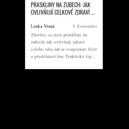
PRASKLINY NA ZUBECH: JAK
OVLIVŇUJÍ CELKOVÉ ZDRAVÍ A
CO S NIMI DĚLAT
Lenka Vraná
0 Komentáře
Zjistěte, co jsou praskliny na
zubech, jak ovlivňují zdraví
celého těla, jak je rozpoznat, léčit
a předcházet jim. Praktické tipy
a FAQ pro každého.