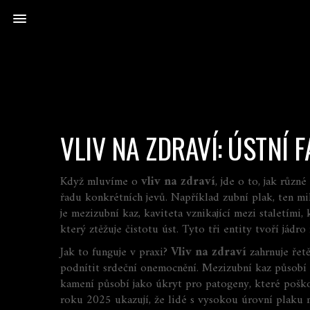
VLIV NA ZDRAVÍ: ÚSTNÍ 
Když mluvíme o
vliv na zdraví
,
jde o to, jak různ
řadu konkrétních jevů. Například
zubní plak
,
ten mi
je
mezizubní kaz
,
kaviteta vznikající mezi staletími,
který ztěžuje čistotu úst
. Tyto tři entity tvoří jád
Jak to funguje v praxi?
Vliv na zdraví
zahrnuje řetě
podnítit
srdeční onemocnění. Mezizubní kaz
působí
kamení
působí
jako úkryt pro patogeny, které pošk
roku 2025 ukazují, že lidé s vysokou úrovní plaku ma