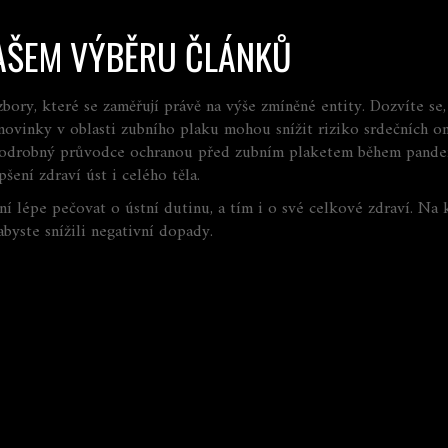
AŠEM VÝBĚRU ČLÁNKŮ
bory, které se zaměřují právě na výše zmíněné entity. Dozvíte se,
novinky v oblasti zubního plaku mohou snížit riziko srdečních o
 podrobný průvodce ochranou před zubním plaketem během pandem
šení zdraví úst i celého těla.
í lépe pečovat o ústní dutinu, a tím i o své celkové zdraví. Na 
abyste snížili negativní dopady.