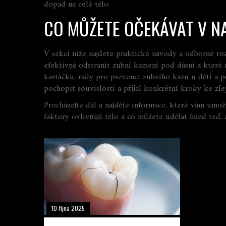
dopad na celé tělo.
CO MŮŽETE OČEKÁVAT V N
V sekci níže najdete praktické návody a odborné roz
efektivně odstranit zubní kamení pod dásní a které 
kartáčku, rady pro prevenci zubního kazu u dětí a
pochopit souvislosti a přijal konkrétní kroky ke zlep
Procházejte dál a najděte informace, které vám umožn
faktory ovlivňují tělo a co můžete udělat hned teď, 
10 října 2025