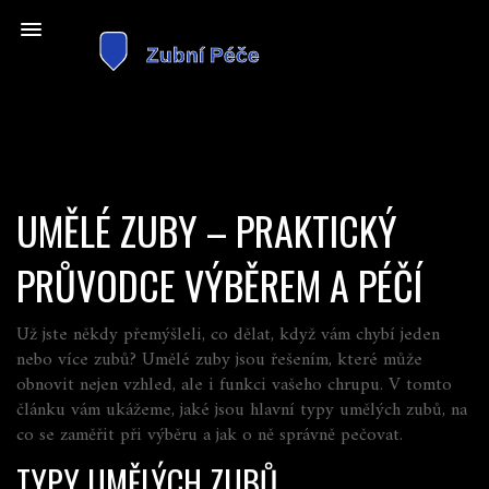
UMĚLÉ ZUBY – PRAKTICKÝ
PRŮVODCE VÝBĚREM A PÉČÍ
Už jste někdy přemýšleli, co dělat, když vám chybí jeden
nebo více zubů? Umělé zuby jsou řešením, které může
obnovit nejen vzhled, ale i funkci vašeho chrupu. V tomto
článku vám ukážeme, jaké jsou hlavní typy umělých zubů, na
co se zaměřit při výběru a jak o ně správně pečovat.
TYPY UMĚLÝCH ZUBŮ