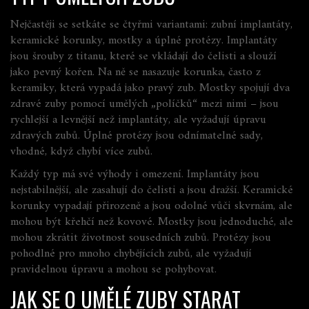
Nejčastěji se setkáte se čtyřmi variantami: zubní implantáty,
keramické korunky, mostky a úplné protézy. Implantáty
jsou šrouby z titanu, které se vkládají do čelisti a slouží
jako pevný kořen. Na ně se nasazuje korunka, často z
keramiky, která vypadá jako pravý zub. Mostky spojují dva
zdravé zuby pomocí umělých „políčků“ mezi nimi – jsou
rychlejší a levnější než implantáty, ale vyžadují úpravu
zdravých zubů. Úplné protézy jsou odnímatelné sady,
vhodné, když chybí více zubů.
Každý typ má své výhody i omezení. Implantáty jsou
nejstabilnější, ale zasahují do čelisti a jsou dražší. Keramické
korunky vypadají přirozeně a jsou odolné vůči skvrnám, ale
mohou být křehčí než kovové. Mostky jsou jednoduché, ale
mohou zkrátit životnost sousedních zubů. Protézy jsou
pohodlné pro mnoho chybějících zubů, ale vyžadují
pravidelnou úpravu a mohou se pohybovat.
JAK SE O UMĚLÉ ZUBY STARAT