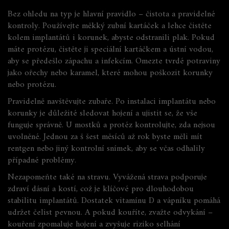
Bez ohledu na typ je hlavní pravidlo – čistota a pravidelné
kontroly. Používejte měkký zubní kartáček a lehce čistěte
kolem implantátů i korunek, abyste odstranili plak. Pokud
máte protézu, čistěte ji speciální kartáčkem a ústní vodou,
aby se předešlo zápachu a infekcím. Omezte tvrdé potraviny
jako ořechy nebo karamel, které mohou poškozit korunky
nebo protézu.
Pravidelně navštěvujte zubaře. Po instalaci implantátu nebo
korunky je důležité sledovat hojení a ujistit se, že vše
funguje správně. U mostků a protéz kontrolujte, zda nejsou
uvolněné. Jednou za š šest měsíců až rok byste měli mít
rentgen nebo jiný kontrolní snímek, aby se včas odhalily
případné problémy.
Nezapomeňte také na stravu. Vyvážená strava podporuje
zdraví dásní a kostí, což je klíčové pro dlouhodobou
stabilitu implantátů. Dostatek vitamínu D a vápníku pomáhá
udržet čelist pevnou. A pokud kouříte, zvažte odvykání –
kouření zpomaluje hojení a zvyšuje riziko selhání