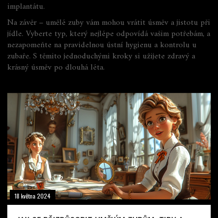
implantátu.
Na závěr – umělé zuby vám mohou vrátit úsměv a jistotu při
jídle. Vyberte typ, který nejlépe odpovídá vašim potřebám, a
nezapomeňte na pravidelnou ústní hygienu a kontrolu u
zubaře. S těmito jednoduchými kroky si užijete zdravý a
krásný úsměv po dlouhá léta.
18 května 2024