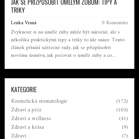
JAK SE PŘIZPŮSOBIT UMĚLÝM ZUBŮM: TIPY A
TRIKY
Lenka Vraná
0 Komentáře
Zvyknout si na umělé zuby může být náročné, ale s
několika praktickými tipy a triky to jde snáze. Tento
článek přináší užitečné rady, jak se přizpůsobit
novému úsměvu, jak pečovat o umělé zuby a co
očekávat v prvních dnech a týdnech. Přečtěte si o
běžných problémech a jak je překonat.
KATEGORIE
Kosmetická stomatologie
(172)
Zdraví a péče
(103)
Zdraví a wellness
(41)
Zdraví a krása
(9)
Zdraví
(7)