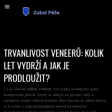
TRVANLIVOST VENEERŮ: KOLIK
LET VYDRŽÍ A JAK JE
PRODLOUŽIT?
Co je vlastně
zubní veneer
,
ten tenký keramický nebo
kompozitní plátek, který se nalepí na přední zuby a
okamžitě zlepší vzhled úsměvu
. Also known as
zubní fazeta
,
it je jedna z nejpopulárnějších metod kosmetické