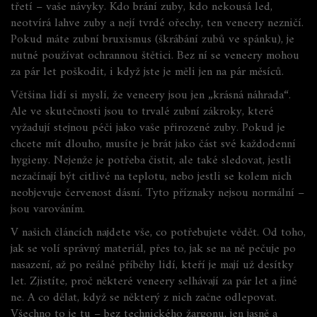
třetí – vaše návyky. Kdo brání zuby, kdo nekousá led,
neotvírá lahve zuby a nejí tvrdé ořechy, ten veneery nezničí.
Pokud máte zubní bruxismus (škrábání zubů ve spánku), je
nutné používat ochrannou štětici. Bez ní se veneery mohou
za pár let poškodit, i když jste je měli jen na pár měsíců.
Většina lidí si myslí, že veneery jsou jen „krásná náhrada“.
Ale ve skutečnosti jsou to trvalé zubní zákroky, které
vyžadují stejnou péči jako vaše přirozené zuby. Pokud je
chcete mít dlouho, musíte je brát jako část své každodenní
hygieny. Nejenže je potřeba čistit, ale také sledovat, jestli
nezačínají být citlivé na teplotu, nebo jestli se kolem nich
neobjevuje červenost dásní. Tyto příznaky nejsou normální –
jsou varováním.
V našich článcích najdete vše, co potřebujete vědět. Od toho,
jak se volí správný materiál, přes to, jak se na ně pečuje po
nasazení, až po reálné příběhy lidí, kteří je mají už desítky
let. Zjistíte, proč některé veneery selhávají za pár let a jiné
ne. A co dělat, když se některý z nich začne odlepovat.
Všechno to je tu – bez technického žargonu, jen jasně a