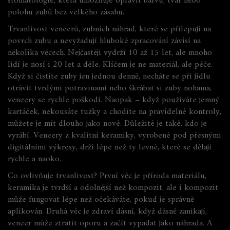
stomatologie, která umožňuje opravit barvu, tvar nebo
polohu zubů bez velkého zásahu.
Trvanlivost
veneerů
,
zubních náhrad, které se přilepují na
povrch zubu a nevyžadují hluboké zpracování
závisí na
několika věcech. Nejčastěji vydrží 10 až 15 let, ale mnoho
lidí je nosí i 20 let a déle. Klíčem je ne materiál, ale péče.
Když si čistíte zuby jen jednou denně, necháte se při jídlu
otrávit tvrdými potravinami nebo škrábat si zuby nohama,
veneery se rychle poškodí. Naopak – když používáte jemný
kartáček, nekousáte tužky a chodíte na pravidelné kontroly,
můžete je mít dlouho jako nové. Důležité je také, kdo je
vyrábí. Veneery z kvalitní keramiky, vyrobené pod přesnými
digitálními výkresy, drží lépe než ty levné, které se dělají
rychle a naoko.
Co ovlivňuje trvanlivost? První věc je
příroda materiálu
,
keramika je tvrdší a odolnější než kompozit, ale i kompozit
může fungovat lépe než očekáváte, pokud je správně
aplikován
. Druhá věc je
zdraví dásní
,
když dásně zanikají,
veneer může ztratit oporu a začít vypadat jako náhrada
. A