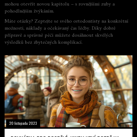
mohou otevřít novou kapitolu – s rovnějšími zuby a
pohodlnějším žvýkáním.
Máte otázky? Zeptejte se svého ortodontisty na konkrétní
možnosti, náklady a očekávaný čas léčby. Díky dobré
přípravě a správné péči můžete dosáhnout skvělých
výsledků bez zbytečných komplikací.
20 listopadu 2023