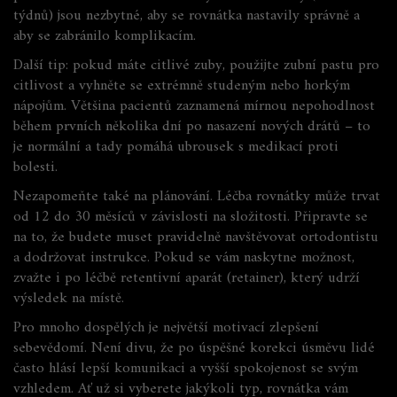
týdnů) jsou nezbytné, aby se rovnátka nastavily správně a
aby se zabránilo komplikacím.
Další tip: pokud máte citlivé zuby, použijte zubní pastu pro
citlivost a vyhněte se extrémně studeným nebo horkým
nápojům. Většina pacientů zaznamená mírnou nepohodlnost
během prvních několika dní po nasazení nových drátů – to
je normální a tady pomáhá ubrousek s medikací proti
bolesti.
Nezapomeňte také na plánování. Léčba rovnátky může trvat
od 12 do 30 měsíců v závislosti na složitosti. Připravte se
na to, že budete muset pravidelně navštěvovat ortodontistu
a dodržovat instrukce. Pokud se vám naskytne možnost,
zvažte i po léčbě retentivní aparát (retainer), který udrží
výsledek na místě.
Pro mnoho dospělých je největší motivací zlepšení
sebevědomí. Není divu, že po úspěšné korekci úsměvu lidé
často hlásí lepší komunikaci a vyšší spokojenost se svým
vzhledem. Ať už si vyberete jakýkoli typ, rovnátka vám