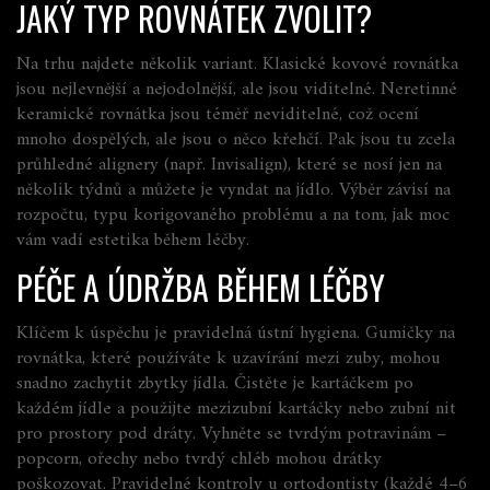
JAKÝ TYP ROVNÁTEK ZVOLIT?
Na trhu najdete několik variant. Klasické kovové rovnátka
jsou nejlevnější a nejodolnější, ale jsou viditelné. Neretinné
keramické rovnátka jsou téměř neviditelné, což ocení
mnoho dospělých, ale jsou o něco křehčí. Pak jsou tu zcela
průhledné alignery (např. Invisalign), které se nosí jen na
několik týdnů a můžete je vyndat na jídlo. Výběr závisí na
rozpočtu, typu korigovaného problému a na tom, jak moc
vám vadí estetika během léčby.
PÉČE A ÚDRŽBA BĚHEM LÉČBY
Klíčem k úspěchu je pravidelná ústní hygiena. Gumičky na
rovnátka, které používáte k uzavírání mezi zuby, mohou
snadno zachytit zbytky jídla. Čistěte je kartáčkem po
každém jídle a použijte mezizubní kartáčky nebo zubní nit
pro prostory pod dráty. Vyhněte se tvrdým potravinám –
popcorn, ořechy nebo tvrdý chléb mohou drátky
poškozovat. Pravidelné kontroly u ortodontisty (každé 4–6