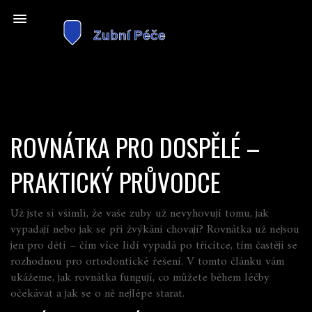
ROVNÁTKA PRO DOSPĚLÉ –
PRAKTICKÝ PRŮVODCE
Už jste si všimli, že vaše zuby už nevyhovují tomu, jak
vypadají nebo jak se při žvýkání chovají? Rovnátka už nejsou
jen pro děti – čím více lidí vypadá po třicítce, tím častěji se
rozhodnou pro ortodontické řešení. V tomto článku vám
ukážeme, jak rovnátka fungují, co můžete během léčby
očekávat a jak se o ně nejlépe starat.