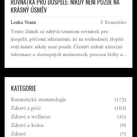
ROVNÁTKA PRO DOSPĚLÉ: NIKDY NENÍ POZDĚ NA
KRÁSNÝ ÚSMĚV
Lenka Vraná
0 Komentáře
Tento článek se zabývá tématem rovnátek pro
dospělé, přičemž zdůrazňuje, že na rozhodnutí zlepšit
svůj úsměv nikdy není pozdě. Čtenáři získají užitečné
informace o dostupných možnostech, procesu léčby a
potenciálních výzvách. Zdůrazněn je také význam
pečlivé péče o ústní hygienu a role, kterou hraje
sebevědomí a psychické zdraví v rozhodnutí
investovat do ortodontické péče.
KATEGORIE
Kosmetická stomatologie
(172)
Zdraví a péče
(103)
Zdraví a wellness
(41)
Zdraví a krása
(9)
Zdraví
(7)