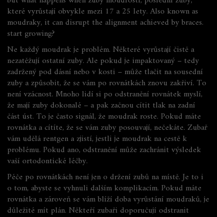
but what happens when
zuby moudrosti
,
poslední zuby,
které vyrůstají obvykle mezi 17 a 25 lety
. Also known as
moudraky
, it can disrupt the alignment achieved by braces.
start growing?
Ne každý moudrak je problém. Některé vyrůstají čistě a
nezatěžují ostatní zuby. Ale pokud je impaktovaný – tedy
zadržený pod dásní nebo v kosti – může tlačit na sousední
zuby a způsobit, že se vám po rovnátkách znovu zakřiví. To
není vzácnost. Mnoho lidí si po odstranění rovnátek myslí,
že mají zuby dokonalé – a pak začnou cítit tlak na zadní
část úst. To je často signál, že moudrak roste. Pokud máte
rovnátka a cítíte, že se vám zuby posouvají, nečekáte. Zubař
vám udělá rentgen a zjistí, jestli je moudrak na cestě k
problému. Pokud ano, odstranění může zachránit výsledek
vaší ortodontické léčby.
Péče po rovnátkách není jen o držení zubů na místě. Je to i
o tom, abyste se vyhnuli dalším komplikacím. Pokud máte
rovnátka a zároveň se vám blíží doba vyrůstání moudraků, je
důležité mít plán. Někteří zubaři doporučují odstranit