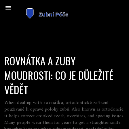
ROVNÁTKA A ZUBY
MOUDROSTI: CO JE DŮLEŽITÉ
VĚDĚT
When dealing with
rovnátka
,
ortodontické zařízení
používané k opravě polohy zubů
. Also known as
ortodoncie
,
it helps correct crooked teeth, overbites, and spacing issues.
Many people wear them for years to get a straighter smile,