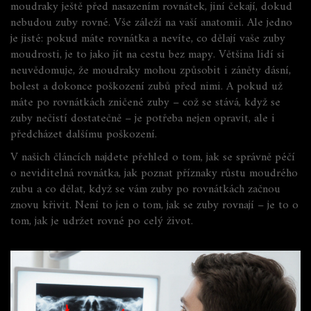
moudraky ještě před nasazením rovnátek, jiní čekají, dokud
nebudou zuby rovné. Vše záleží na vaší anatomii. Ale jedno
je jisté: pokud máte rovnátka a nevíte, co dělají vaše zuby
moudrosti, je to jako jít na cestu bez mapy. Většina lidí si
neuvědomuje, že moudraky mohou způsobit i záněty dásní,
bolest a dokonce poškození zubů před nimi. A pokud už
máte po rovnátkách zničené zuby – což se stává, když se
zuby nečistí dostatečně – je potřeba nejen opravit, ale i
předcházet dalšímu poškození.
V našich článcích najdete přehled o tom, jak se správně péčí
o neviditelná rovnátka, jak poznat příznaky růstu moudrého
zubu a co dělat, když se vám zuby po rovnátkách začnou
znovu křivit. Není to jen o tom, jak se zuby rovnají – je to o
tom, jak je udržet rovné po celý život.