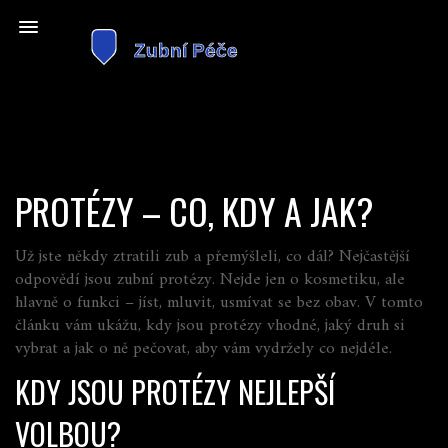
PROTÉZY – CO, KDY A JAK?
Už jste někdy ztratili zub a přemýšleli, co dál? Nejčastější
odpovědí jsou zubní protézy. Nejde jen o kosmetiku, ale
hlavně o funkci – jíst, mluvit, usmívat se bez obav. V tomto
článku vám ukážu, kdy jsou protézy vhodné, jaký druh si
vybrat a jak o ně pečovat, aby vám vydržely co nejdéle.
KDY JSOU PROTÉZY NEJLEPŠÍ
VOLBOU?