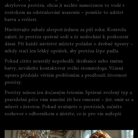
akrylovou protézu, občas ji nechte namočenou ve vodě s
roztokem na odstraňování usazenin – pomůže to udržet
barvu a svěžest.
Navštěvujte zubaře alespoň jednou za půl roku. Kontrola
zajistí, že protéza správně sedí a že nedochází k poškození
dásní. Při každé návštěvě můžete požádat o drobné úpravy –
někdy stačí jen lehký oprášek, aby protéza lépe padla.
Pokud cítíte neustálý nepohodlí, škrábance nebo změnu
barvy, neváhejte kontaktovat svého stomatologa. Včasná
oprava předejde větším problémům a prodlouží životnost
protézy.
Protézy nejsou jen dočasným řešením. Správně zvolený typ a
pravidelná péče vám umožní žít bez omezení – jíst, smát se a
mluvit s jistotou. Pokud uvažujete o protézách, začněte
rozhovor s odborníkem a zjistěte, co je pro vás nejlepší.