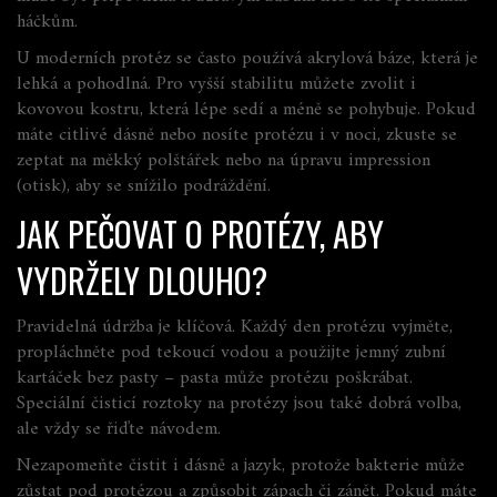
háčkům.
U moderních protéz se často používá akrylová báze, která je
lehká a pohodlná. Pro vyšší stabilitu můžete zvolit i
kovovou kostru, která lépe sedí a méně se pohybuje. Pokud
máte citlivé dásně nebo nosíte protézu i v noci, zkuste se
zeptat na měkký polštářek nebo na úpravu impression
(otisk), aby se snížilo podráždění.
JAK PEČOVAT O PROTÉZY, ABY
VYDRŽELY DLOUHO?
Pravidelná údržba je klíčová. Každý den protézu vyjměte,
propláchněte pod tekoucí vodou a použijte jemný zubní
kartáček bez pasty – pasta může protézu poškrábat.
Speciální čisticí roztoky na protézy jsou také dobrá volba,
ale vždy se řiďte návodem.
Nezapomeňte čistit i dásně a jazyk, protože bakterie může
zůstat pod protézou a způsobit zápach či zánět. Pokud máte