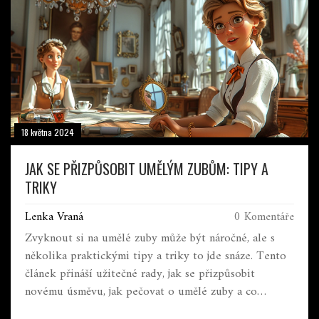
18 května 2024
JAK SE PŘIZPŮSOBIT UMĚLÝM ZUBŮM: TIPY A
TRIKY
Lenka Vraná
0 Komentáře
Zvyknout si na umělé zuby může být náročné, ale s
několika praktickými tipy a triky to jde snáze. Tento
článek přináší užitečné rady, jak se přizpůsobit
novému úsměvu, jak pečovat o umělé zuby a co
očekávat v prvních dnech a týdnech. Přečtěte si o