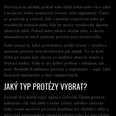
Protézy jsou ideální, pokud vám chybí jeden nebo více zubů
a nechcete (nebo nemůžete) rovnou řešit implantáty. Často
se používají u seniorů, lidí s menším rozpočtem nebo po
rozsáhlých ztrátách zubů, kdy by mosty vyžadovaly úpravu
zdravých zubů. Pokud máte zdravé okolní zuby a chcete
minimalizovat jejich zatížení, protézy jsou šetrná volba.
Další situací je, když potřebujete rychlé řešení – výroba a
nasazení protézy trvá obvykle jen pár týdnů. To se hodí
třeba po úrazu, kdy chcete co nejdříve obnovit úsměv a
žvýkací funkci. Vždy je ale dobré probrat s zubařem, zda
není vhodnější kombinace protézy a implantátů – např. částí
fixačních implantátů a částí vyjímatelných.
JAKÝ TYP PROTÉZY VYBRAT?
Existují dva hlavní typy: úplná a částečná. Úplná protéza
nahrazuje celý řád zubů v jedné čelisti, zatímco částečná
(také zvaná mostová protéza) doplňuje jen chybějící zuby a
může být připevněna k zdravým zubům nebo ke speciálním