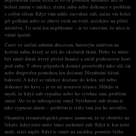
neprodlená zubní léčba
, je to ta poslední možnost, než se
bolest změní v infekci, ztrátu zubu nebo dokonce v problém
s celým tělem.
Když vám náhle zacvakne zub, začne vás bolet
při polkání nebo se objeví otok na tváři, nečekáte na příští
návštěvu. To není jen nepříjemné – je to varování, že něco je
vážně špatně.
Často to začíná
zubním abscesem
,
hnisavým zánětem na
kořeni zubu, který se šíří do okolních tkání
. Nebo to může
být
zánět dásní
,
který přešel hranici a začal poškozovat kost
pod zuby
. V obou případech domácí prostředky jako sůl, čaj
nebo ibuprofen pomohou jen dočasně. Nezabrání šíření
bakterií. A když se infekce dostane do krku, uší nebo
dokonce do krve – je to už nouzová situace. Někdo si
myslí, že když zub vypadne nebo ho vytrhne sám, problém
zmizí. Ale to je nebezpečný omyl.
Vytrhnout zub
doma je
jako vypnout alarm – problém je stále tam, jen ho nevidíte.
Okamžitá stomatologická pomoc znamená, že se obrátíte na
lékaře, když ještě máte šanci zachránit zub. Když je kaz ještě
malý, stačí náplň. Když je zánět na začátku, pomůže léčba