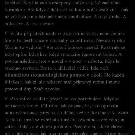
kanálků. Když je zub rozštěpený, může se ještě zachránit
korunkou. Ale když čekáte, až to bude bolět ještě víc – pak
už zůstává jen odstranění nebo implantace. A to je drahé. A
bolestivé. A trvá měsíce.
V těchto případech nejde o to, jestli máte čas nebo peníze.
Jde o to, jestli chcete mít zuby za půl roku. Někdo si říká:
"Zatím to vydržím." Ale zubní infekce nečeká. Rozšiřuje se,
když spíte, když jíte, když se snažíte ignorovat bolest. A
potom najednou jste v nouzi – v noci, v sobotu, když je
všechno zavřené. Proto je důležité vědět, kde najít
okamžitou stomatologickou pomoc
v okolí. Ne každá
klinika ji nabízí, ale některé mají příjmový režim i mimo
pracovní dny. Stačí zavolat.
V této sbírce najdete přesně to, co potřebujete, když se
ocitnete v nouzi. Od toho, jak poznat, že je to opravdu
nouzová situace, přes to, co dělat, než se dostanete k lékaři,
až po to, proč se vyhýbat domácím řešením, která vám jen
zatím ulehčí, ale zhorší problém. Přečtěte si, jak se chovat
při náhlé bolesti, jak rozpoznat příznaky zánětu, které byste