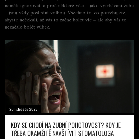
neměli ignorovat, a proč některé věci – jako vytrhávání zubu
– jsou vždy poslední volbou. Všechno to, co potřebujete,
abyste nečekali, až vás to začne bolět víc – ale aby vás to
nezačalo bolět vůbec.
20 listopadu 2025
KDY SE CHODÍ NA ZUBNÍ POHOTOVOST? KDY JE
TŘEBA OKAMŽITĚ NAVŠTÍVIT STOMATOLOGA