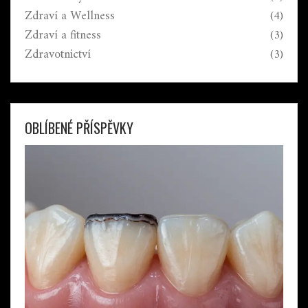
Zdraví a Wellness
(4)
Zdraví a fitness
(3)
Zdravotnictví
(3)
OBLÍBENÉ PŘÍSPĚVKY