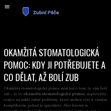
OKAMŽITÁ STOMATOLOGICKÁ
POMOC: KDY JI POTŘEBUJETE A
CO DĚLAT, AŽ BOLÍ ZUB
Okamžitá stomatologická pomoc není jen o tom, že vám bolí
zub – je to
okamžitá stomatologická pomoc
,
nepřetržitá
reakce na náhlé zubní problémy, které mohou vést k vážným
komplikacím, pokud je ignorujete
. Also known as