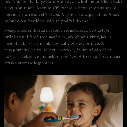
lékaři až tehdy, když bolí. Ale když už bolí, je pozdě. Dětské
zuby jsou tenké, kazy se šíří rychle, a když se dostanou k
nervu, je potřeba větší léčba. A dítě si to zapamatuje. A pak
se bude bát každého, kdo se podívá do úst.
Nezapomeňte: každá návštěva stomatologa pro děti je
příležitost. Příležitost naučit se, jak chránit zuby, jak se
nebojít, jak jíst a pít tak, aby zuby zůstaly zdravé. A
nezapomeňte na to, že děti nečekají, že jim někdo něco
udělá — čekají, že jim někdo pomůže. A to je to, co správná
dětská stomatologie dělá.