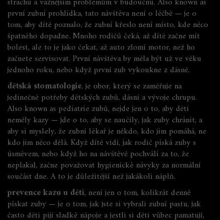
strachu a vážnějším problémům v budoucnu
. Also known as
první zubní prohlídka
, tato návštěva není o léčbě — je o
tom, aby dítě poznalo, že zubní křeslo není místo, kde něco
špatného dopadne.
Mnoho rodičů čeká, až dítě začne mít
bolest, ale to je jako čekat, až auto zlomí motor, než ho
začnete servisovat. První návštěva by měla být už ve věku
jednoho roku, nebo když první zub vykoukne z dásně.
dětská stomatologie
,
je obor, který se zaměřuje na
jedinečné potřeby dětských zubů, dásní a vývoje chrupu
.
Also known as
pediatrie zubů
, nejde jen o to, aby děti
neměly kazy — jde o to, aby se naučily, jak zuby chránit, a
aby si myslely, že zubní lékař je někdo, kdo jim pomáhá, ne
kdo jim něco dělá.
Když dítě vidí, jak rodič píská zuby s
úsměvem, nebo když ho na návštěvě pochválí za to, že
neplakal, začne považovat hygienické návyky za normální
součást dne. A to je důležitější než jakákoli náplň.
prevence kazu u dětí
,
není jen o tom, kolikrát denně
pískat zuby — je o tom, jak jste si vybrali zubní pastu, jak
často děti pijí sladké nápoje a jestli si děti vůbec pamatují,