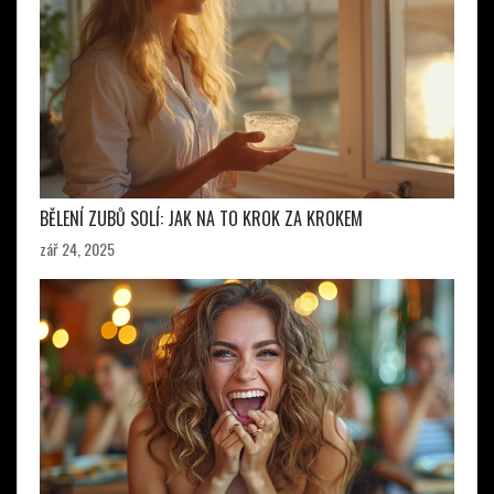
BĚLENÍ ZUBŮ SOLÍ: JAK NA TO KROK ZA KROKEM
zář 24, 2025