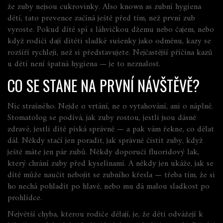
že zuby nejsou cukrovinky
. Also known as
zubní hygiena
dětí
, tato prevence začíná ještě před tím, než první zub
vyroste.
Pokud dítě spí s láhvičkou džemu nebo čajem, nebo
když rodiči dají dítěti sladké sušenky jako odměnu, kazy se
rozšíří rychleji, než si představujete. Nejčastější příčina kazů
u dětí není špatná hygiena — je to neznalost.
CO SE STANE NA PRVNÍ NÁVŠTĚVĚ?
Nic strašného. Nejde o vrtání, ne o vytahování, ani o náplně.
Stomatolog se podívá, jak zuby rostou, jestli jsou dásně
zdravé, jestli dítě píská správně — a pak vám řekne, co dělat
dál. Někdy stačí jen poradit, jak správně čistit zuby, když
ještě máte jen pár zubů. Někdy doporučí fluoridový lak,
který chrání zuby před kyselinami. A někdy jen ukáže, jak se
dítě může naučit nebojit se zubního křesla — třeba tím, že si
ho nechá pohladit po hlavě, nebo mu dá malou sladkost po
prohlídce.
Největší chyba, kterou rodiče dělají, je, že děti odvážejí k