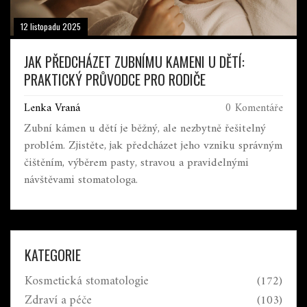
12 listopadu 2025
JAK PŘEDCHÁZET ZUBNÍMU KAMENI U DĚTÍ:
PRAKTICKÝ PRŮVODCE PRO RODIČE
Lenka Vraná
0 Komentáře
Zubní kámen u dětí je běžný, ale nezbytně řešitelný
problém. Zjistěte, jak předcházet jeho vzniku správným
čištěním, výběrem pasty, stravou a pravidelnými
návštěvami stomatologa.
KATEGORIE
Kosmetická stomatologie
(172)
Zdraví a péče
(103)