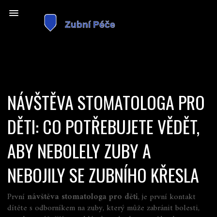
NÁVŠTĚVA STOMATOLOGA PRO
DĚTI: CO POTŘEBUJETE VĚDĚT,
ABY NEBOLELY ZUBY A
NEBOJILY SE ZUBNÍHO KŘESLA
První
návštěva stomatologa pro děti
,
je první kontakt
dítěte s odborníkem na zuby, který může zabránit bolesti,