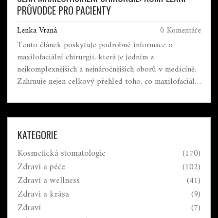
PRŮVODCE PRO PACIENTY
Lenka Vraná
0 Komentáře
Tento článek poskytuje podrobné informace o
maxilofaciální chirurgii, která je jedním z
nejkomplexnějších a nejnáročnějších oborů v medicíně.
Zahrnuje nejen celkový přehled toho, co maxilofaciální
chirurgie obnáší, ale také detailní rozbory nákladů,
úhrad a možností pokrytí těchto nákladů. Text je
bohatě doplněn o specifická data, citace z odborných
zdrojů a tipy, jak nakládat s finančními aspekty léčby,
KATEGORIE
což činí z něj cenný zdroj informací pro pacienty
Kosmetická stomatologie
(170)
zvažující takovýto zákrok.
Zdraví a péče
(102)
Zdraví a wellness
(41)
Zdraví a krása
(9)
Zdraví
(7)