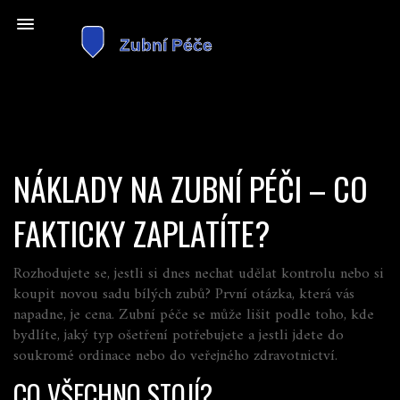
NÁKLADY NA ZUBNÍ PÉČI – CO
FAKTICKY ZAPLATÍTE?
Rozhodujete se, jestli si dnes nechat udělat kontrolu nebo si
koupit novou sadu bílých zubů? První otázka, která vás
napadne, je cena. Zubní péče se může lišit podle toho, kde
bydlíte, jaký typ ošetření potřebujete a jestli jdete do
soukromé ordinace nebo do veřejného zdravotnictví.
CO VŠECHNO STOJÍ?