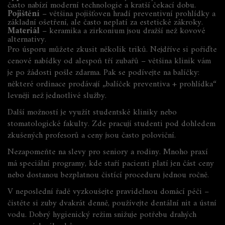
často nabízí moderní technologie a kratší čekací dobu.
Pojištění
– většina pojišťoven hradí preventivní prohlídky a
základní ošetření, ale často neplatí za estetické zákroky.
Materiál
– keramika a zirkonium jsou dražší než kovové
alternativy.
Pro úsporu můžete zkusit několik triků. Nejdříve si pořiďte
cenové nabídky od alespoň tří zubařů – většina klinik vám
je po žádosti pošle zdarma. Pak se podívejte na balíčky:
některé ordinace prodávají „balíček preventiva + prohlídka“
levněji než jednotlivé služby.
Další možností je využít studentské kliniky nebo
stomatologické fakulty. Zde pracují studenti pod dohledem
zkušených profesorů a ceny jsou často poloviční.
Nezapomeňte na slevy pro seniory a rodiny. Mnoho praxí
má speciální programy, kde staří pacienti platí jen část ceny
nebo dostanou bezplatnou čistící proceduru jednou ročně.
V neposlední řadě vyzkoušejte pravidelnou domácí péči –
čistěte si zuby dvakrát denně, používejte dentální nit a ústní
vodu. Dobrý hygienický režim snižuje potřebu drahých