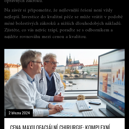
opravných zákroků.
Na závěr si připomeňte, že nejlevnější řešení není vždy
nejlepší. Investice do kvalitní péče se může vrátit v podobě
méně bolestivých zákroků a nižších dlouhodobých nákladů.
Zjistěte, co vás nejvíc trápí, poraďte se s odborníkem a
najděte rovnováhu mezi cenou a kvalitou.
2 března 2024
CENA MAXILOFACIÁLNÍ CHIRURGIE: KOMPLEXNÍ