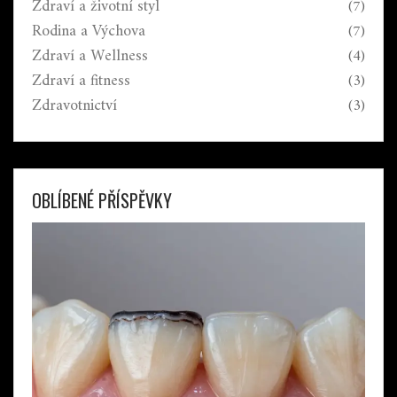
Zdraví a životní styl
(7)
Rodina a Výchova
(7)
Zdraví a Wellness
(4)
Zdraví a fitness
(3)
Zdravotnictví
(3)
OBLÍBENÉ PŘÍSPĚVKY