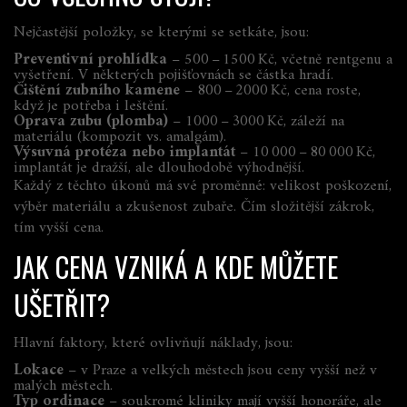
Nejčastější položky, se kterými se setkáte, jsou:
Preventivní prohlídka
– 500 – 1500 Kč, včetně rentgenu a
vyšetření. V některých pojišťovnách se částka hradí.
Čištění zubního kamene
– 800 – 2000 Kč, cena roste,
když je potřeba i leštění.
Oprava zubu (plomba)
– 1000 – 3000 Kč, záleží na
materiálu (kompozit vs. amalgám).
Výsuvná protéza nebo implantát
– 10 000 – 80 000 Kč,
implantát je dražší, ale dlouhodobě výhodnější.
Každý z těchto úkonů má své proměnné: velikost poškození,
výběr materiálu a zkušenost zubaře. Čím složitější zákrok,
tím vyšší cena.
JAK CENA VZNIKÁ A KDE MŮŽETE
UŠETŘIT?
Hlavní faktory, které ovlivňují náklady, jsou:
Lokace
– v Praze a velkých městech jsou ceny vyšší než v
malých městech.
Typ ordinace
– soukromé kliniky mají vyšší honoráře, ale