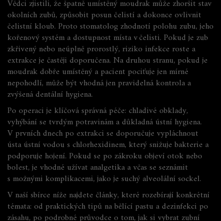
Vědci zjistili, že špatně umístěný moudrak může zhoršit stav
okolních zubů, způsobit posun čelistí a dokonce ovlivnit
čelistní kloub. Proto stomatolog zhodnotí polohu zubu, jeho
kořenový systém a dostupnost místa v čelisti. Pokud je zub
zkřivený nebo neúplně prorostlý, riziko infekce roste a
extrakce je častěji doporučena. Na druhou stranu, pokud je
moudrak dobře umístěný a pacient pociťuje jen mírné
nepohodlí, může být vhodná jen pravidelná kontrola a
zvýšená dentální hygiena.
Po operaci je klíčová správná péče: chladivé obklady,
vyhýbání se tvrdým potravinám a důkladná ústní hygiena.
V prvních dnech po extrakci se doporučuje vypláchnout
ústa ústní vodou s chlorhexidinem, který snižuje bakterie a
podporuje hojení. Pokud se po zákroku objeví otok nebo
bolest, je vhodné užívat analgetika a včas se seznámit
s možnými komplikacemi, jako je suchý alveolální sockel.
V naší sbírce níže najdete články, které rozebírají konkrétní
témata: od praktických tipů na
bělící pastu
a dezinfekci po
zásahu, po podrobné průvodce o tom, jak si vybrat zubní