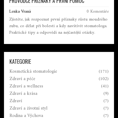
PRŮVODCE PŘÍZNAKY A PRVNÍ POMOC
Lenka Vraná
0 Komentáře
Zjistěte, jak rozpoznat první příznaky růstu moudrého
zubu, co dělat při bolesti a kdy navštívit stomatologa.
Praktické tipy a odpovědi na nejčastější otázky.
KATEGORIE
Kosmetická stomatologie
(171)
Zdraví a péče
(102)
Zdraví a wellness
(41)
Zdraví a krása
(9)
Zdraví
(7)
Zdraví a životní styl
(7)
Rodina a Výchova
(7)