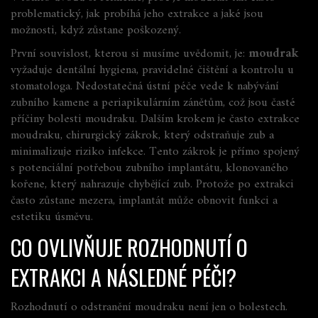
problematický, jak probíhá jeho extrakce a jaké jsou
možnosti, když zůstane poškozený.
První souvislost, kterou si musíme uvědomit, je:
moudrak
vyžaduje
dentální hygiena
,
pravidelné čištění a kontrolu u
stomatologa
. Nedostatečná ústní péče vede k nabývání
zubního kamene a periapikulárním zánětům, což jsou časté
příčiny bolesti moudraku. Dalším krokem je často
extrakce
moudraku
,
chirurgický zákrok, který odstraňuje zub a
minimalizuje riziko infekce
. Tento zákrok je přímo spojený
s potenciální potřebou
zubního implantátu
,
klonovaného
kořene, který nahrazuje chybějící zub
. Protože po extrakci
často zůstane mezera, implantát může obnovit funkci a
estetiku úsměvu.
CO OVLIVŇUJE ROZHODNUTÍ O
EXTRAKCI A NÁSLEDNÉ PÉČI?
Rozhodnutí o odstranění moudraku není jen o bolestech.