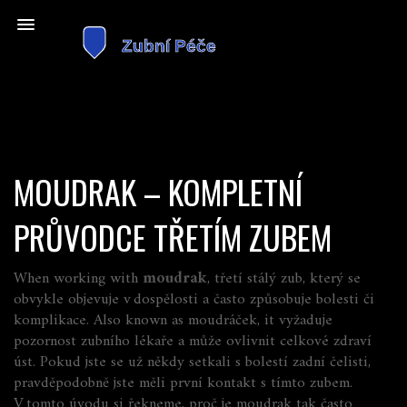
MOUDRAK – KOMPLETNÍ
PRŮVODCE TŘETÍM ZUBEM
When working with
moudrak
,
třetí stálý zub, který se
obvykle objevuje v dospělosti a často způsobuje bolesti či
komplikace
. Also known as
moudráček
, it
vyžaduje
pozornost zubního lékaře a může ovlivnit celkové zdraví
úst
.
Pokud jste se už někdy setkali s bolestí zadní čelisti,
pravděpodobně jste měli první kontakt s tímto zubem.
V tomto úvodu si řekneme, proč je moudrak tak často