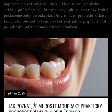
implantát po extrakci moudraku. Najdete zde i příběhy
„před a po“ s fazetami, které ukazují, jak lze esteticky řešit i
poškozené zuby po zákroku. Díky tomuto přehledu získáte
kompletní obrázek o tom, co očekávat, jak se připravit a jak
po zákroku udržet úsměv zdravý a funkční.
24 října 2025
JAK POZNAT, ŽE MI ROSTE MOUDRAK? PRAKTICKÝ