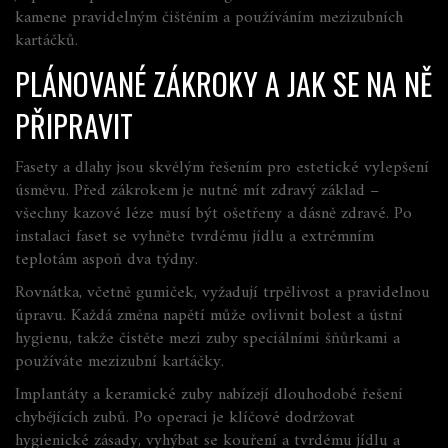
kamene pravidelným čištěním a používáním mezizubních
kartáčků.
PLÁNOVANÉ ZÁKROKY A JAK SE NA NĚ
PŘIPRAVIT
Fasety a dlahy jsou skvělým řešením pro estetické vylepšení
úsměvu. Před zákrokem je nutné mít zdravý základ –
všechny kazové léze musí být ošetřeny a dásně zdravé. Po
instalaci faset se vyhněte tvrdému jídlu a extrémním
teplotám aspoň dva týdny.
Rovnátka, včetně gumiček, vyžadují trpělivost a pravidelnou
úpravu. Každá změna napětí může ovlivnit bolest a ústní
hygienu, takže čistěte mezi zuby speciálními šňůrkami a
používáte mezizubní kartáčky.
Implantáty a keramické zuby nabízejí dlouhodobé řešení
chybějících zubů. Po operaci je klíčové dodržovat
hygienické zásady, vyhýbat se kouření a tvrdému jídlu a