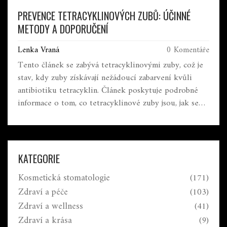
PREVENCE TETRACYKLINOVÝCH ZUBŮ: ÚČINNÉ
METODY A DOPORUČENÍ
Lenka Vraná
0 Komentáře
Tento článek se zabývá tetracyklinovými zuby, což je
stav, kdy zuby získávají nežádoucí zabarvení kvůli
antibiotiku tetracyklin. Článek poskytuje podrobné
informace o tom, co tetracyklinové zuby jsou, jak se
jim dá předcházet a jaké jsou možnosti jejich léčby.
Zahrnuje také praktické tipy, jak pečovat o ústní
hygienu a jak chránit vaše zuby před nepříznivými
účinky určitých léků.
KATEGORIE
Kosmetická stomatologie
(171)
Zdraví a péče
(103)
Zdraví a wellness
(41)
Zdraví a krása
(9)