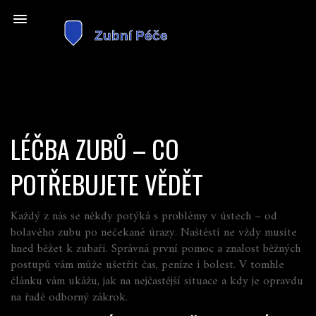
LÉČBA ZUBŮ – CO
POTŘEBUJETE VĚDĚT
Každý z nás se někdy potýká s problémy v ústech – od
bolavého zubu po nečekané úrazy. Naštěstí ne vždy musíte
hned běžet k zubaři. Správná první pomoc a znalost běžných
postupů vám může ušetřit čas, peníze i bolest. V tomhle
článku vám ukážu, jak na nejčastější situace a kdy je opravdu
na řadě odborný zákrok.