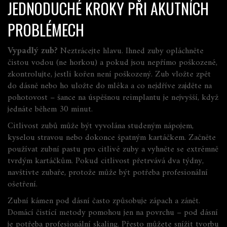
JEDNODUCHÉ KROKY PŘI AKUTNÍCH
PROBLÉMECH
Vypadlý zub?
Neztrácejte hlavu. Ihned zuby opláchněte
čistou vodou (ne horkou) a pokud jsou nepřímo poškozené,
zkontrolujte, jestli kořen není poškozený. Zub vložte zpět
do dásně nebo ho uložte do mléka a co nejdříve zajděte na
pohotovost – šance na úspěšnou reimplantu je nejvyšší, když
jednáte během 30 minut.
Citlivost zubů může být vyvolána studeným nápojem,
kyselou stravou nebo dokonce špatným kartáčkem. Začněte
používat zubní pastu pro citlivé zuby a vyhněte se extrémně
tvrdým kartáčkům. Pokud citlivost přetrvává dva týdny,
navštivte zubaře, protože může být potřeba profesionální
ošetření.
Zubní kámen pod dásní často způsobuje zápach a zánět.
Domácí čistící metody pomohou jen na povrchu – pod dásní
je potřeba profesionální skaling. Přesto můžete snížit tvorbu