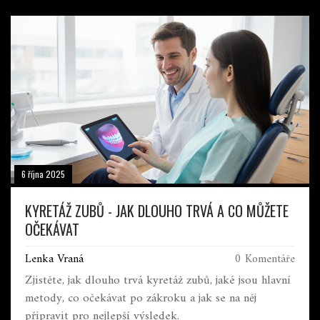
6 října 2025
KYRETÁŽ ZUBŮ - JAK DLOUHO TRVÁ A CO MŮŽETE
OČEKÁVAT
Lenka Vraná
0 Komentáře
Zjistěte, jak dlouho trvá kyretáž zubů, jaké jsou hlavní
metody, co očekávat po zákroku a jak se na něj
připravit pro nejlepší výsledek.