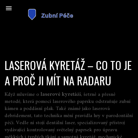
LASEROVÁ KYRETÁŽ – CO TO JE
A PROČ JI MÍT NA RADARU
Když mluvíme o
laserové kyretáži
,
šetrné a přesné
metodě, která pomocí laserového paprsku odstraňuje zubní
kámen a poddásní plak
. Také známé jako
laserová
debridement
, tato technika mění pravidla hry v parodontální
péči. Vedle ní stojí
dentální laser
,
specializovaný přístroj
vydávající kontrolovaný světelný paprsek pro úpravu
měkkých i tvrdých tkání
a samotná
kyretáž
,
mechanické