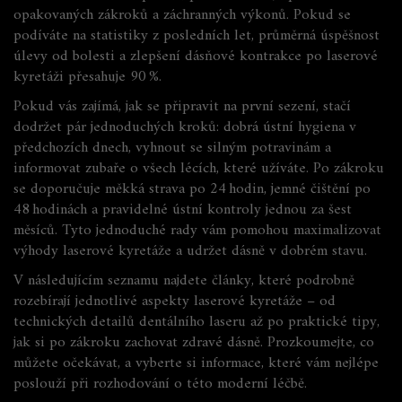
opakovaných zákroků a záchranných výkonů. Pokud se
podíváte na statistiky z posledních let, průměrná úspěšnost
úlevy od bolesti a zlepšení dásňové kontrakce po laserové
kyretáži přesahuje 90 %.
Pokud vás zajímá, jak se připravit na první sezení, stačí
dodržet pár jednoduchých kroků: dobrá ústní hygiena v
předchozích dnech, vyhnout se silným potravinám a
informovat zubaře o všech lécích, které užíváte. Po zákroku
se doporučuje měkká strava po 24 hodin, jemné čištění po
48 hodinách a pravidelné ústní kontroly jednou za šest
měsíců. Tyto jednoduché rady vám pomohou maximalizovat
výhody laserové kyretáže a udržet dásně v dobrém stavu.
V následujícím seznamu najdete články, které podrobně
rozebírají jednotlivé aspekty laserové kyretáže – od
technických detailů dentálního laseru až po praktické tipy,
jak si po zákroku zachovat zdravé dásně. Prozkoumejte, co
můžete očekávat, a vyberte si informace, které vám nejlépe
poslouží při rozhodování o této moderní léčbě.