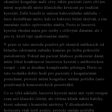
okamžitě koaguluje malé cévy, takže pacienti často cítí jen
mírný nepohodlí místo klasického krvácení po tradiční
kyretáži. Další benefit je snížení bakteriálního nákladu –
laser dezinfikuje místo, kde se bakterie běžně skrývají, a tím
zmenšuje riziko opětovného zánětu. Proto je laserová
kyretáž vhodná nejen pro osoby s citlivými dásněmi, ale i
pro ty, kteří trpí opakovanými záněty.
V praxi se tato metoda používá při různých indikacích: od
běžného odstranění zubního kamene po léčbu pokročilé
parodontózy. Pokud má pacient hluboce poškozené dásně,
může lékař kombinovat laserovou kyretáž s antibiotickou
terapií – tak se dosáhne komplexního přístupu. Navíc se
tato technika dobře hodí pro pacienty s koagulačními
poruchami, protože mírná koagulace snižuje potřebu často
používaných hemostatických prostředků.
Co se týká nákladů, laserová kyretáž může mít vyšší vstupní
cenu než klasické čištění, ale většina klinik nabízí balíčky,
které zahrnují i kontrolní návštěvy. V dlouhodobém
horizontu však šetří peníze, protože snižuje potřebu