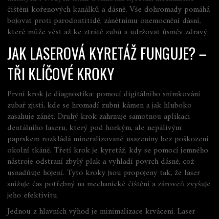
čištění kořenových kanálků a dásně
. Vše dohromady pomáhá
bojovat proti
parodontitidě
,
zánětnímu onemocnění dásní,
které může vést až ke ztrátě zubů
a udržovat úsměv zdravý.
JAK LASEROVÁ KYRETÁŽ FUNGUJE? –
TŘI KLÍČOVÉ KROKY
První krok je diagnostika: pomocí digitálního snímkování
zubař zjistí, kde se hromadí zubní kámen a jak hluboko
zasahuje zánět. Druhý krok zahrnuje samotnou aplikaci
dentálního laseru, který pod horkým, ale nepálivým
paprskem rozkládá mineralizované usazeniny bez poškození
okolní tkáně. Třetí krok je kyretáž, kdy se pomocí jemného
nástroje odstraní zbylý plak a vyhladí povrch dásně, což
usnadňuje hojení. Tyto kroky jsou propojeny tak, že laser
snižuje čas potřebný na mechanické čištění a zároveň zvyšuje
jeho efektivitu.
Jednou z hlavních výhod je minimalizace krvácení. Laser