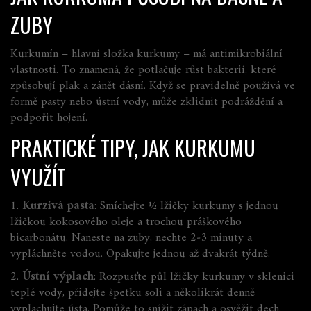
ZUBY
Kurkumín – hlavní složka kurkumy – má antimikrobiální
vlastnosti. To znamená, že potlačuje růst bakterií, které
způsobují plak a zánět dásní. Když se pravidelně používá ve
formě pasty nebo ústní vody, může zklidnit podráždění a
podpořit hojení.
PRAKTICKÉ TIPY, JAK KURKUMU
VYUŽÍT
1.
Kurzivá pasta
: Smíchejte ½ lžičky kurkumy s jednou
lžičkou kokosového oleje a trochou práškového
bicarbonátu. Naneste na zuby, nechte 2‑3 minuty a
vypláchněte vodou. Opakujte jednou až dvakrát týdně.
2.
Ústní výplach
: Rozpusťte půl lžičky kurkumy v sklenici
teplé vody, přidejte špetku soli a několikrát denně
vyplachujte ústa. Pomůže to snížit zápach a osvěžit dech.