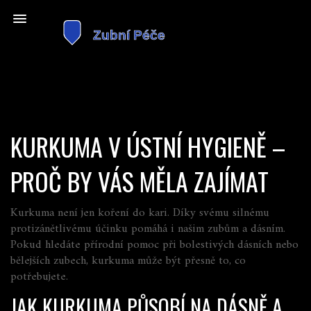
KURKUMA V ÚSTNÍ HYGIENĚ –
PROČ BY VÁS MĚLA ZAJÍMAT
Kurkuma není jen koření do kari. Díky svému silnému
protizánětlivému účinku pomáhá i našim zubům a dásním.
Pokud hledáte přírodní pomoc při bolestivých dásních nebo
bělejších zubech, kurkuma může být přesně to, co
potřebujete.
JAK KURKUMA PŮSOBÍ NA DÁSNĚ A