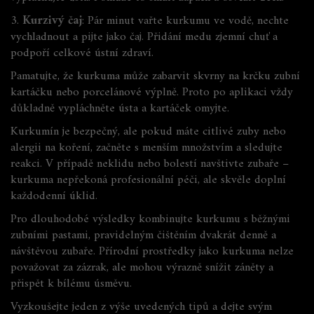
3.
Kurzivý čaj
: Pár minut vařte kurkumu ve vodě, nechte
vychladnout a pijte jako čaj. Přidání medu zjemní chuť a
podpoří celkové ústní zdraví.
Pamatujte, že kurkuma může zabarvit skvrny na krčku zubní
kartáčku nebo porcelánové výplně. Proto po aplikaci vždy
důkladně vypláchněte ústa a kartáček omyjte.
Kurkumín je bezpečný, ale pokud máte citlivé zuby nebo
alergii na koření, začněte s menším množstvím a sledujte
reakci. V případě neklidu nebo bolestí navštivte zubaře –
kurkuma nepřekoná profesionální péči, ale skvěle doplní
každodenní úklid.
Pro dlouhodobé výsledky kombinujte kurkumu s běžnými
zubními pastami, pravidelným čištěním dvakrát denně a
návštěvou zubaře. Přírodní prostředky jako kurkuma nelze
považovat za zázrak, ale mohou výrazně snížit záněty a
přispět k bílému úsměvu.
Vyzkoušejte jeden z výše uvedených tipů a dejte svým