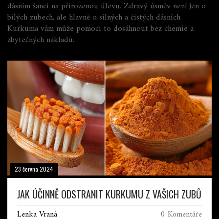
dásním šanci na přirozenou úlevu. Zdravý úsměv není jen o
bílých zubech, ale hlavně o silných a čistých dásních.
Kurkuma vám může pomoci to dosáhnout bez chemie a
zbytečných nákladů.
23 června 2024
JAK ÚČINNĚ ODSTRANIT KURKUMU Z VAŠICH ZUBŮ
Lenka Vraná
0 Komentáře