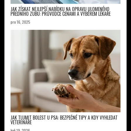
JAK ZÍSKAT NEJLEPŠÍ NABÍDKU NA OPRAVU ULOMENÉHO
PŘEDNÍHO ZUBU: PRŮVODCE CENAMI A VÝBĚREM LÉKAŘE
pro 16, 2025
JAK TLUMIT BOLEST U PSA: BEZPEČNÉ TIPY A KDY VYHLEDAT
VETERINÁŘE
kvě 19, 2026