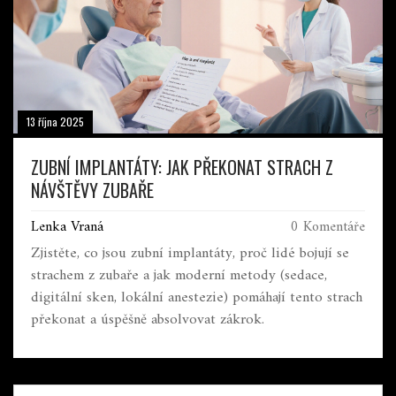
13 října 2025
ZUBNÍ IMPLANTÁTY: JAK PŘEKONAT STRACH Z
NÁVŠTĚVY ZUBAŘE
Lenka Vraná
0 Komentáře
Zjistěte, co jsou zubní implantáty, proč lidé bojují se
strachem z zubaře a jak moderní metody (sedace,
digitální sken, lokální anestezie) pomáhají tento strach
překonat a úspěšně absolvovat zákrok.