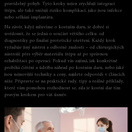
pravidelný pohyb. Tyto kroky nejen zrychlují integraci
štěpu, ale také snižují riziko komplikací, jako jsou infekce
nebo selhání implantátu.
Na závěr, když mluvíme o kostním daru, je dobré si
uvědomit, že se jedná o součást většího celku: od
diagnostiky po finální protetické ošetření. Každý krok
vyžaduje jiný nástroj a odborné znalosti – od chirurgických
nástrojů přes výběr materiálu štěpu až po správnou
rehabilitaci po operaci. Pokud vás zajímá, jak konkrétně
probíhá čištění a údržba náhrad po kostním daru, nebo jaké
jsou nejnovější techniky a ceny, najdete odpovědi v článcích
níže. Připravte se na praktické rady, tipy a reálné příklady,
které vám pomohou rozhodnout se, zda je kostní dar tím
pravým krokem pro váš úsměv.