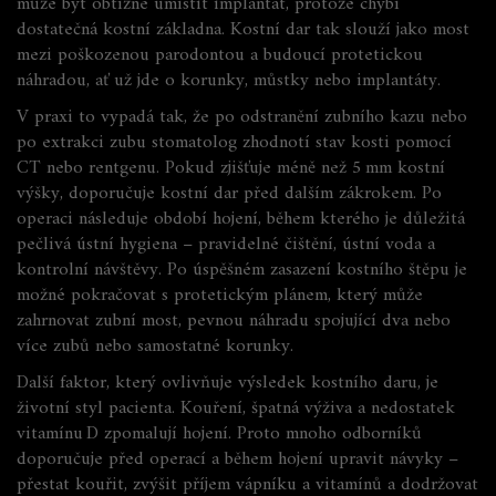
může být obtížné umístit implantát, protože chybí
dostatečná kostní základna. Kostní dar tak slouží jako most
mezi poškozenou parodontou a budoucí protetickou
náhradou, ať už jde o korunky, můstky nebo implantáty.
V praxi to vypadá tak, že po odstranění zubního kazu nebo
po extrakci zubu stomatolog zhodnotí stav kosti pomocí
CT nebo rentgenu. Pokud zjišťuje méně než 5 mm kostní
výšky, doporučuje kostní dar před dalším zákrokem. Po
operaci následuje období hojení, během kterého je důležitá
pečlivá ústní hygiena – pravidelné čištění, ústní voda a
kontrolní návštěvy. Po úspěšném zasazení kostního štěpu je
možné pokračovat s protetickým plánem, který může
zahrnovat
zubní most
,
pevnou náhradu spojující dva nebo
více zubů
nebo samostatné korunky.
Další faktor, který ovlivňuje výsledek kostního daru, je
životní styl pacienta. Kouření, špatná výživa a nedostatek
vitamínu D zpomalují hojení. Proto mnoho odborníků
doporučuje před operací a během hojení upravit návyky –
přestat kouřit, zvýšit příjem vápníku a vitamínů a dodržovat