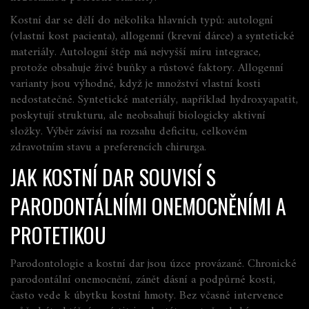
Kostní dar se dělí do několika hlavních typů: autologní
(vlastní kost pacienta), allogenní (krevní dárce) a syntetické
materiály. Autologní štěp má nejvyšší míru integrace,
protože obsahuje živé buňky a růstové faktory. Allogenní
varianty jsou výhodné, když je množství vlastní kosti
nedostatečné. Syntetické materiály, například hydroxyapatit,
poskytují strukturu, ale neobsahují biologicky aktivní
složky. Výběr závisí na rozsahu deficitu, celkovém
zdravotním stavu a preferencích chirurga.
JAK KOSTNÍ DAR SOUVISÍ S
PARODONTÁLNÍMI ONEMOCNĚNÍMI A
PROTETIKOU
Parodontologie a kostní dar jsou úzce provázané. Chronické
parodontální onemocnění
,
zánět dásní a podpůrné kosti,
často vede k úbytku kostní hmoty. Bez včasné intervence