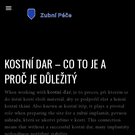
KOSTNÍ DAR – CO TO JE A
PROČ JE DŮLEŽITÝ
When working with
kostní dar
,
je to proces, při kterém se
do ústní kosti vloží materiál, aby se podpořil růst a hojení
kostní tkáně
. Also known as
kostní štěp
, it plays a pivotal
role when preparing the site for a
zubní implantát
,
pevnou
náhradu, která se ukotví přímo v kosti
. This connection
means that without a successful kostní dar, many implantáty
nedosáhnou potřebné stability.