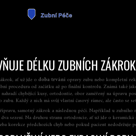
IVŇUJE DÉLKU ZUBNÍCH ZÁKRO
ákrok, ať už jde o
doba trvání
opravy zubu nebo kompletní rek
bní procedura od začátku až po finální kontrolu
. Známá také ja
 nahradí chybějící kusy
,
ortodontie
,
obor zaměřený na úpravu post
ho zubu
. Každý z nich má svůj vlastní časový rámec, ale často se s
přípravu, samotný zákrok a následnou péči
. Například u zubního 
ž dva sezení. Na druhou stranu ortodoncie, ať už jde o keramická
řeba korekce předchozích chyb nebo pokud pacient nedodržuje p