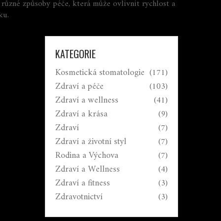
různé způsoby péče, která může ovlivnit rychlost a
ku.
KATEGORIE
Kosmetická stomatologie
(171)
Zdraví a péče
(103)
Zdraví a wellness
(41)
Zdraví a krása
(9)
Zdraví
(7)
Zdraví a životní styl
(7)
Rodina a Výchova
(7)
Zdraví a Wellness
(4)
Zdraví a fitness
(3)
Zdravotnictví
(3)