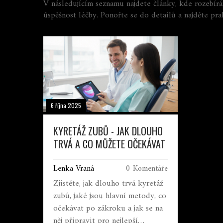
V následujícím seznamu najdete články, kde rozebír
úspěšnost léčby. Ponořte se do detailů a najděte pra
6 října 2025
KYRETÁŽ ZUBŮ - JAK DLOUHO
TRVÁ A CO MŮŽETE OČEKÁVAT
Lenka Vraná
0 Komentáře
Zjistěte, jak dlouho trvá kyretáž
zubů, jaké jsou hlavní metody, co
očekávat po zákroku a jak se na
něj připravit pro nejlepší