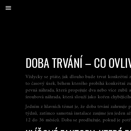
DOBA TRVÁNÍ – CO OVL
Vždycky se ptáte, jak dlouho bude trvat konkrétní z
to časový úsek, během kterého probíhá konkrétní zu
pevná náhrada, která propojuje dva nebo více zubů a
šroubová náhrada, která slouží jako kořen chybějící
Jedním z hlavních témat je, že
doba trvání zahrnuje 
týdnů, zatímco samotná instalace zaujme jen jeden a
12 do 36 měsíců. Doba se prodlužuje, pokud je pot