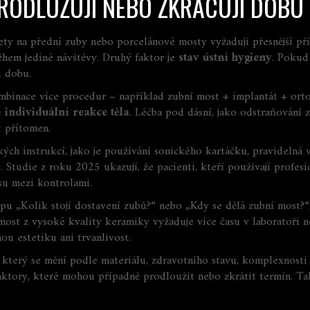
PRODLUŽUJÍ NEBO ZKRACUJÍ DOBU
zety na přední zuby nebo porcelánové mosty vyžadují přesnější př
hem jediné návštěvy. Druhý faktor je
stav ústní hygieny
. Pokud
u dobu.
mbinace více procedur – například zubní most + implantát + orto
e
individuální reakce těla
. Léčba pod dásní, jako odstraňování
t přítomen.
ých instrukcí, jako je používání sonického kartáčku, pravidelná
 Studie z roku 2025 ukazují, že pacienti, kteří používají profesio
su mezi kontrolami.
pu „Kolik stojí dostavení zubů?“ nebo „Kdy se dělá zubní most?“
most z vysoké kvality keramiky vyžaduje více času v laboratoři 
ou estetiku ani trvanlivost.
 který se mění podle materiálu, zdravotního stavu, komplexnosti
aktory, které mohou případně prodloužit nebo zkrátit termín. Ta