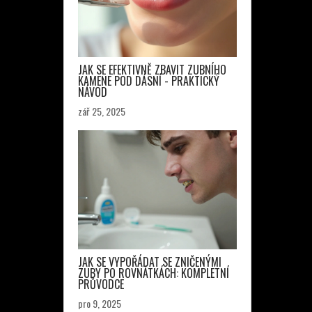
JAK SE EFEKTIVNĚ ZBAVIT ZUBNÍHO
KAMENE POD DÁSNÍ - PRAKTICKÝ
NÁVOD
zář 25, 2025
JAK SE VYPOŘÁDAT SE ZNIČENÝMI
ZUBY PO ROVNÁTKÁCH: KOMPLETNÍ
PRŮVODCE
pro 9, 2025