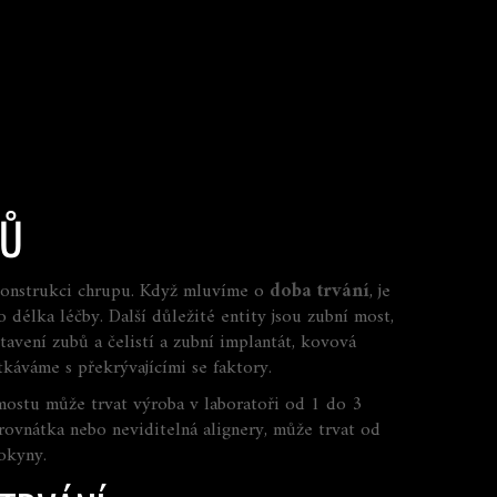
KŮ
onstrukci chrupu. Když mluvíme o
doba trvání
,
je
ko
délka léčby
. Další důležité entity jsou
zubní most
,
avení zubů a čelistí
a
zubní implantát
,
kovová
etkáváme s překrývajícími se faktory.
mostu může trvat výroba v laboratoři od 1 do 3
 rovnátka nebo neviditelná alignery, může trvat od
okyny.