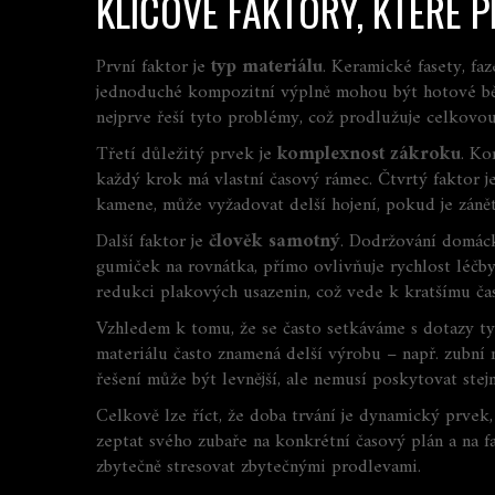
KLÍČOVÉ FAKTORY, KTERÉ 
První faktor je
typ materiálu
. Keramické fasety, fa
jednoduché kompozitní výplně mohou být hotové bě
nejprve řeší tyto problémy, což prodlužuje celkovo
Třetí důležitý prvek je
komplexnost zákroku
. Ko
každý krok má vlastní časový rámec. Čtvrtý faktor j
kamene, může vyžadovat delší hojení, pokud je záně
Další faktor je
člověk samotný
. Dodržování domáck
gumiček na rovnátka, přímo ovlivňuje rychlost léčby.
redukci plakových usazenin, což vede k kratšímu ča
Vzhledem k tomu, že se často setkáváme s dotazy ty
materiálu často znamená delší výrobu – např. zubní 
řešení může být levnější, ale nemusí poskytovat stejn
Celkově lze říct, že
doba trvání je dynamický prvek,
zeptat svého zubaře na konkrétní časový plán a na f
zbytečně stresovat zbytečnými prodlevami.