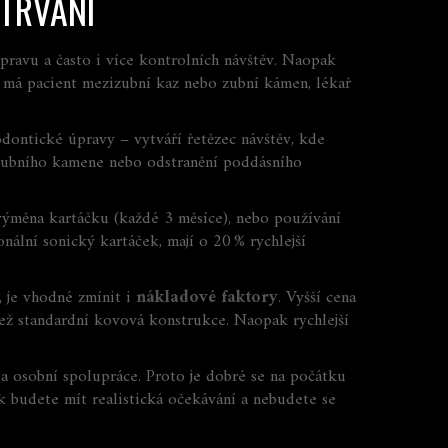
 TRVÁNÍ
ípravu a často i více kontrolních návštěv. Naopak
 má pacient mezizubní kaz nebo zubní kámen, lékař
dontické úpravy – vytváří řetězec návštěv, kde
 zubního kamene nebo odstranění poddásního
 výměna kartáčku (každé 3 měsíce), nebo používání
nální sonický kartáček, mají o 20 % rychlejší
, je vhodné zmínit i
nákladové faktory
. Vyšší cena
než standardní kovová konstrukce. Naopak rychlejší
 a osobní spolupráce
. Proto je dobré se na počátku
k budete mít realistická očekávání a nebudete se