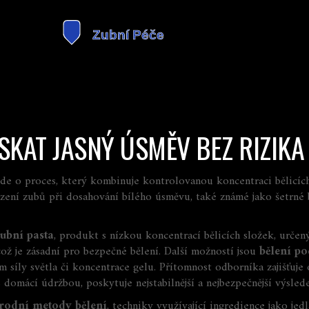
ÍSKAT JASNÝ ÚSMĚV BEZ RIZIKA
e jde o proces, který kombinuje kontrolovanou koncentraci bělicíc
ození zubů při dosahování bílého úsměvu
, také známé jako šetrné
zubní pasta
,
produkt s nízkou koncentrací bělicích složek, urče
což je zásadní pro
bezpečné bělení
. Další možností jsou
bělení p
 síly světla či koncentrace gelu
. Přítomnost odborníka zajišťuje 
domácí údržbou, poskytuje nejstabilnější a nejbezpečnější výsled
írodní metody bělení
,
techniky využívající ingredience jako jed