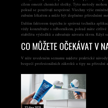
cílem omezit chemické složky
. Tyto metody mohou bý
pokud se používají nesprávně. Všechny výše zmíněn
zubním lékařem
a může být doplněno
přírodními m
Dalším faktorem úspěchu je správná technika aplika
vždy konzultujte s odborníkem, pokud máte citlivé d
stabilitu výsledků a zabraňuje návratu skvrn. Když s
CO MŮŽETE OČEKÁVAT V N
V níže uvedeném seznamu najdete praktické návody, 
bezpečí profesionálních zákroků a tipy na přírodní 
22 října 2025