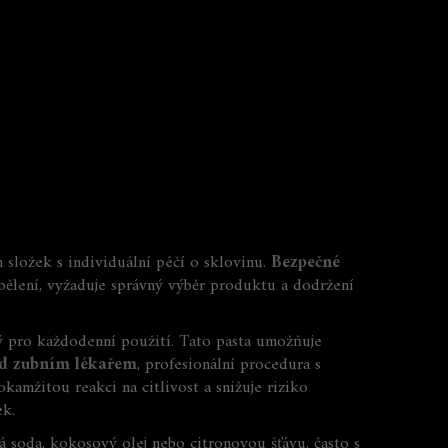
h složek s individuální péčí o sklovinu.
Bezpečné
 bělení, vyžaduje správný výběr produktu a dodržení
ný pro každodenní použití
. Tato pasta umožňuje
od zubním lékařem
,
profesionální procedura s
okamžitou reakci na citlivost a snižuje riziko
ek.
lá soda, kokosový olej nebo citronovou šťávu, často s