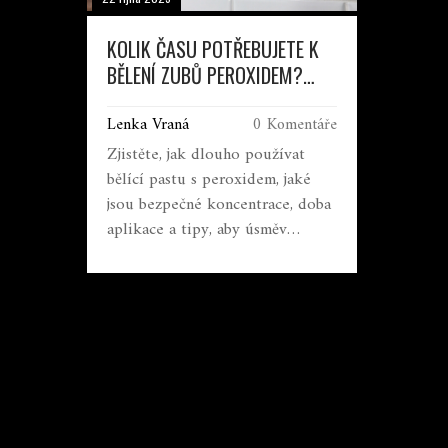
KOLIK ČASU POTŘEBUJETE K
BĚLENÍ ZUBŮ PEROXIDEM?
PRAKTICKÝ PRŮVODCE
Lenka Vraná
0 Komentáře
Zjistěte, jak dlouho používat
bělící pastu s peroxidem, jaké
jsou bezpečné koncentrace, doba
aplikace a tipy, aby úsměv
zůstával zdravý a bílý.