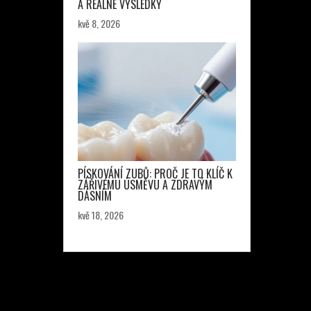
A REÁLNÉ VÝSLEDKY
kvě 8, 2026
PÍSKOVÁNÍ ZUBŮ: PROČ JE TO KLÍČ K
ZÁŘIVÉMU ÚSMĚVU A ZDRAVÝM
DÁSNÍM
kvě 18, 2026