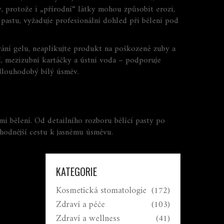
, protože i „přírodní“ látky mohou způsobit erozi,
 pastu
, vyžaduje
profesionální dohled při bělení pod
ání gelu, neaplikujte produkt na poškozené zuby a
í, mezizubní kartáčky a ústní voda – podporuje
dlouhodobý bílý úsměv.
i bělení. Od detailního rozboru bělící pasty po
vhodnější cestu k jasnému úsměvu.
KATEGORIE
Kosmetická stomatologie
(172)
Zdraví a péče
(103)
Zdraví a wellness
(41)