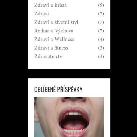
Zdraví a krása
(9)
Zdraví
(7)
Zdraví a životní styl
(7)
Rodina a Výchova
(7)
Zdraví a Wellness
(4)
Zdraví a fitness
(3)
Zdravotnictví
(3)
OBLÍBENÉ PŘÍSPĚVKY