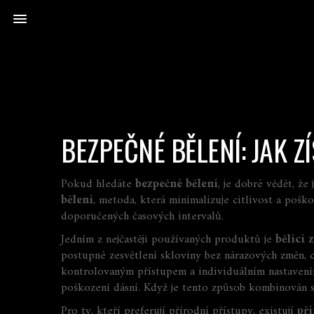
BEZPEČNÉ BĚLENÍ: JAK Z
Pokud hledáte
bezpečné bělení
, je dobré vědět, ž
bělení
,
metoda, která minimalizuje citlivost a pošk
doporučených časových intervalů.
Jedním z nejčastěji používaných produktů je
bělící 
postupné zesvětlení skloviny bez nárazových změn, 
kontrolovaným přístupem a individuálním nastavením
poškození dásní. Když je tento způsob kombinován s 
Pro ty, kteří preferují přírodní přístupy, existují
př