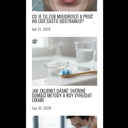
CO JE TO ZUB MOUDROSTI A PROČ
HO LIDÉ ČASTO ODSTRAŇUJÍ?
led 21, 2026
JAK ZKLIDNIT DÁSNĚ: OVĚŘENÉ
DOMÁCÍ METODY A KDY VYHLEDAT
LÉKAŘE
čec 31, 2026