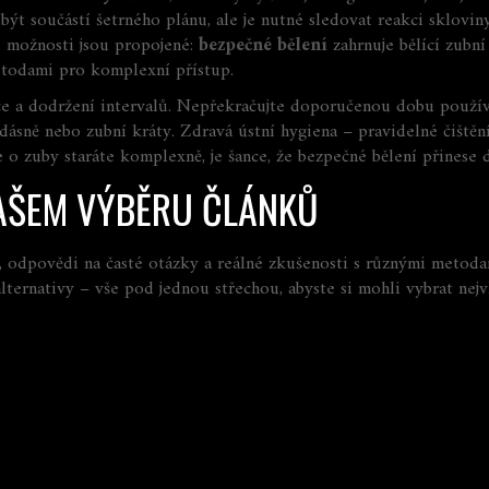
t součástí šetrného plánu, ale je nutné sledovat reakci skloviny
é možnosti jsou propojené:
bezpečné bělení
zahrnuje
bělící zubní
etodami
pro komplexní přístup.
ce a dodržení intervalů. Nepřekračujte doporučenou dobu použív
ásně nebo zubní kráty. Zdravá ústní hygiena – pravidelné čištěn
e o zuby staráte komplexně, je šance, že
bezpečné bělení
přinese 
AŠEM VÝBĚRU ČLÁNKŮ
odpovědi na časté otázky a reálné zkušenosti s různými metodam
alternativy – vše pod jednou střechou, abyste si mohli vybrat nej