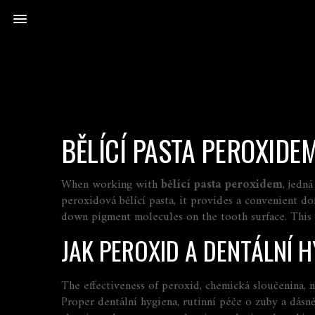
BĚLÍCÍ PASTA PEROXIDE
When working with
bělící pasta peroxidem
,
jedná
peroxidová bělící pasta
, it
provides a convenient dom
down pigment molecules on the tooth surface. This ch
JAK PEROXID A DENTÁLNÍ 
The effectiveness of
peroxid
,
chemická sloučenina, n
Proper
dentální hygiena
,
rutinní péče o zuby a dásn