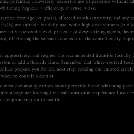
itening potential. Conversely, excessive use of peroxide without 
whitening, hygiene → efficiency, overuse → risk.
ation, form (gel vs. paste), aﬀected tooth sensitivity, and any a
H₂O₂) are suitable for daily use, while high‑dose variants (≈ 6 
re: active peroxide level, presence of desensitizing agents, flavo
re, illustrating the semantic connection: the central entity requ
ush aggressively, and respect the recommended duration (usually 2
ersion or add a fluoride rinse. Remember that white‑spotted teeth
delines prepare you for the next step: reading our curated article
 when to consult a dentist.
 the most common questions about peroxide‑based whitening paste
’re a beginner looking for a safe start or an experienced user se
ut compromising tooth health.