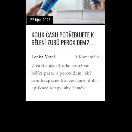
22 října 2025
KOLIK ČASU POTŘEBUJETE K
BĚLENÍ ZUBŮ PEROXIDEM?
PRAKTICKÝ PRŮVODCE
Lenka Vraná
0 Komentáře
Zjistěte, jak dlouho používat
bělící pastu s peroxidem, jaké
jsou bezpečné koncentrace, doba
aplikace a tipy, aby úsměv
zůstával zdravý a bílý.