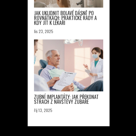
JAK UKLIDNIT BOLAVÉ DÁSNĚ PO
ROVNÁTKÁCH: PRAKTICKÉ RADY A
KDY JÍT K LÉKAŘI
lis 23, 2025
ZUBNÍ IMPLANTÁTY: JAK PŘEKONAT
STRACH Z NÁVŠTĚVY ZUBAŘE
říj 13, 2025