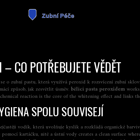
M – CO POTŘEBUJETE VĚDĚT
 se o zubní pastu, která využívá peroxid k rozsvícení zubní sklo
ácí způsob, jak zesvětlit úsměv
.
bělící pasta peroxidem
works 
emical reaction is the core of the whitening effect and links the
HYGIENA SPOLU SOUVISEJÍ
ejčastěji vodík, která uvolňuje kyslík a rozkládá organické barvi
ě pomocí kartáčku, nitě a ústní vody
creates a clean surface wher