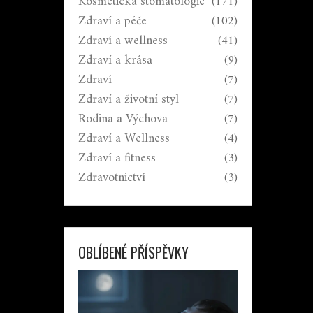
Kosmetická stomatologie
(171)
Zdraví a péče
(102)
Zdraví a wellness
(41)
Zdraví a krása
(9)
Zdraví
(7)
Zdraví a životní styl
(7)
Rodina a Výchova
(7)
Zdraví a Wellness
(4)
Zdraví a fitness
(3)
Zdravotnictví
(3)
OBLÍBENÉ PŘÍSPĚVKY