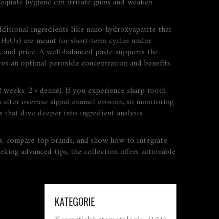
adequate hygiene can irritate gums and weaken
dditional ingredients like nano‑hydroxyapatite that
% H₂O₂) are meant for short‑term cycles under
r, and price. A well‑balanced paste supports the
ires an optimal peroxide concentration and benefits
 weeks, 2 × denně). If you experience sharp tooth
 after overuse signal enamel erosion, so monitoring
s that dive deeper into ingredient analysis,
s, compare top brands, and show how to integrate
eking advanced tips, the collection offers actionable
KATEGORIE