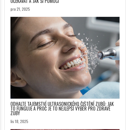
OČEKÁVAT A JAK SI POMOCI
pro 21, 2025
ODHALTE TAJEMSTVÍ ULTRASONICKÉHO ČIŠTĚNÍ ZUBŮ: JAK
TO FUNGUJE A PROČ JE TO NEJLEPŠÍ VÝBĚR PRO ZDRAVÉ
ZUBY
lis 18, 2025