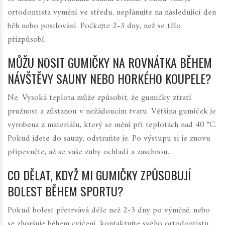
ortodontista vymění ve středu, neplánujte na následující den
běh nebo posilování. Počkejte 2-3 dny, než se tělo
přizpůsobí.
MŮŽU NOSIT GUMIČKY NA ROVNÁTKA BĚHEM
NÁVŠTĚVY SAUNY NEBO HORKÉHO KOUPELE?
Ne. Vysoká teplota může způsobit, že gumičky ztratí
pružnost a zůstanou v nežádoucím tvaru. Většina gumiček je
vyrobena z materiálu, který se mění při teplotách nad 40 °C.
Pokud jdete do sauny, odstraňte je. Po výstupu si je znovu
připevněte, až se vaše zuby ochladí a zaschnou.
CO DĚLAT, KDYŽ MI GUMIČKY ZPŮSOBUJÍ
BOLEST BĚHEM SPORTU?
Pokud bolest přetrvává déle než 2-3 dny po výměně, nebo
se zhoršuje během cvičení, kontaktujte svého ortodontistu.