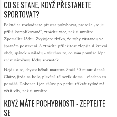
CO SE STANE, KDYŽ PŘESTANETE
SPORTOVAT?
Pokud se rozhodnete přestat pohybovat, protože „to je
příliš komplikované“, ztrácíte více, než si myslíte.
Zpomalíte léčbu. Zvyšujete riziko, že zuby zůstanou ve
špatném postavení. A ztrácíte příležitost zlepšit si krevní
oběh, spánek a náladu - všechno to, co vám pomůže lépe
snést náročnou léčbu rovnátek.
Nejde o to, abyste běhali maraton. Stačí 30 minut denně.
Chůze, jízda na kole, plavání, tělocvik doma - všechno to
pomáhá. Dokonce i jen chůze po parku třikrát týdně má
větší vliv, než si myslíte.
KDYŽ MÁTE POCHYBNOSTI - ZEPTEJTE
SE