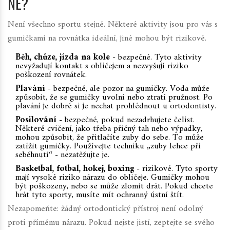
NE?
Není všechno sportu stejné. Některé aktivity jsou pro vás s
gumičkami na rovnátka ideální, jiné mohou být rizikové.
Běh, chůze, jízda na kole
- bezpečné. Tyto aktivity
nevyžadují kontakt s obličejem a nezvyšují riziko
poškození rovnátek.
Plavání
- bezpečné, ale pozor na gumičky. Voda může
způsobit, že se gumičky uvolní nebo ztratí pružnost. Po
plavání je dobré si je nechat prohlédnout u ortodontisty.
Posilování
- bezpečné, pokud nezadrhujete čelist.
Některé cvičení, jako třeba příčný tah nebo výpadky,
mohou způsobit, že přitlačíte zuby do sebe. To může
zatížit gumičky. Používejte techniku „zuby lehce při
seběhnutí“ - nezatěžujte je.
Basketbal, fotbal, hokej, boxing
- rizikové. Tyto sporty
mají vysoké riziko nárazu do obličeje. Gumičky mohou
být poškozeny, nebo se může zlomit drát. Pokud chcete
hrát tyto sporty, musíte mít ochranný ústní štít.
Nezapomeňte: žádný ortodontický přístroj není odolný
proti přímému nárazu. Pokud nejste jistí, zeptejte se svého