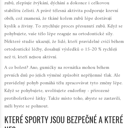
zubů, zlepšuje žvýkání, dýchání a dokonce i celkovou
stabilitu čelisti. A právě tělesná aktivita podporuje krevní
oběh, což znamená, že tkáně kolem zubů lépe dostávají
kyslík a živiny. To zrychluje proces přesunutí zubů. Když se
pohybujete, vaše tělo lépe reaguje na ortodontické síly.
Některé studie ukazují, že lidé, kteří pravidelně cvičí během
ortodontické léčby, dosahují výsledků o 15-20 % rychleji
než ti, kteří nejsou aktivní.
A co bolest? Ano, gumičky na rovnátka mohou během
prvních dnů po jejich výměně způsobit nepříjemné tlak. Ale
pravidelný pohyb pomáhá tělu zpracovávat tyto změny lépe.
Když se pohybujete, uvolňujete endorfiny - přirozené
protiboletkové látky. Takže místo toho, abyste se zastavili,
měli byste se pohnout.
KTERÉ SPORTY JSOU BEZPEČNÉ A KTERÉ