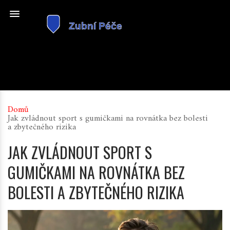
Domů
Jak zvládnout sport s gumičkami na rovnátka bez bolesti
a zbytečného rizika
JAK ZVLÁDNOUT SPORT S
GUMIČKAMI NA ROVNÁTKA BEZ
BOLESTI A ZBYTEČNÉHO RIZIKA