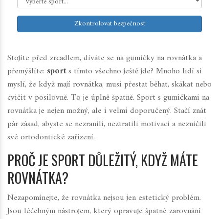
Zkontrolovat bezpečnost
Stojíte před zrcadlem, díváte se na gumičky na rovnátka a
přemýšlíte:
sport
s tímto všechno ještě jde? Mnoho lidí si
myslí, že když mají rovnátka, musí přestat běhat, skákat nebo
cvičit v posilovně. To je úplně špatně. Sport s gumičkami na
rovnátka je nejen možný, ale i velmi doporučený. Stačí znát
pár zásad, abyste se nezranili, neztratili motivaci a nezničili
své ortodontické zařízení.
PROČ JE SPORT DŮLEŽITÝ, KDYŽ MÁTE
ROVNÁTKA?
Nezapomínejte, že rovnátka nejsou jen estetický problém.
Jsou léčebným nástrojem, který opravuje špatné zarovnání