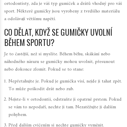
ortodontisty, zda je váš typ gumiček a drátů vhodný pro váš
sport. Některé gumičky jsou vyrobeny z tvrdšího materiálu
a odolávají většímu napětí.
CO DĚLAT, KDYŽ SE GUMIČKY UVOLNÍ
BĚHEM SPORTU?
Je to častější, než si myslíte. Během běhu, skákání nebo
náhodného nárazu se gumičky mohou uvolnit, přesunout
nebo dokonce zlomit. Pokud se to stane:
Nepřetahujte je. Pokud je gumička visí, nejde ji tahat zpět.
To může poškodit drát nebo zub.
Nejste-li v ortodontii, odstraňte ji opatrně prstem. Pokud
se vám to nepodaří, nechte ji tam. Nezatěžujte ji dalším
pohybem.
Před dalším cvičením si nechte gumičky vyměnit.