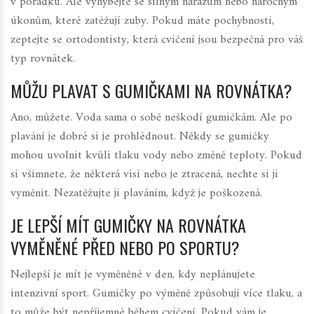
v pořádku. Ale vyhýbejte se silným nárazům nebo náročným
úkonům, které zatěžují zuby. Pokud máte pochybnosti,
zeptejte se ortodontisty, která cvičení jsou bezpečná pro váš
typ rovnátek.
MŮŽU PLAVAT S GUMIČKAMI NA ROVNÁTKA?
Ano, můžete. Voda sama o sobě neškodí gumičkám. Ale po
plavání je dobré si je prohlédnout. Někdy se gumičky
mohou uvolnit kvůli tlaku vody nebo změně teploty. Pokud
si všimnete, že některá visí nebo je ztracená, nechte si ji
vyměnit. Nezatěžujte ji plaváním, když je poškozená.
JE LEPŠÍ MÍT GUMIČKY NA ROVNÁTKA
VYMĚNĚNÉ PŘED NEBO PO SPORTU?
Nejlepší je mít je vyměněné v den, kdy neplánujete
intenzivní sport. Gumičky po výměně způsobují více tlaku, a
to může být nepříjemné během cvičení. Pokud vám je