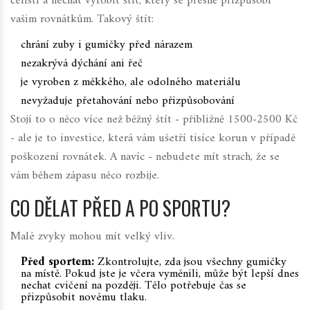
čelisti a nechat vyrobit štít, který se přesně přizpůsobí
vašim rovnátkům. Takový štít:
chrání zuby i gumičky před nárazem
nezakrývá dýchání ani řeč
je vyroben z měkkého, ale odolného materiálu
nevyžaduje přetahování nebo přizpůsobování
Stojí to o něco více než běžný štít - přibližně 1500-2500 Kč
- ale je to investice, která vám ušetří tisíce korun v případě
poškození rovnátek. A navíc - nebudete mít strach, že se
vám během zápasu něco rozbije.
CO DĚLAT PŘED A PO SPORTU?
Malé zvyky mohou mít velký vliv.
Před sportem:
Zkontrolujte, zda jsou všechny gumičky
na místě. Pokud jste je včera vyměnili, může být lepší dnes
nechat cvičení na později. Tělo potřebuje čas se
přizpůsobit novému tlaku.