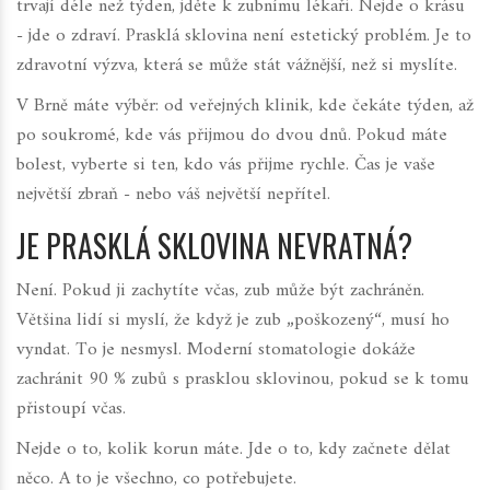
trvají déle než týden, jděte k zubnímu lékaři. Nejde o krásu
- jde o zdraví. Prasklá sklovina není estetický problém. Je to
zdravotní výzva, která se může stát vážnější, než si myslíte.
V Brně máte výběr: od veřejných klinik, kde čekáte týden, až
po soukromé, kde vás přijmou do dvou dnů. Pokud máte
bolest, vyberte si ten, kdo vás přijme rychle. Čas je vaše
největší zbraň - nebo váš největší nepřítel.
JE PRASKLÁ SKLOVINA NEVRATNÁ?
Není. Pokud ji zachytíte včas, zub může být zachráněn.
Většina lidí si myslí, že když je zub „poškozený“, musí ho
vyndat. To je nesmysl. Moderní stomatologie dokáže
zachránit 90 % zubů s prasklou sklovinou, pokud se k tomu
přistoupí včas.
Nejde o to, kolik korun máte. Jde o to, kdy začnete dělat
něco. A to je všechno, co potřebujete.