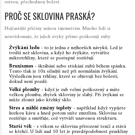
ostrou, přechodnou bolest.
PROČ SE SKLOVINA PRASKÁ?
Nejčastější příčiny nejsou tajemstvím. Mnoho lidí si
neuvědomuje, že jejich zvyky přímo poškozují zuby:
Žvýkání ledu
- to je jedna z nejhorších návyků. Led je
tvrdší než sklovina, a když ho žvýkáte, vytváříte
mikrotrhliny, které se postupně rozšiřují.
Bruxismus
- škrábání nebo stiskání zubů během spánku.
Tento tlak je 10x silnější než při normálním žvýkání.
Výsledkem jsou trhliny, které se objevují bez bolesti,
dokud není pozdě.
Velké plomby
- když je zub velmi poškozený a máte
velkou plombu, zbytek skloviny je slabý. Při žvýkání se
může zlomit jako křehký sklo.
Stres a náhlé změny teploty
- například když vypijete
horkou kávu a hned potom sníte zmrzlinu. Sklovina se
rozšiřuje a smršťuje, což vytváří unavenou strukturu.
Starší věk
- s věkem se sklovina přirozeně tenčí a stává
se křehčí. U lidí nad 50 let je pravděpodobnost praskliny