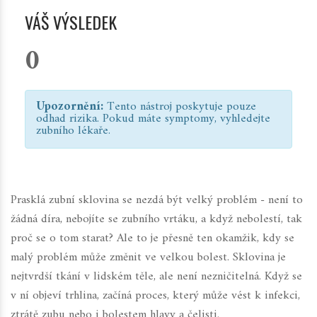
VÁŠ VÝSLEDEK
0
Upozornění:
Tento nástroj poskytuje pouze
odhad rizika. Pokud máte symptomy, vyhledejte
zubního lékaře.
Prasklá zubní sklovina se nezdá být velký problém - není to
žádná díra, nebojíte se zubního vrtáku, a když nebolestí, tak
proč se o tom starat? Ale to je přesně ten okamžik, kdy se
malý problém může změnit ve velkou bolest. Sklovina je
nejtvrdší tkání v lidském těle, ale není nezničitelná. Když se
v ní objeví trhlina, začíná proces, který může vést k infekci,
ztrátě zubu nebo i bolestem hlavy a čelisti.