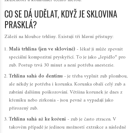
zkušenosti a kombinaci těchto metod.
CO SE DÁ UDĚLAT, KDYŽ JE SKLOVINA
PRASKLÁ?
Záleží na hloubce trhliny. Existují tři hlavní přístupy:
Malá trhlina (jen ve sklovině)
- lékař ji může zpevnit
speciální kompozitní pryskyřicí. To je jako „lepidlo“ pro
zub. Postup trvá 30 minut a není potřeba anestezie.
Trhlina sahá do dentinu
- je třeba vyplnit zub plombou,
ale někdy je potřeba i korunka. Korunka obalí celý zub a
zabrání dalšímu poškozování. Většina korunek je dnes z
křemíku nebo zirkonia - jsou pevné a vypadají jako
přirozený zub.
Trhlina sahá až ke kořeni
- zub je často ztracen. V
takovém případě je jedinou možností extrakce a následné