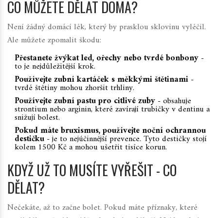
CO MŮŽETE DĚLAT DOMA?
Není žádný domácí lék, který by prasklou sklovinu vyléčil.
Ale můžete zpomalit škodu:
Přestanete žvýkat led, ořechy nebo tvrdé bonbony
-
to je nejdůležitější krok.
Používejte zubní kartáček s měkkými štětinami
-
tvrdé štětiny mohou zhoršit trhliny.
Používejte zubní pastu pro citlivé zuby
- obsahuje
strontium nebo arginin, které zavírají trubičky v dentinu a
snižují bolest.
Pokud máte bruxismus, používejte noční ochrannou
destičku
- je to nejúčinnější prevence. Tyto destičky stojí
kolem 1500 Kč a mohou ušetřit tisíce korun.
KDYŽ UŽ TO MUSÍTE VYŘEŠIT - CO
DĚLAT?
Nečekáte, až to začne bolet. Pokud máte příznaky, které