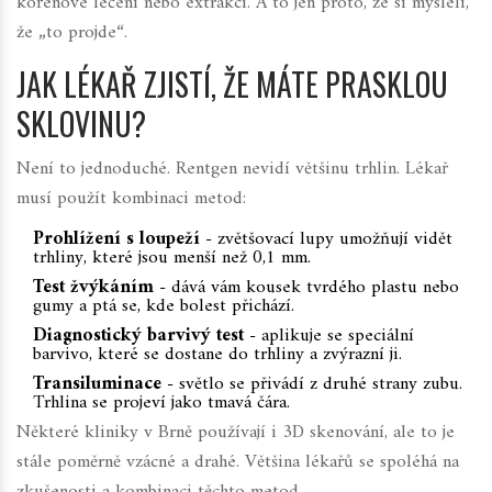
kořenové léčení nebo extrakci. A to jen proto, že si mysleli,
že „to projde“.
JAK LÉKAŘ ZJISTÍ, ŽE MÁTE PRASKLOU
SKLOVINU?
Není to jednoduché. Rentgen nevidí většinu trhlin. Lékař
musí použít kombinaci metod:
Prohlížení s loupeží
- zvětšovací lupy umožňují vidět
trhliny, které jsou menší než 0,1 mm.
Test žvýkáním
- dává vám kousek tvrdého plastu nebo
gumy a ptá se, kde bolest přichází.
Diagnostický barvivý test
- aplikuje se speciální
barvivo, které se dostane do trhliny a zvýrazní ji.
Transiluminace
- světlo se přivádí z druhé strany zubu.
Trhlina se projeví jako tmavá čára.
Některé kliniky v Brně používají i 3D skenování, ale to je
stále poměrně vzácné a drahé. Většina lékařů se spoléhá na