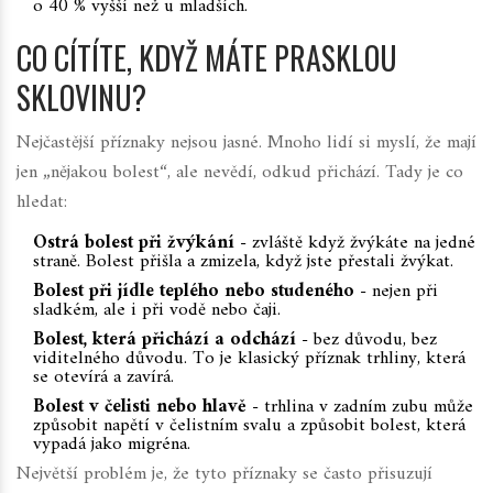
o 40 % vyšší než u mladších.
CO CÍTÍTE, KDYŽ MÁTE PRASKLOU
SKLOVINU?
Nejčastější příznaky nejsou jasné. Mnoho lidí si myslí, že mají
jen „nějakou bolest“, ale nevědí, odkud přichází. Tady je co
hledat:
Ostrá bolest při žvýkání
- zvláště když žvýkáte na jedné
straně. Bolest přišla a zmizela, když jste přestali žvýkat.
Bolest při jídle teplého nebo studeného
- nejen při
sladkém, ale i při vodě nebo čaji.
Bolest, která přichází a odchází
- bez důvodu, bez
viditelného důvodu. To je klasický příznak trhliny, která
se otevírá a zavírá.
Bolest v čelisti nebo hlavě
- trhlina v zadním zubu může
způsobit napětí v čelistním svalu a způsobit bolest, která
vypadá jako migréna.
Největší problém je, že tyto příznaky se často přisuzují