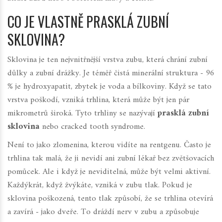
CO JE VLASTNĚ PRASKLÁ ZUBNÍ
SKLOVINA?
Sklovina je ten nejvnitřnější vrstva zubu, která chrání zubní
důlky a zubní drážky. Je téměř čistá minerální struktura - 96
% je hydroxyapatit, zbytek je voda a bílkoviny. Když se tato
vrstva poškodí, vzniká trhlina, která může být jen pár
mikrometrů široká. Tyto trhliny se nazývají
prasklá zubní
sklovina
nebo
cracked tooth syndrome
.
Není to jako zlomenina, kterou vidíte na rentgenu. Často je
trhlina tak malá, že ji nevidí ani zubní lékař bez zvětšovacích
pomůcek. Ale i když je neviditelná, může být velmi aktivní.
Každýkrát, když žvýkáte, vzniká v zubu tlak. Pokud je
sklovina poškozená, tento tlak způsobí, že se trhlina otevírá
a zavírá - jako dveře. To dráždí nerv v zubu a způsobuje