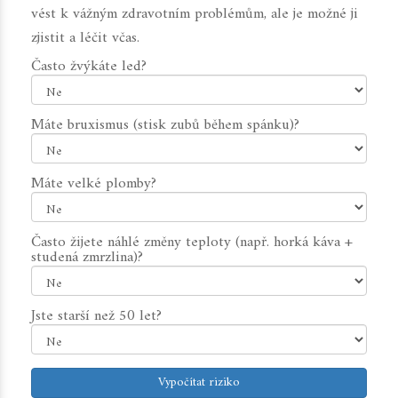
vést k vážným zdravotním problémům, ale je možné ji
zjistit a léčit včas.
Často žvýkáte led?
Máte bruxismus (stisk zubů během spánku)?
Máte velké plomby?
Často žijete náhlé změny teploty (např. horká káva +
studená zmrzlina)?
Jste starší než 50 let?
Vypočítat riziko