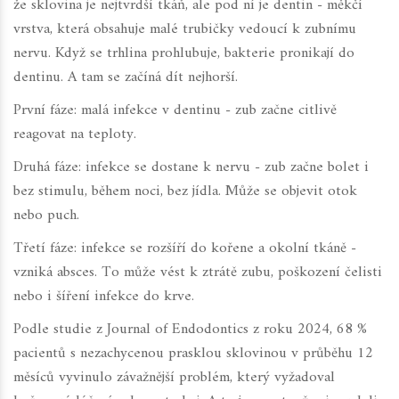
že sklovina je nejtvrdší tkáň, ale pod ní je dentin - měkčí
vrstva, která obsahuje malé trubičky vedoucí k zubnímu
nervu. Když se trhlina prohlubuje, bakterie pronikají do
dentinu. A tam se začíná dít nejhorší.
První fáze: malá infekce v dentinu - zub začne citlivě
reagovat na teploty.
Druhá fáze: infekce se dostane k nervu - zub začne bolet i
bez stimulu, během noci, bez jídla. Může se objevit otok
nebo puch.
Třetí fáze: infekce se rozšíří do kořene a okolní tkáně -
vzniká absces. To může vést k ztrátě zubu, poškození čelisti
nebo i šíření infekce do krve.
Podle studie z
Journal of Endodontics
z roku 2024, 68 %
pacientů s nezachycenou prasklou sklovinou v průběhu 12
měsíců vyvinulo závažnější problém, který vyžadoval