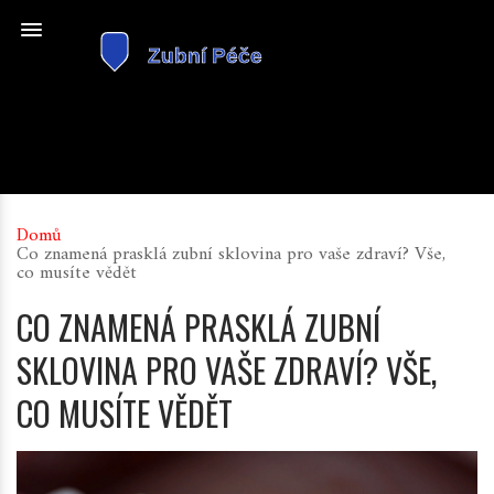
Domů
Co znamená prasklá zubní sklovina pro vaše zdraví? Vše,
co musíte vědět
CO ZNAMENÁ PRASKLÁ ZUBNÍ
SKLOVINA PRO VAŠE ZDRAVÍ? VŠE,
CO MUSÍTE VĚDĚT