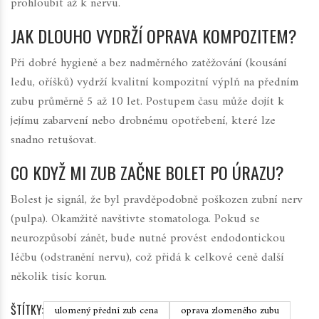
prohloubit až k nervu.
JAK DLOUHO VYDRŽÍ OPRAVA KOMPOZITEM?
Při dobré hygieně a bez nadměrného zatěžování (kousání
ledu, oříšků) vydrží kvalitní kompozitní výplň na předním
zubu průměrně 5 až 10 let. Postupem času může dojít k
jejímu zabarvení nebo drobnému opotřebení, které lze
snadno retušovat.
CO KDYŽ MI ZUB ZAČNE BOLET PO ÚRAZU?
Bolest je signál, že byl pravděpodobně poškozen zubní nerv
(pulpa). Okamžitě navštivte stomatologa. Pokud se
neurozpůsobí zánět, bude nutné provést endodontickou
léčbu (odstranění nervu), což přidá k celkové ceně další
několik tisíc korun.
ŠTÍTKY:
ulomený přední zub cena
oprava zlomeného zubu