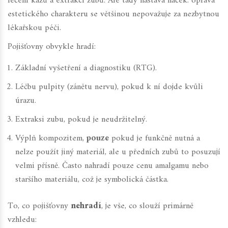
léčení kazů a extrakci zubů. Ale tady nastává háček:
oprava
estetického charakteru
se většinou nepovažuje za nezbytnou
lékařskou péči.
Pojišťovny obvykle hradí:
Základní vyšetření a diagnostiku (RTG).
Léčbu pulpity (zánětu nervu), pokud k ní dojde kvůli
úrazu.
Extraksi zubu, pokud je neudržitelný.
Výplň kompozitem,
pouze
pokud je funkčně nutná a
nelze použít jiný materiál, ale u předních zubů to posuzují
velmi přísně. Často nahradí pouze cenu amalgamu nebo
staršího materiálu, což je symbolická částka.
To, co pojišťovny
nehradí
, je vše, co slouží primárně
vzhledu: