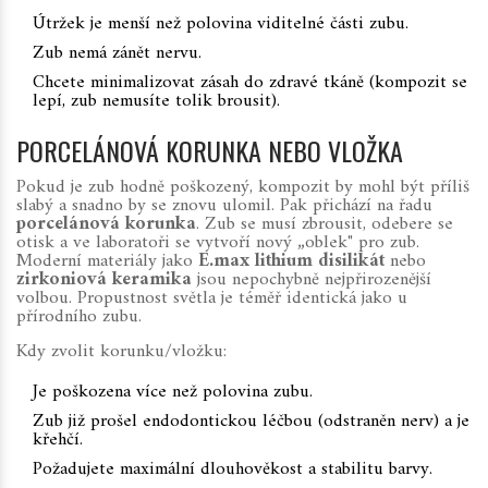
Útržek je menší než polovina viditelné části zubu.
Zub nemá zánět nervu.
Chcete minimalizovat zásah do zdravé tkáně (kompozit se
lepí, zub nemusíte tolik brousit).
PORCELÁNOVÁ KORUNKA NEBO VLOŽKA
Pokud je zub hodně poškozený, kompozit by mohl být příliš
slabý a snadno by se znovu ulomil. Pak přichází na řadu
porcelánová korunka
. Zub se musí zbrousit, odebere se
otisk a ve laboratoři se vytvoří nový „oblek" pro zub.
Moderní materiály jako
E.max lithium disilikát
nebo
zirkoniová keramika
jsou nepochybně nejpřirozenější
volbou. Propustnost světla je téměř identická jako u
přírodního zubu.
Kdy zvolit korunku/vložku:
Je poškozena více než polovina zubu.
Zub již prošel endodontickou léčbou (odstraněn nerv) a je
křehčí.
Požadujete maximální dlouhověkost a stabilitu barvy.