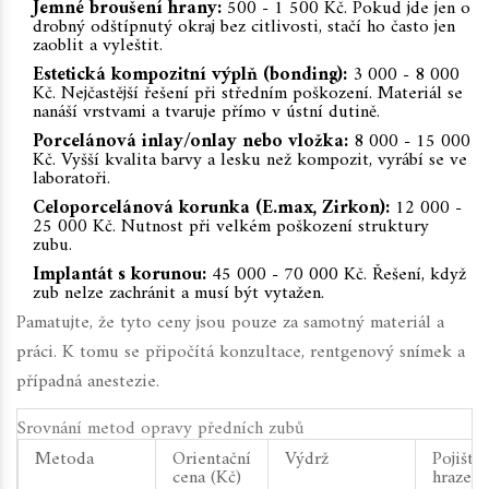
Jemné broušení hrany:
500 - 1 500 Kč. Pokud jde jen o
drobný odštípnutý okraj bez citlivosti, stačí ho často jen
zaoblit a vyleštit.
Estetická kompozitní výplň (bonding):
3 000 - 8 000
Kč. Nejčastější řešení při středním poškození. Materiál se
nanáší vrstvami a tvaruje přímo v ústní dutině.
Porcelánová inlay/onlay nebo vložka:
8 000 - 15 000
Kč. Vyšší kvalita barvy a lesku než kompozit, vyrábí se ve
laboratoři.
Celoporcelánová korunka (E.max, Zirkon):
12 000 -
25 000 Kč. Nutnost při velkém poškození struktury
zubu.
Implantát s korunou:
45 000 - 70 000 Kč. Řešení, když
zub nelze zachránit a musí být vytažen.
Pamatujte, že tyto ceny jsou pouze za samotný materiál a
práci. K tomu se připočítá konzultace, rentgenový snímek a
případná anestezie.
Srovnání metod opravy předních zubů
Metoda
Orientační
Výdrž
Pojištěn
cena (Kč)
hrazeno