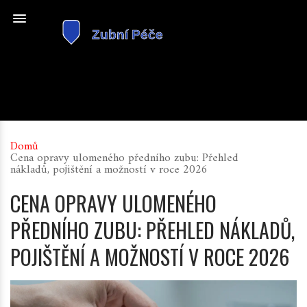
Domů
Cena opravy ulomeného předního zubu: Přehled
nákladů, pojištění a možností v roce 2026
CENA OPRAVY ULOMENÉHO
PŘEDNÍHO ZUBU: PŘEHLED NÁKLADŮ,
POJIŠTĚNÍ A MOŽNOSTÍ V ROCE 2026