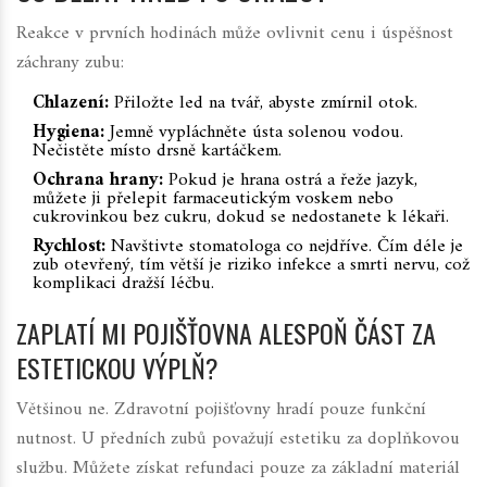
Reakce v prvních hodinách může ovlivnit cenu i úspěšnost
záchrany zubu:
Chlazení:
Přiložte led na tvář, abyste zmírnil otok.
Hygiena:
Jemně vypláchněte ústa solenou vodou.
Nečistěte místo drsně kartáčkem.
Ochrana hrany:
Pokud je hrana ostrá a řeže jazyk,
můžete ji přelepit farmaceutickým voskem nebo
cukrovinkou bez cukru, dokud se nedostanete k lékaři.
Rychlost:
Navštivte stomatologa co nejdříve. Čím déle je
zub otevřený, tím větší je riziko infekce a smrti nervu, což
komplikaci dražší léčbu.
ZAPLATÍ MI POJIŠŤOVNA ALESPOŇ ČÁST ZA
ESTETICKOU VÝPLŇ?
Většinou ne. Zdravotní pojišťovny hradí pouze funkční
nutnost. U předních zubů považují estetiku za doplňkovou
službu. Můžete získat refundaci pouze za základní materiál