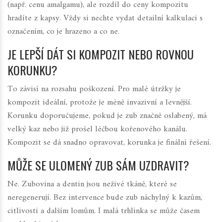
(např. cenu amalgamu), ale rozdíl do ceny kompozitu
hradíte z kapsy. Vždy si nechte vydat detailní kalkulaci s
označením, co je hrazeno a co ne.
JE LEPŠÍ DÁT SI KOMPOZIT NEBO ROVNOU
KORUNKU?
To závisí na rozsahu poškození. Pro malé útržky je
kompozit ideální, protože je méně invazivní a levnější.
Korunku doporučujeme, pokud je zub značně oslabený, má
velký kaz nebo již prošel léčbou kořenového kanálu.
Kompozit se dá snadno opravovat, korunka je finální řešení.
MŮŽE SE ULOMENÝ ZUB SÁM UZDRAVIT?
Ne. Zubovina a dentin jsou neživé tkáně, které se
neregenerují. Bez intervence bude zub náchylný k kazům,
citlivosti a dalším lomům. I malá trhlinka se může časem