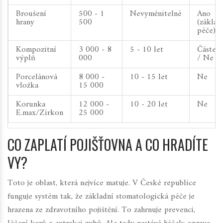
Broušení
500 - 1
Nevyměnitelné
Ano
hrany
500
(základ
péče)
Kompozitní
3 000 - 8
5 - 10 let
Částeč
výplň
000
/ Ne
Porcelánová
8 000 -
10 - 15 let
Ne
vložka
15 000
Korunka
12 000 -
10 - 20 let
Ne
E.max/Zirkon
25 000
CO ZAPLATÍ POJIŠŤOVNA A CO HRADÍTE
VY?
Toto je oblast, která nejvíce matuje. V České republice
funguje systém tak, že základní stomatologická péče je
hrazena ze zdravotního pojištění. To zahrnuje prevenci,