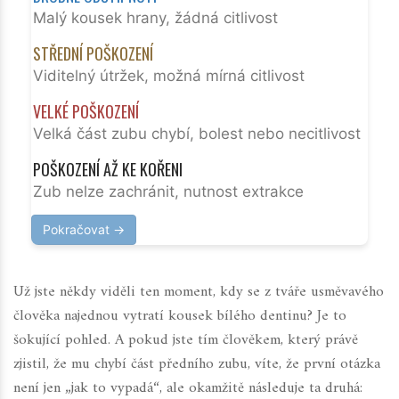
Malý kousek hrany, žádná citlivost
STŘEDNÍ POŠKOZENÍ
Viditelný útržek, možná mírná citlivost
VELKÉ POŠKOZENÍ
Velká část zubu chybí, bolest nebo necitlivost
POŠKOZENÍ AŽ KE KOŘENI
Zub nelze zachránit, nutnost extrakce
Pokračovat →
Už jste někdy viděli ten moment, kdy se z tváře usměvavého
člověka najednou vytratí kousek bílého dentinu? Je to
šokující pohled. A pokud jste tím člověkem, který právě
zjistil, že mu chybí část předního zubu, víte, že první otázka
není jen „jak to vypadá“, ale okamžitě následuje ta druhá: