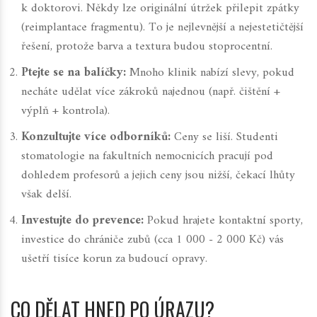
k doktorovi. Někdy lze originální útržek přilepit zpátky
(reimplantace fragmentu). To je nejlevnější a nejestetičtější
řešení, protože barva a textura budou stoprocentní.
Ptejte se na balíčky:
Mnoho klinik nabízí slevy, pokud
necháte udělat více zákroků najednou (např. čištění +
výplň + kontrola).
Konzultujte více odborníků:
Ceny se liší. Studenti
stomatologie na fakultních nemocnicích pracují pod
dohledem profesorů a jejich ceny jsou nižší, čekací lhůty
však delší.
Investujte do prevence:
Pokud hrajete kontaktní sporty,
investice do chrániče zubů (cca 1 000 - 2 000 Kč) vás
ušetří tisíce korun za budoucí opravy.
CO DĚLAT HNED PO ÚRAZU?