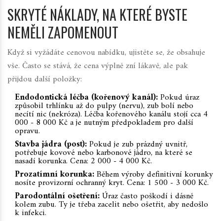
SKRYTÉ NÁKLADY, NA KTERÉ BYSTE
NEMĚLI ZAPOMENOUT
Když si vyžádáte cenovou nabídku, ujistěte se, že obsahuje
vše. Často se stává, že cena výplně zní lákavě, ale pak
přijdou další položky:
Endodontická léčba (kořenový kanál):
Pokud úraz
způsobil trhlínku až do pulpy (nervu), zub bolí nebo
necítí nic (nekróza). Léčba kořenového kanálu stojí cca 4
000 - 8 000 Kč a je nutným předpokladem pro další
opravu.
Stavba jádra (post):
Pokud je zub prázdný uvnitř,
potřebuje kovové nebo karbonové jádro, na které se
nasadí korunka. Cena: 2 000 - 4 000 Kč.
Prozatímní korunka:
Během výroby definitivní korunky
nosíte provizorní ochranný kryt. Cena: 1 500 - 3 000 Kč.
Parodontální ošetření:
Úraz často poškodí i dásně
kolem zubu. Ty je třeba zacelit nebo ošetřit, aby nedošlo
k infekci.