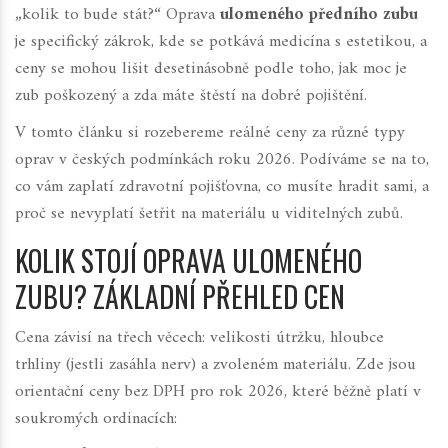
„kolik to bude stát?“ Oprava
ulomeného předního zubu
je specifický zákrok, kde se potkává medicína s estetikou, a
ceny se mohou lišit desetinásobně podle toho, jak moc je
zub poškozený a zda máte štěstí na dobré pojištění.
V tomto článku si rozebereme reálné ceny za různé typy
oprav v českých podmínkách roku 2026. Podíváme se na to,
co vám zaplatí zdravotní pojišťovna, co musíte hradit sami, a
proč se nevyplatí šetřit na materiálu u viditelných zubů.
KOLIK STOJÍ OPRAVA ULOMENÉHO
ZUBU? ZÁKLADNÍ PŘEHLED CEN
Cena závisí na třech věcech: velikosti útržku, hloubce
trhliny (jestli zasáhla nerv) a zvoleném materiálu. Zde jsou
orientační ceny bez DPH pro rok 2026, které běžně platí v
soukromých ordinacích: