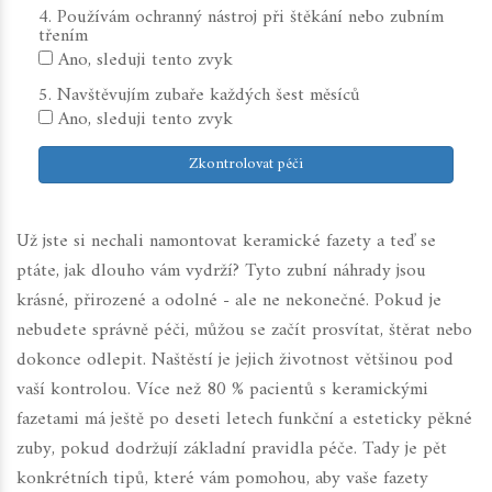
4. Používám ochranný nástroj při štěkání nebo zubním
třením
Ano, sleduji tento zvyk
5. Navštěvujím zubaře každých šest měsíců
Ano, sleduji tento zvyk
Zkontrolovat péči
Už jste si nechali namontovat keramické fazety a teď se
ptáte, jak dlouho vám vydrží? Tyto zubní náhrady jsou
krásné, přirozené a odolné - ale ne nekonečné. Pokud je
nebudete správně péči, můžou se začít prosvítat, štěrat nebo
dokonce odlepit. Naštěstí je jejich životnost většinou pod
vaší kontrolou. Více než 80 % pacientů s keramickými
fazetami má ještě po deseti letech funkční a esteticky pěkné
zuby, pokud dodržují základní pravidla péče. Tady je pět
konkrétních tipů, které vám pomohou, aby vaše fazety