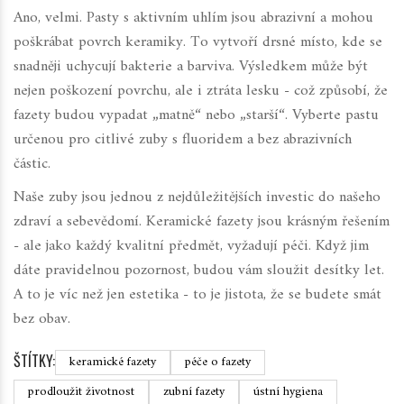
Ano, velmi. Pasty s aktivním uhlím jsou abrazivní a mohou
poškrábat povrch keramiky. To vytvoří drsné místo, kde se
snadněji uchycují bakterie a barviva. Výsledkem může být
nejen poškození povrchu, ale i ztráta lesku - což způsobí, že
fazety budou vypadat „matně“ nebo „starší“. Vyberte pastu
určenou pro citlivé zuby s fluoridem a bez abrazivních
částic.
Naše zuby jsou jednou z nejdůležitějších investic do našeho
zdraví a sebevědomí. Keramické fazety jsou krásným řešením
- ale jako každý kvalitní předmět, vyžadují péči. Když jim
dáte pravidelnou pozornost, budou vám sloužit desítky let.
A to je víc než jen estetika - to je jistota, že se budete smát
bez obav.
ŠTÍTKY:
keramické fazety
péče o fazety
prodloužit životnost
zubní fazety
ústní hygiena