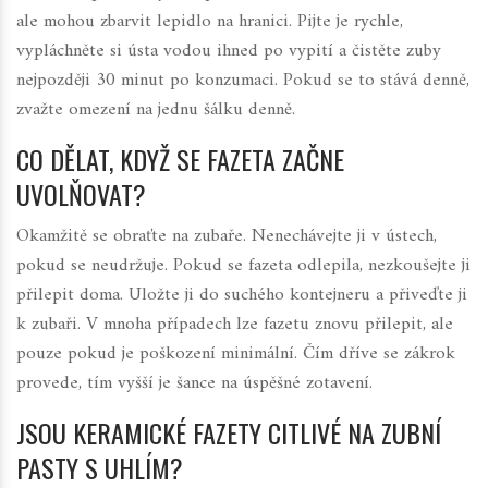
ale mohou zbarvit lepidlo na hranici. Pijte je rychle,
vypláchněte si ústa vodou ihned po vypití a čistěte zuby
nejpozději 30 minut po konzumaci. Pokud se to stává denně,
zvažte omezení na jednu šálku denně.
CO DĚLAT, KDYŽ SE FAZETA ZAČNE
UVOLŇOVAT?
Okamžitě se obraťte na zubaře. Nenechávejte ji v ústech,
pokud se neudržuje. Pokud se fazeta odlepila, nezkoušejte ji
přilepit doma. Uložte ji do suchého kontejneru a přiveďte ji
k zubaři. V mnoha případech lze fazetu znovu přilepit, ale
pouze pokud je poškození minimální. Čím dříve se zákrok
provede, tím vyšší je šance na úspěšné zotavení.
JSOU KERAMICKÉ FAZETY CITLIVÉ NA ZUBNÍ
PASTY S UHLÍM?