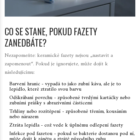
CO SE STANE, POKUD FAZETY
ZANEDBÁTE?
Nezapomeňte: keramické fazety nejsou „nastavit a
zapomenout“. Pokud je ignorujete, může dojít k
následujícímu:
Barvení hranic - vypadá to jako zubní káva, ale je to
lepidlo, které ztratilo svou barvu
Odškrábaní povrchu - způsobené tvrdými kartáčky nebo
zubními prášky s abrazivními částicemi
Trhliny nebo rozštěpení - způsobené třením, kousáním
nebo nárazem
Ztráta lepidla - což vede k úplnému odlepení fazety
Infekce pod fazetou - pokud se bakterie dostanou pod ní,
může dojít k zánětu a ztrátě původního zubu