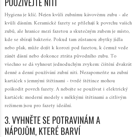
POUŽÍVEJTE NITI
Hygiena je klíč. Nejen kvůli zubnímu kávovému zubu - ale
kvůli dásním. Keramické fazety se přilehají k povrchu vašich
zubů, ale hranice mezi fazetou a skutečným zubem je místo,
kde se sbírají bakterie. Pokud tam zůstanou zbytky jídla
nebo plak, může dojít k korozi pod fazetou, k čemuž vede
zánět dásní nebo dokonce ztráta původního zubu. To
všechno se dá vyhnout jednoduchým zvykem: čištění dvakrát
denně a denní používání zubní niti. Nezapomeňte na zubní
kartáček s jemnými štětinami - tvrdé štětince mohou
poškodit povrch fazety. A nebojte se používat i elektrický
kartáček: moderní modely s měkkými štětinami a citlivým
režimem jsou pro fazety ideální.
3. VYHNĚTE SE POTRAVINÁM A
NÁPOJŮM, KTERÉ BARVÍ