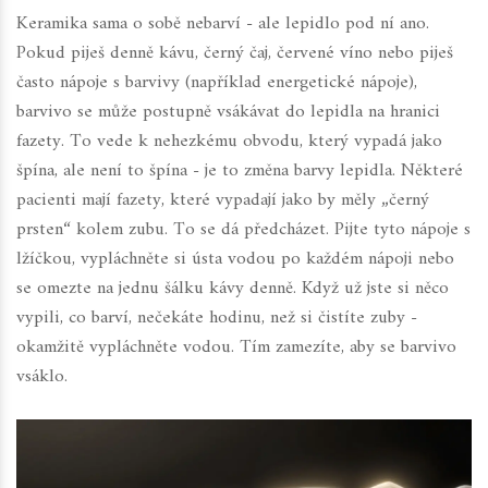
Keramika sama o sobě nebarví - ale lepidlo pod ní ano.
Pokud piješ denně kávu, černý čaj, červené víno nebo piješ
často nápoje s barvivy (například energetické nápoje),
barvivo se může postupně vsákávat do lepidla na hranici
fazety. To vede k nehezkému obvodu, který vypadá jako
špína, ale není to špína - je to změna barvy lepidla. Některé
pacienti mají fazety, které vypadají jako by měly „černý
prsten“ kolem zubu. To se dá předcházet. Pijte tyto nápoje s
lžíčkou, vypláchněte si ústa vodou po každém nápoji nebo
se omezte na jednu šálku kávy denně. Když už jste si něco
vypili, co barví, nečekáte hodinu, než si čistíte zuby -
okamžitě vypláchněte vodou. Tím zamezíte, aby se barvivo
vsáklo.