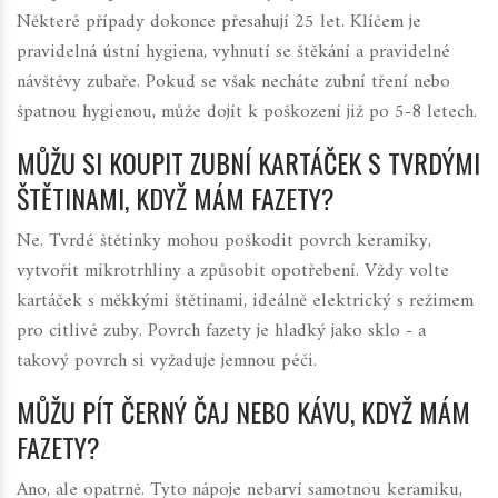
Některé případy dokonce přesahují 25 let. Klíčem je
pravidelná ústní hygiena, vyhnutí se štěkání a pravidelné
návštěvy zubaře. Pokud se však necháte zubní tření nebo
špatnou hygienou, může dojít k poškození již po 5-8 letech.
MŮŽU SI KOUPIT ZUBNÍ KARTÁČEK S TVRDÝMI
ŠTĚTINAMI, KDYŽ MÁM FAZETY?
Ne. Tvrdé štětinky mohou poškodit povrch keramiky,
vytvořit mikrotrhliny a způsobit opotřebení. Vždy volte
kartáček s měkkými štětinami, ideálně elektrický s režimem
pro citlivé zuby. Povrch fazety je hladký jako sklo - a
takový povrch si vyžaduje jemnou péči.
MŮŽU PÍT ČERNÝ ČAJ NEBO KÁVU, KDYŽ MÁM
FAZETY?
Ano, ale opatrně. Tyto nápoje nebarví samotnou keramiku,