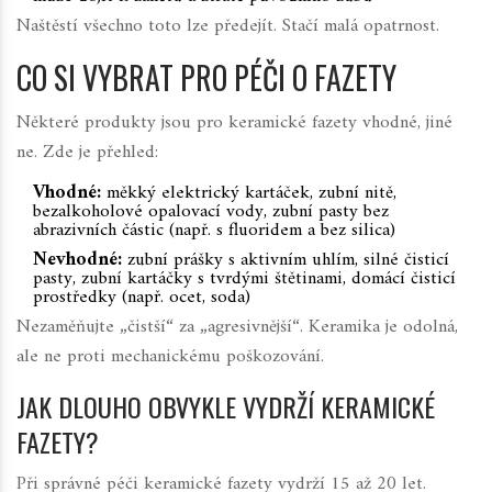
Naštěstí všechno toto lze předejít. Stačí malá opatrnost.
CO SI VYBRAT PRO PÉČI O FAZETY
Některé produkty jsou pro keramické fazety vhodné, jiné
ne. Zde je přehled:
Vhodné:
měkký elektrický kartáček, zubní nitě,
bezalkoholové opalovací vody, zubní pasty bez
abrazivních částic (např. s fluoridem a bez silica)
Nevhodné:
zubní prášky s aktivním uhlím, silné čisticí
pasty, zubní kartáčky s tvrdými štětinami, domácí čisticí
prostředky (např. ocet, soda)
Nezaměňujte „čistší“ za „agresivnější“. Keramika je odolná,
ale ne proti mechanickému poškozování.
JAK DLOUHO OBVYKLE VYDRŽÍ KERAMICKÉ
FAZETY?
Při správné péči keramické fazety vydrží 15 až 20 let.