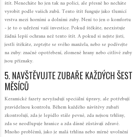
štít. Nenecháte ho jen tak na polici, ale přesně ho necháte
vyrobit podle vašich zubů. Tento štít funguje jako tlumicí
vrstva mezi horními a dolními zuby. Není to jen o komfortu
- je to o udržení vaší investice. Pokud štěkáte, neexistuje
žádná lepší ochrana než tento štít. A pokud si nejste jisti,
jestli štěkáte, zeptejte se svého manžela, nebo se podívejte
na zuby: značné opotřebení, zlomené hrany nebo citlivé zuby
jsou příznaky.
5. NAVŠTĚVUJTE ZUBAŘE KAŽDÝCH ŠEST
MĚSÍCŮ
Keramické fazety nevyžadují speciální úpravy, ale potřebují
pravidelnou kontrolu. Během každého návštěvy zubaři
zkontrolují, zda je lepidlo stále pevné, zda nejsou trhliny,
zda se neodlupuje hranice a zda dásně zůstávají zdravé.
Mnoho problémů, jako je malá trhlina nebo mírné uvolnění