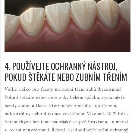
4. POUŽÍVEJTE OCHRANNÝ NÁSTROJ,
POKUD ŠTĚKÁTE NEBO ZUBNÍM TŘENÍM
Velké riziko pro fazety má noční tření zubů (bruxismus).
Pokud štěkáte nebo třete zuby během spánku, vystavujete
fazety stálému tlaku, který může způsobit opotřebení,
mikrotrhliny nebo dokonce rozštěpení. Více než 30 % lidí s
keramickými fazetami má nějaký stupeň bruxismu - a mnozí
si to ani neuvědomují. Řešení je jednoduché: noční ochranný