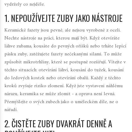
vydržely co nejdéle.
1. NEPOUŽÍVEJTE ZUBY JAKO NÁSTROJE
Keramické fazety jsou pevné, ale nejsou vyrobené z oceli.
Nechte nástroje na práci, kterou mají být. Když otevíráte
láhve zubama, kousáte do pevných oříšků nebo trháte lepící
pásku zuby, zatěžujete fazety nečekanými silami. To může
způsobit mikrotrhliny, které se postupně rozšiřují. Vítejte v
těchto situacích: otevírání láhví, kousání do tužek, kousání
do ledových kostek nebo otevírání obalů. Každý z těchto
kroků zvyšuje riziko zlomení. Když jste vystaveni náhlému
nárazu, keramika se může zlomit - a oprava není levná.
Přemýšlejte o svých zubech jako o uměleckém díle, ne o
nářadí.
2. ČISTĚTE ZUBY DVAKRÁT DENNĚ A