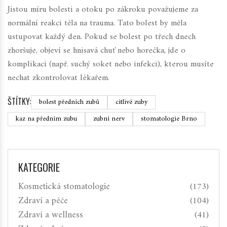
Jistou míru bolesti a otoku po zákroku považujeme za
normální reakci těla na trauma. Tato bolest by měla
ustupovat každý den. Pokud se bolest po třech dnech
zhoršuje, objeví se hnisavá chuť nebo horečka, jde o
komplikaci (např. suchý soket nebo infekci), kterou musíte
nechat zkontrolovat lékařem.
ŠTÍTKY:
bolest předních zubů
citlivé zuby
kaz na předním zubu
zubní nerv
stomatologie Brno
KATEGORIE
Kosmetická stomatologie
(173)
Zdraví a péče
(104)
Zdraví a wellness
(41)