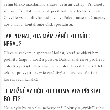
velmi blízko maxilárního sinusu (čelistní dutiny). Při zánětu
sinusu může tlak vyvolávat pocit bolesti v těchto zubech.
Obvykle však bolí více zadní zuby. Pokud máte také ucpaný
nos a hlavu, kontaktujte ORL specialistu.
JAK POZNAT, ZDA MÁM ZÁNĚT ZUBNÍHO
NERVU?
Hlavním znakem je spontánní bolest, která se objeví bez
podnětu (např. v noci) a pulsuje. Dalším znakem je prodleva
bolesti - pokud pijete studené a bolest trvá déle než 10-15
sekund po vypití, nerv je zánětlivý a potřebuje ošetření
kořenových kanálků.
JE MOŽNÉ VYBIČIT ZUB DOMA, ABY PŘESTAL
BOLET?
Ne, a bylo by to velmi nebezpečné. Pokusy o „vybití“ zubu