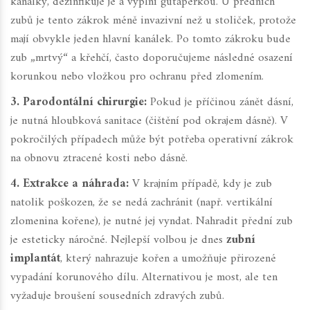
kanálky, dezinfikuje je a vyplní gutaperkou. U předních
zubů je tento zákrok méně invazivní než u stoliček, protože
mají obvykle jeden hlavní kanálek. Po tomto zákroku bude
zub „mrtvý“ a křehčí, často doporučujeme následné osazení
korunkou nebo vložkou pro ochranu před zlomením.
3. Parodontální chirurgie:
Pokud je příčinou zánět dásní,
je nutná hloubková sanitace (čištění pod okrajem dásně). V
pokročilých případech může být potřeba operativní zákrok
na obnovu ztracené kosti nebo dásně.
4. Extrakce a náhrada:
V krajním případě, kdy je zub
natolik poškozen, že se nedá zachránit (např. vertikální
zlomenina kořene), je nutné jej vyndat. Nahradit přední zub
je esteticky náročné. Nejlepší volbou je dnes
zubní
implantát
, který nahrazuje kořen a umožňuje přirozené
vypadání korunového dílu
. Alternativou je most, ale ten
vyžaduje broušení sousedních zdravých zubů.