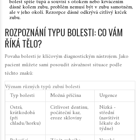
bolest spíše tupá a souvisí s otokem nebo krvácením
dásně kolem zubu, problém nemusí být v zubu samotném,
ale v jeho okolí. Rezorpce dásně odkrývá citlivý krček
zubu.
ROZPOZNÁNÍ TYPU BOLESTI: CO VÁM
ŘÍKÁ TĚLO?
Povaha bolesti je klíčovým diagnostickým nástrojem. Jako
pacient můžete sami posoudit závažnost situace podle
těchto znaků:
Význam různých typů zubní bolesti
Typ bolesti
Možná příčina
Urgence
Ostrá,
Citlivost dentinu,
Nízká -
krátkodobá
počáteční kaz,
střední
(při
eroze skloviny
(navštívit
chladu/horku)
lékaře do
týdne)