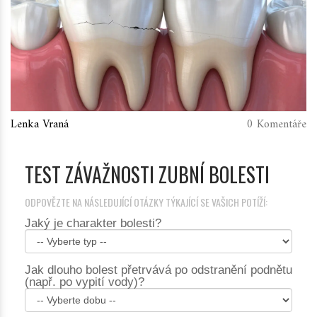
Lenka Vraná
0 Komentáře
TEST ZÁVAŽNOSTI ZUBNÍ BOLESTI
ODPOVĚZTE NA NÁSLEDUJÍCÍ OTÁZKY TÝKAJÍCÍ SE VAŠICH POTÍŽÍ:
Jaký je charakter bolesti?
Jak dlouho bolest přetrvává po odstranění podnětu
(např. po vypití vody)?