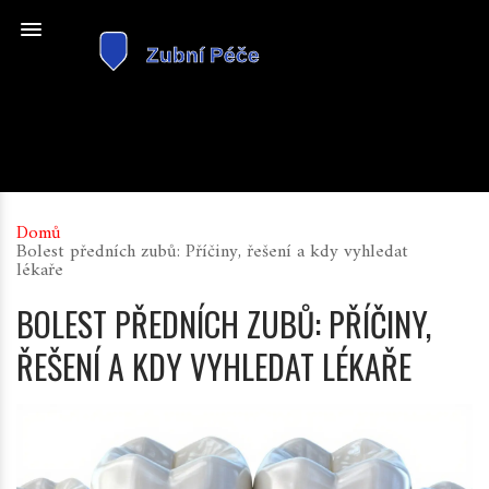
Domů
Bolest předních zubů: Příčiny, řešení a kdy vyhledat
lékaře
BOLEST PŘEDNÍCH ZUBŮ: PŘÍČINY,
ŘEŠENÍ A KDY VYHLEDAT LÉKAŘE