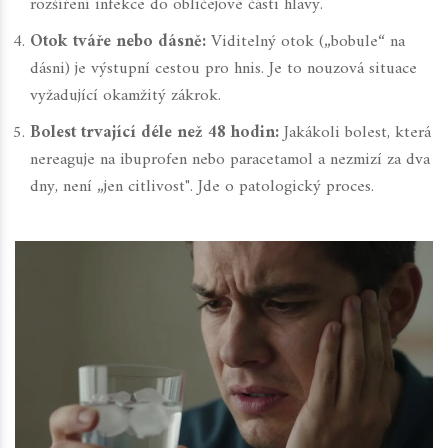
rozšíření infekce do obličejové části hlavy.
Otok tváře nebo dásně:
Viditelný otok („bobule“ na
dásni) je výstupní cestou pro hnis. Je to nouzová situace
vyžadující okamžitý zákrok.
Bolest trvající déle než 48 hodin:
Jakákoli bolest, která
nereaguje na ibuprofen nebo paracetamol a nezmizí za dva
dny, není „jen citlivost". Jde o patologický proces.