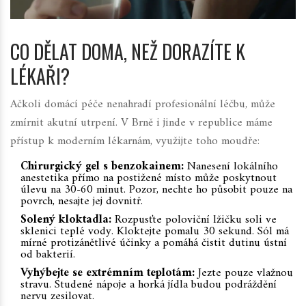
CO DĚLAT DOMA, NEŽ DORAZÍTE K
LÉKAŘI?
Ačkoli domácí péče nenahradí profesionální léčbu, může
zmírnit akutní utrpení. V Brně i jinde v republice máme
přístup k moderním lékarnám, využijte toho moudře:
Chirurgický gel s benzokainem:
Nanesení lokálního
anestetika přímo na postižené místo může poskytnout
úlevu na 30-60 minut. Pozor, nechte ho působit pouze na
povrch, nesajte jej dovnitř.
Solený kloktadla:
Rozpusťte poloviční lžičku soli ve
sklenici teplé vody. Kloktejte pomalu 30 sekund. Sól má
mírné protizánětlivé účinky a pomáhá čistit dutinu ústní
od bakterií.
Vyhýbejte se extrémním teplotám:
Jezte pouze vlažnou
stravu. Studené nápoje a horká jídla budou podráždění
nervu zesilovat.