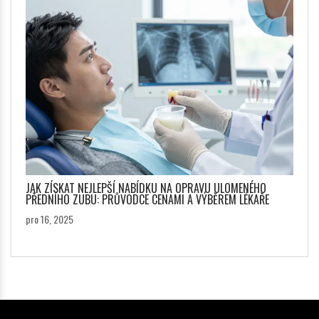
JAK ZÍSKAT NEJLEPŠÍ NABÍDKU NA OPRAVU ULOMENÉHO
PŘEDNÍHO ZUBU: PRŮVODCE CENAMI A VÝBĚREM LÉKAŘE
pro 16, 2025