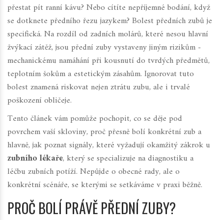
přestat pít ranní kávu? Nebo cítíte nepříjemné bodání, když
se dotknete předního řezu jazykem? Bolest předních zubů je
specifická. Na rozdíl od zadních molárů, které nesou hlavní
žvýkací zátěž, jsou přední zuby vystaveny jiným rizikům -
mechanickému namáhání při kousnutí do tvrdých předmětů,
teplotním šokům a estetickým zásahům. Ignorovat tuto
bolest znamená riskovat nejen ztrátu zubu, ale i trvalé
poškození obličeje.
Tento článek vám pomůže pochopit, co se děje pod
povrchem vaší skloviny, proč přesně bolí konkrétní zub a
hlavně, jak poznat signály, které vyžadují okamžitý zákrok u
zubního lékaře
, který se specializuje na
diagnostiku a
léčbu zubních potíží
. Nepůjde o obecné rady, ale o
konkrétní scénáře, se kterými se setkáváme v praxi běžně.
PROČ BOLÍ PRÁVĚ PŘEDNÍ ZUBY?