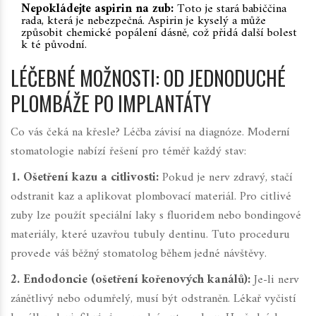
Nepokládejte aspirin na zub:
Toto je stará babiččina
rada, která je nebezpečná. Aspirin je kyselý a může
způsobit chemické popálení dásně, což přidá další bolest
k té původní.
LÉČEBNÉ MOŽNOSTI: OD JEDNODUCHÉ
PLOMBÁŽE PO IMPLANTÁTY
Co vás čeká na křesle? Léčba závisí na diagnóze. Moderní
stomatologie nabízí řešení pro téměř každý stav:
1. Ošetření kazu a citlivosti:
Pokud je nerv zdravý, stačí
odstranit kaz a aplikovat plombovací materiál. Pro citlivé
zuby lze použít speciální laky s fluoridem nebo bondingové
materiály, které uzavřou tubuly dentinu. Tuto proceduru
provede váš běžný stomatolog během jedné návštěvy.
2. Endodoncie (ošetření kořenových kanálů):
Je-li nerv
zánětlivý nebo odumřelý, musí být odstraněn. Lékař vyčistí