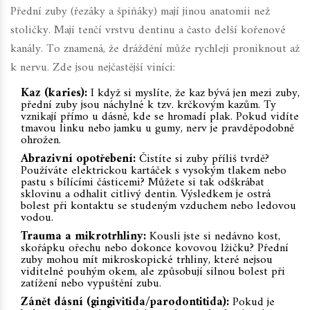
Přední zuby (řezáky a špiňáky) mají jinou anatomii než
stoličky. Mají tenčí vrstvu dentinu a často delší kořenové
kanály. To znamená, že dráždění může rychleji proniknout až
k nervu. Zde jsou nejčastější viníci:
Kaz (karies):
I když si myslíte, že kaz bývá jen mezi zuby,
přední zuby jsou náchylné k tzv. krčkovým kazům. Ty
vznikají přímo u dásně, kde se hromadí plak. Pokud vidíte
tmavou linku nebo jamku u gumy, nerv je pravděpodobně
ohrožen.
Abrazivní opotřebení:
Čistíte si zuby příliš tvrdě?
Používáte elektrickou kartáček s vysokým tlakem nebo
pastu s bílícími částicemi? Můžete si tak odškrábat
sklovinu a odhalit citlivý dentin. Výsledkem je ostrá
bolest při kontaktu se studeným vzduchem nebo ledovou
vodou.
Trauma a mikrotrhliny:
Kousli jste si nedávno kost,
skořápku ořechu nebo dokonce kovovou lžičku? Přední
zuby mohou mít mikroskopické trhliny, které nejsou
viditelné pouhým okem, ale způsobují silnou bolest při
zatížení nebo vypuštění zubu.
Zánět dásní (gingivitida/parodontitida):
Pokud je