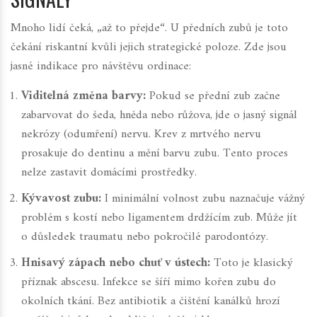
Mnoho lidí čeká, „až to přejde“. U předních zubů je toto
čekání riskantní kvůli jejich strategické poloze. Zde jsou
jasné indikace pro návštěvu ordinace:
Viditelná změna barvy:
Pokud se přední zub začne
zabarvovat do šeda, hněda nebo růžova, jde o jasný signál
nekrózy (odumření) nervu. Krev z mrtvého nervu
prosakuje do dentinu a mění barvu zubu. Tento proces
nelze zastavit domácími prostředky.
Kývavost zubu:
I minimální volnost zubu naznačuje vážný
problém s kostí nebo ligamentem drdžícím zub. Může jít
o důsledek traumatu nebo pokročilé parodontózy.
Hnisavý zápach nebo chuť v ústech:
Toto je klasický
příznak abscesu. Infekce se šíří mimo kořen zubu do
okolních tkání. Bez antibiotik a čištění kanálků hrozí