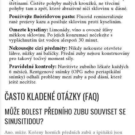
štětinami. Čistěte pohyby malých kroužků, ne třecími
pohyby tam a zpět, které abrazivně ničí sklovinu u dásně.
Používejte fluóridovou pastu:
Fluorid remineralizuje
rané projevy kazu a posiluje sklovinu proti kyselinám.
Omezte kyseliny:
Limonády, víno a ovocné šťávy
měkkou sklovinu. Po jejich konzumaci nečekejte s
vypláchnutím úst vodou alespoň 30 minut.
Nekousejte cizí předměty:
Nikdy nekouste otevřete
láhve, nůžky ani balíčky. Přední zuby nejsou konstruovány
pro takový točivý moment síly.
Pravidelné kontroly:
Navštivte zubního lékaře každých
6 měsíců. Rentgenové snímky (OPG nebo periapikální
snímky) odhalí problémy mezi zuby a pod dásní, které
ještě necítíte.
ČASTO KLADENÉ OTÁZKY (FAQ)
MŮŽE BOLEST PŘEDNÍHO ZUBU SOUVISET SE
SINUSITIDOU?
Ano, může. Kořeny horních předních zubů a špiňáků jsou