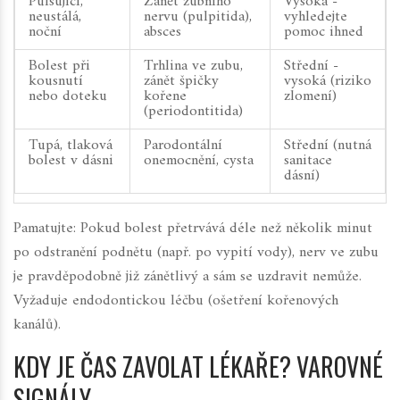
Pulsující,
Zánět zubního
Vysoká -
neustálá,
nervu (pulpitida),
vyhledejte
noční
absces
pomoc ihned
Bolest při
Trhlina ve zubu,
Střední -
kousnutí
zánět špičky
vysoká (riziko
nebo doteku
kořene
zlomení)
(periodontitida)
Tupá, tlaková
Parodontální
Střední (nutná
bolest v dásni
onemocnění, cysta
sanitace
dásní)
Pamatujte: Pokud bolest přetrvává déle než několik minut
po odstranění podnětu (např. po vypití vody), nerv ve zubu
je pravděpodobně již zánětlivý a sám se uzdravit nemůže.
Vyžaduje endodontickou léčbu (ošetření kořenových
kanálů).
KDY JE ČAS ZAVOLAT LÉKAŘE? VAROVNÉ
SIGNÁLY