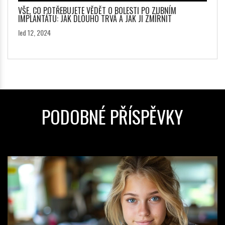
VŠE, CO POTŘEBUJETE VĚDĚT O BOLESTI PO ZUBNÍM
IMPLANTÁTU: JAK DLOUHO TRVÁ A JAK JI ZMÍRNIT
led 12, 2024
PODOBNÉ PŘÍSPĚVKY