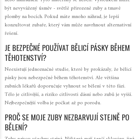
nebo náhradách. Tyto materiály se nebělí. Výsledkem může
být nevyvážený úsměv - světlé přirozené zuby a tmavé
plomby na bocích. Pokud máte mnoho náhrad, je lepší
konzultovat zubaře, který vám může navrhnout alternativní
řešení.
JE BEZPEČNÉ POUŽÍVAT BĚLICÍ PÁSKY BĚHEM
TĚHOTENSTVÍ?
Neexistují jednoznačné studie, které by prokázaly, že bělicí
pásky jsou nebezpečné během těhotenství. Ale většina
zubních lékařů doporučuje vyhnout se bělení v této fázi.
Tělo je citlivější, a riziko citlivosti dásní nebo zubů je vyšší.
Nejbezpečnější volba je počkat až po porodu.
PROČ SE MOJE ZUBY NEZBARVUJÍ STEJNĚ PO
BĚLENÍ?