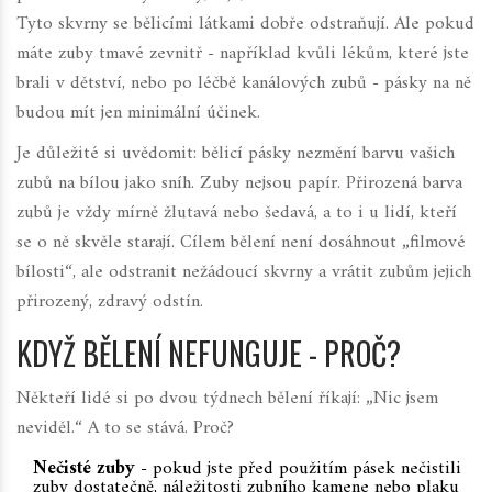
Tyto skvrny se bělicími látkami dobře odstraňují. Ale pokud
máte zuby tmavé zevnitř - například kvůli lékům, které jste
brali v dětství, nebo po léčbě kanálových zubů - pásky na ně
budou mít jen minimální účinek.
Je důležité si uvědomit: bělicí pásky nezmění barvu vašich
zubů na bílou jako sníh. Zuby nejsou papír. Přirozená barva
zubů je vždy mírně žlutavá nebo šedavá, a to i u lidí, kteří
se o ně skvěle starají. Cílem bělení není dosáhnout „filmové
bílosti“, ale odstranit nežádoucí skvrny a vrátit zubům jejich
přirozený, zdravý odstín.
KDYŽ BĚLENÍ NEFUNGUJE - PROČ?
Někteří lidé si po dvou týdnech bělení říkají: „Nic jsem
neviděl.“ A to se stává. Proč?
Nečisté zuby
- pokud jste před použitím pásek nečistili
zuby dostatečně, náležitosti zubního kamene nebo plaku