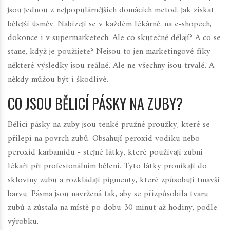
jsou jednou z nejpopulárnějších domácích metod, jak získat
bělejší úsměv. Nabízejí se v každém lékárně, na e-shopech,
dokonce i v supermarketech. Ale co skutečně dělají? A co se
stane, když je použijete? Nejsou to jen marketingové fíky -
některé výsledky jsou reálné. Ale ne všechny jsou trvalé. A
někdy můžou být i škodlivé.
CO JSOU BĚLICÍ PÁSKY NA ZUBY?
Bělicí pásky na zuby jsou tenké pružné proužky, které se
přilepí na povrch zubů. Obsahují peroxid vodíku nebo
peroxid karbamidu - stejné látky, které používají zubní
lékaři při profesionálním bělení. Tyto látky pronikají do
skloviny zubu a rozkládají pigmenty, které způsobují tmavší
barvu. Pásma jsou navržená tak, aby se přizpůsobila tvaru
zubů a zůstala na místě po dobu 30 minut až hodiny, podle
výrobku.