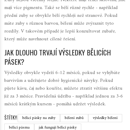
Zuby nejsou všechny stejné. Některé mají tenčí sklovinu, jiné
mají více pigmentu. Také se bělí různě rychle - například
přední zuby se obvykle bělí rychleji než stranové. Pokud
máte zuby s různou barvou, bělení může zvýraznit tyto
rozdíly. V takovém případě je lepší konzultovat zubaře,
který může navrhnout cílené řešení.
JAK DLOUHO TRVAJÍ VÝSLEDKY BĚLICÍCH
PÁSEK?
Výsledky obvykle vydrží 6-12 měsíců, pokud se vyhýbáte
barvivům a udržujete dobré hygienické návyky. Pokud
pijete kávu, čaj nebo kouříte, můžete ztratit většinu efektu
již za 3 měsíce. Pravidelná údržba - například jednou za 3-6
měsíců krátkým kursem - pomáhá udržet výsledek.
ŠTÍTKY:
bělicí pásky na zuby
bělení zubů
výsledky bělení
bělicí pásma
jak fungují bělicí pásky