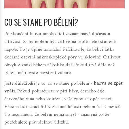
CO SE STANE PO BĚLENÍ?
Po skončení kurzu mnoho lidí zaznamenává dočasnou
citlivost. Zuby mohou být citlivé na teplé nebo studené
nápoje. To je úplně normální. Příčinou je, že bělicí látka
dočasně otevírá mikroskopické póry ve sklovině. Citlivost
obvykle zmizí během několika dní. Pokud trvá déle než
týden, měli byste navštívit zubaře.
Ještě důležitější je to, co se stane po bělení -
barva se zpět
vrátí
. Pokud pokračujete v pítí kávy, černého čaje,
červeného vína nebo kouření, vaše zuby se opět tmaví.
Většina lidí ztrácí 50 % získané bělosti během 6-12 měsíců.
To neznamená, že bělení nemá smysl - znamená to, že
potřebujete pravidelnou údržbu.