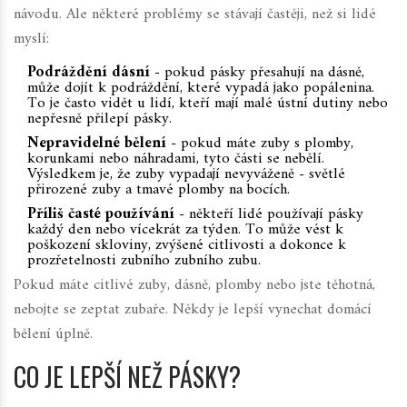
návodu. Ale některé problémy se stávají častěji, než si lidé
myslí:
Podráždění dásní
- pokud pásky přesahují na dásně,
může dojít k podráždění, které vypadá jako popálenina.
To je často vidět u lidí, kteří mají malé ústní dutiny nebo
nepřesně přilepí pásky.
Nepravidelné bělení
- pokud máte zuby s plomby,
korunkami nebo náhradami, tyto části se
nebělí
.
Výsledkem je, že zuby vypadají nevyváženě - světlé
přirozené zuby a tmavé plomby na bocích.
Příliš časté používání
- někteří lidé používají pásky
každý den nebo vícekrát za týden. To může vést k
poškození skloviny, zvýšené citlivosti a dokonce k
prozřetelnosti zubního zubního zubu.
Pokud máte citlivé zuby, dásně, plomby nebo jste těhotná,
nebojte se zeptat zubaře. Někdy je lepší vynechat domácí
bělení úplně.
CO JE LEPŠÍ NEŽ PÁSKY?