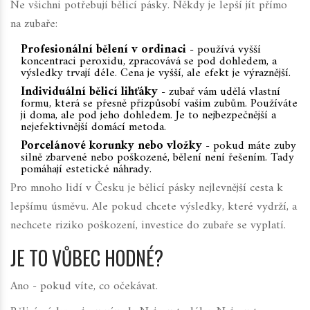
Ne všichni potřebují bělicí pásky. Někdy je lepší jít přímo
na zubaře:
Profesionální bělení v ordinaci
- používá vyšší
koncentraci peroxidu, zpracovává se pod dohledem, a
výsledky trvají déle. Cena je vyšší, ale efekt je výraznější.
Individuální bělicí lihťáky
- zubař vám udělá vlastní
formu, která se přesně přizpůsobí vašim zubům. Používáte
ji doma, ale pod jeho dohledem. Je to nejbezpečnější a
nejefektivnější domácí metoda.
Porcelánové korunky nebo vložky
- pokud máte zuby
silně zbarvené nebo poškozené, bělení není řešením. Tady
pomáhají estetické náhrady.
Pro mnoho lidí v Česku je bělicí pásky nejlevnější cesta k
lepšímu úsměvu. Ale pokud chcete výsledky, které vydrží, a
nechcete riziko poškození, investice do zubaře se vyplatí.
JE TO VŮBEC HODNÉ?
Ano - pokud víte, co očekávat.