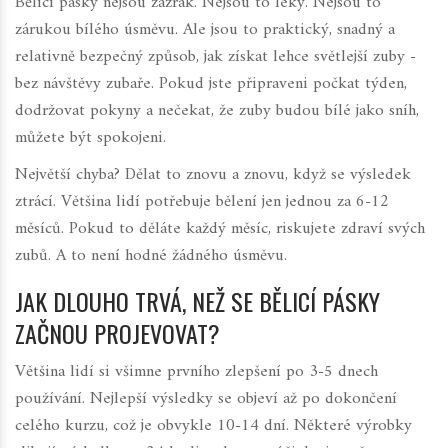
Bělicí pásky nejsou zázrak. Nejsou to léky. Nejsou to
zárukou bílého úsměvu. Ale jsou to praktický, snadný a
relativně bezpečný způsob, jak získat lehce světlejší zuby -
bez návštěvy zubaře. Pokud jste připraveni počkat týden,
dodržovat pokyny a nečekat, že zuby budou bílé jako sníh,
můžete být spokojeni.
Největší chyba? Dělat to znovu a znovu, když se výsledek
ztrácí. Většina lidí potřebuje bělení jen jednou za 6-12
měsíců. Pokud to děláte každý měsíc, riskujete zdraví svých
zubů. A to není hodné žádného úsměvu.
JAK DLOUHO TRVÁ, NEŽ SE BĚLICÍ PÁSKY
ZAČNOU PROJEVOVAT?
Většina lidí si všimne prvního zlepšení po 3-5 dnech
používání. Nejlepší výsledky se objeví až po dokončení
celého kurzu, což je obvykle 10-14 dní. Některé výrobky