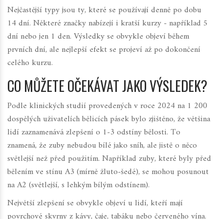
Nejčastější typy jsou ty, které se používají denně po dobu
14 dní. Některé značky nabízejí i kratší kurzy - například 5
dní nebo jen 1 den. Výsledky se obvykle objeví během
prvních dní, ale nejlepší efekt se projeví až po dokončení
celého kurzu.
CO MŮŽETE OČEKÁVAT JAKO VÝSLEDEK?
Podle klinických studií provedených v roce 2024 na 1 200
dospělých uživatelích bělicích pásek bylo zjištěno, že většina
lidí zaznamenává zlepšení o 1-3 odstíny bělosti. To
znamená, že zuby nebudou bílé jako sníh, ale jistě o něco
světlejší než před použitím. Například zuby, které byly před
bělením ve stínu A3 (mírně žluto-šedé), se mohou posunout
na A2 (světlejší, s lehkým bílým odstínem).
Největší zlepšení se obvykle objeví u lidí, kteří mají
povrchové skvrny z kávy, čaje, tabáku nebo červeného vína.