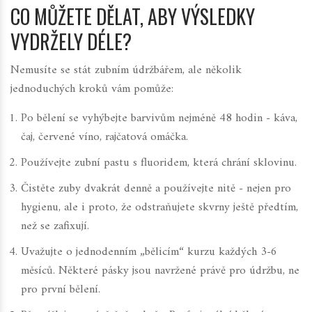
CO MŮŽETE DĚLAT, ABY VÝSLEDKY
VYDRŽELY DÉLE?
Nemusíte se stát zubním údržbářem, ale několik
jednoduchých kroků vám pomůže:
Po bělení se vyhýbejte barvivům nejméně 48 hodin - káva,
čaj, červené víno, rajčatová omáčka.
Používejte zubní pastu s fluoridem, která chrání sklovinu.
Čistěte zuby dvakrát denně a používejte nitě - nejen pro
hygienu, ale i proto, že odstraňujete skvrny ještě předtím,
než se zafixují.
Uvažujte o jednodenním „bělicím“ kurzu každých 3-6
měsíců. Některé pásky jsou navržené právě pro údržbu, ne
pro první bělení.