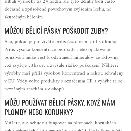
slibují výsledky za 24 hodin, ale tyto účinky jsou často
dočasné a způsobené povrchovým zvýšením lesku, ne
skutečným bělením.
MŮŽOU BĚLICÍ PÁSKY POŠKODIT ZUBY?
Ano, pokud je používáte příliš často nebo příliš dlouho.
Příliš vysoká koncentrace peroxidu nebo opakované
používání může vést k odstranění minerałów ze skloviny,
což zvyšuje citlivost a zvyšuje riziko poškození. Některé
výrobky mají příliš vysokou koncentraci a nejsou schváleny
v EU. Vždy volte produkty s označením CE a vyhýbejte se
neznámým značkám z e-shopů.
MŮŽU POUŽÍVAT BĚLICÍ PÁSKY, KDYŽ MÁM
PLOMBY NEBO KORUNKY?
Můžete, ale nebudou fungovat na plombách, korunkách