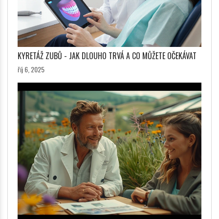
KYRETÁŽ ZUBŮ - JAK DLOUHO TRVÁ A CO MŮŽETE OČEKÁVAT
říj 6, 2025