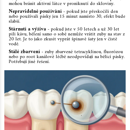
mohou bránit aktivní látce v proniknutí do skloviny.
Nepravidelné používání
- pokud jste přeskočili den
nebo používali pásky jen 15 minut namísto 30, efekt bude
slabší.
Stárnutí a výživa
- pokud jste v 50 letech a už 30 let
pili kávu, bělení samo o sobě nemůže vrátit zuby na stav z
20 let. Je to jako zkusit vyprát špinavé šaty jen v čisté
vodě.
Stálé zbarvení
- zuby zbarvené tetracyklinou, fluorózou
nebo po root kanálové léčbě neodpovídají na bělicí pásky.
Potřebují jiné řešení.