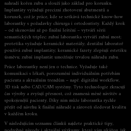
nahradí kořen zubu a slouží jako základ pro korunku
.
Implantáty vyžadují precizní zhotovení abutmentů a
korunek, což je práce, kde se setkává technické know‑how
laborantky s požadavky chirurga i ortodontisty. Každý krok
– od skenování až po finální leštění – vytváří sérii
semantických triplec: zubní laborantka
vytváří
zubní most;
protetika
vyžaduje
keramické materiály; dentální laboratoř
používá
zubní implantáty; keramické fazety
zlepšují
estetiku
úsměvu; zubní implantát
umožňuje
trvalou náhradu zubu.
Práce laborantky není jen o technice. Vyžaduje také
komunikaci s lékaři, porozumění individuálním potřebám
pacienta a aktuálním trendům – např. digitální workflow,
3D tisk nebo CAD/CAM systémy. Tyto technologie zkracují
čas výroby a zvyšují přesnost, což znamená méně návštěv a
spokojenější pacienty. Díky nim může laborantka rychle
přejít od návrhu k finální náhradě a zároveň sledovat kvalitu
v každém kroku.
V následujícím seznamu článků najdete praktické tipy,
podrobné návody i aktuální výzkumy, které vám ukážou, jak