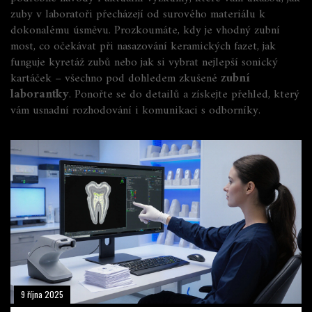
zuby v laboratoři přecházejí od surového materiálu k
dokonalému úsměvu. Prozkoumáte, kdy je vhodný zubní
most, co očekávat při nasazování keramických fazet, jak
funguje kyretáž zubů nebo jak si vybrat nejlepší sonický
kartáček – všechno pod dohledem zkušené
zubní
laborantky
. Ponořte se do detailů a získejte přehled, který
vám usnadní rozhodování i komunikaci s odborníky.
9 října 2025