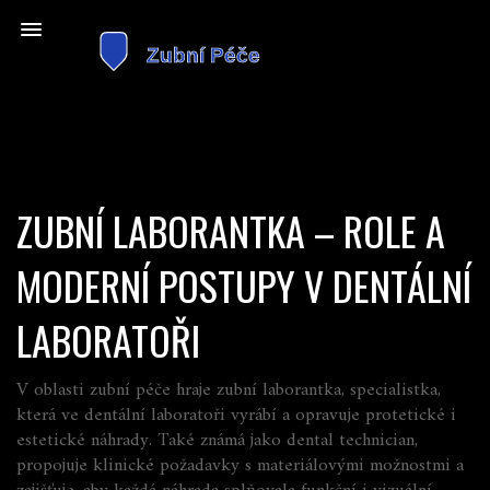
ZUBNÍ LABORANTKA – ROLE A
MODERNÍ POSTUPY V DENTÁLNÍ
LABORATOŘI
V oblasti zubní péče hraje
zubní laborantka
,
specialistka,
která ve dentální laboratoři vyrábí a opravuje protetické i
estetické náhrady
. Také známá jako
dental technician
,
propojuje klinické požadavky s materiálovými možnostmi a