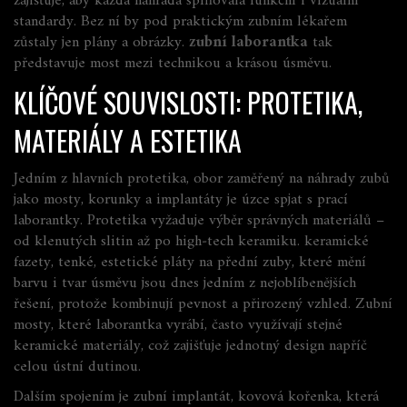
zajišťuje, aby každá náhrada splňovala funkční i vizuální
standardy.
Bez ní by pod praktickým zubním lékařem
zůstaly jen plány a obrázky.
zubní laborantka
tak
představuje most mezi technikou a krásou úsměvu.
KLÍČOVÉ SOUVISLOSTI: PROTETIKA,
MATERIÁLY A ESTETIKA
Jedním z hlavních
protetika
,
obor zaměřený na náhrady zubů
jako mosty, korunky a implantáty
je úzce spjat s prací
laborantky. Protetika vyžaduje výběr správných materiálů –
od klenutých slitin až po high‑tech keramiku.
keramické
fazety
,
tenké, estetické pláty na přední zuby, které mění
barvu i tvar úsměvu
jsou dnes jedním z nejoblíbenějších
řešení, protože kombinují pevnost a přirozený vzhled. Zubní
mosty, které laborantka vyrábí, často využívají stejné
keramické materiály, což zajišťuje jednotný design napříč
celou ústní dutinou.
Dalším spojením je
zubní implantát
,
kovová kořenka, která