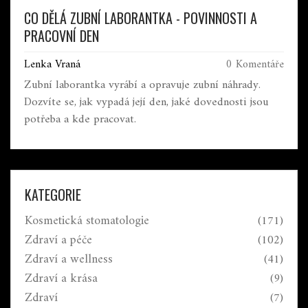
CO DĚLÁ ZUBNÍ LABORANTKA - POVINNOSTI A
PRACOVNÍ DEN
Lenka Vraná
0 Komentáře
Zubní laborantka vyrábí a opravuje zubní náhrady.
Dozvíte se, jak vypadá její den, jaké dovednosti jsou
potřeba a kde pracovat.
KATEGORIE
Kosmetická stomatologie
(171)
Zdraví a péče
(102)
Zdraví a wellness
(41)
Zdraví a krása
(9)
Zdraví
(7)