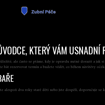
ŮVODCE, KTERÝ VÁM USNADNÍ
důležité, ale často se ptáme, kdy je opravdu nutné dorazit a ja
e bát rezervovat termín a budete vědět, co během návštěvy oček
BAŘE
te alespoň dva roky staré děti nebo jste dospělí, doporučuje se 