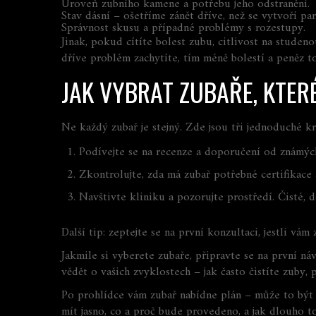
Úroveň zubního kamene a potřebu jeho odstranění.
Stav dásní – ošetříme zánět dříve, než se vytvoří pa
Správnost skusu a případné problémy s rozestupy.
Jinak, pokud cítíte bolest zubu, citlivost na studen
dříve problém zachytíte, tím méně bolestí a peněz to
JAK VYBRAT ZUBAŘE, KTER
Ne každý zubař je stejný. Zde jsou tři jednoduché 
Podívejte se na recenze a doporučení od známých.
Zkontrolujte, zda má zubař potřebné certifikace
Navštivte kliniku a pozorujte prostředí. Čisté,
Další tip: zeptejte se na první konzultaci, jestli vá
Jakmile si vyberete zubaře, připravte se na první ná
vědět o vašich zvyklostech – jak často čistíte zuby,
Po prohlídce vám zubař nabídne plán – může to být 
mít jasno, co a proč bude provedeno, a jak dlouho t