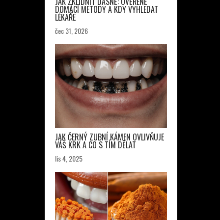
JAK ZKLIDNIT DÁSNĚ: OVĚŘENÉ
DOMÁCÍ METODY A KDY VYHLEDAT
LÉKAŘE
čec 31, 2026
JAK ČERNÝ ZUBNÍ KÁMEN OVLIVŇUJE
VÁŠ KRK A CO S TÍM DĚLAT
lis 4, 2025