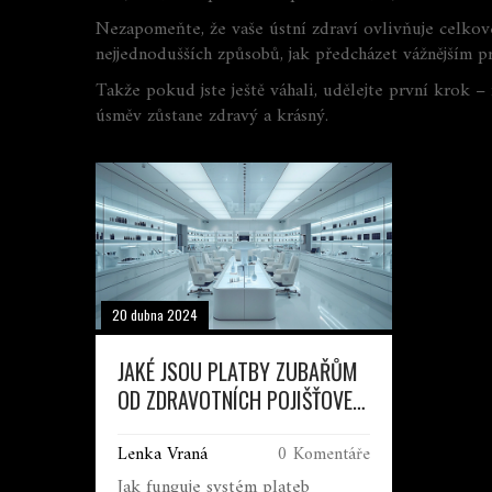
Nezapomeňte, že vaše ústní zdraví ovlivňuje celkové
nejjednodušších způsobů, jak předcházet vážnějším pr
Takže pokud jste ještě váhali, udělejte první krok –
úsměv zůstane zdravý a krásný.
20 dubna 2024
JAKÉ JSOU PLATBY ZUBAŘŮM
OD ZDRAVOTNÍCH POJIŠŤOVEN
V ČR?
Lenka Vraná
0 Komentáře
Jak funguje systém plateb