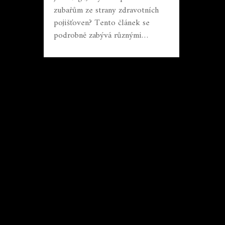
zubařům ze strany zdravotních
pojišťoven? Tento článek se
podrobně zabývá různými
aspekty financování
stomatologické péče v České
republice. Vysvětlíme, jak jsou
stanoveny sazby, jaké jsou rozdíly
mezi konkrétními procedurami a
přiblížíme možnosti financování
pro pacienty. Seznámíme vás
rovněž s výzvami, kterým čelí
zdravotnický systém v této
oblasti.