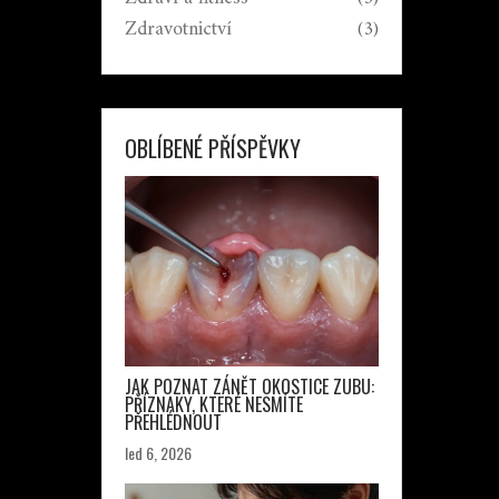
Zdravotnictví
(3)
OBLÍBENÉ PŘÍSPĚVKY
JAK POZNAT ZÁNĚT OKOSTICE ZUBU:
PŘÍZNAKY, KTERÉ NESMÍTE
PŘEHLÉDNOUT
led 6, 2026