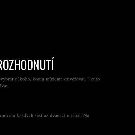
 ROZHODNUTÍ
k si vybrat někoho, komu můžeme důvěřovat. Tento
ávat.
kontrola každých šest až dvanáct měsíců. Na