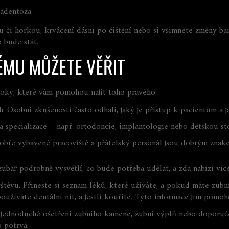
radentóza.
ou či horkou, krvácení dásní po čištění nebo si všimnete změny b
 bude stát.
ÉMU MŮŽETE VĚŘIT
kroky, které vám pomohou najít toho pravého:
 Osobní zkušenosti často odhalí, jaký je přístup k pacientům a j
 a specializace – např. ortodoncie, implantologie nebo dětskou s
 dobře vybavené pracoviště a přátelský personál jsou dobrým znak
m zubař podrobně vysvětlí, co bude potřeba udělat, a zda nabízí ví
vštěvu. Přineste si seznam léků, které užíváte, a pokud máte zubn
 používáte dentální nit, a jestli kouříte. Tyto informace jim pomo
jednoduché ošetření zubního kamene, zubní výplň nebo doporučen
o potrvá.