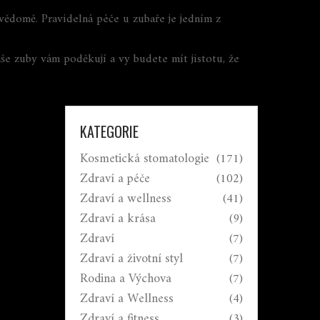
evědomě. Pravidelná péče u zubaře je jedním z
aše zuby vám poděkují a vy budete mít jistotu, že
KATEGORIE
Kosmetická stomatologie
(171)
Zdraví a péče
(102)
Zdraví a wellness
(41)
Zdraví a krása
(9)
Zdraví
(7)
Zdraví a životní styl
(7)
Rodina a Výchova
(7)
Zdraví a Wellness
(4)
Zdraví a fitness
(3)