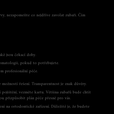
arvy, nezapomeňte co nejdříve zavolat zubaři. Čím
aké jsou čekací doby.
tomatologii, pokud to potřebujete.
em profesionální péče.
ce možností řešení. Transparentnost je znak důvěry.
í pojištění, vezměte kartu. Většina zubařů bude chtít
hou přizpůsobit plán péče přesně pro vás.
í na ortodontické zařízení. Důležité je, že budete