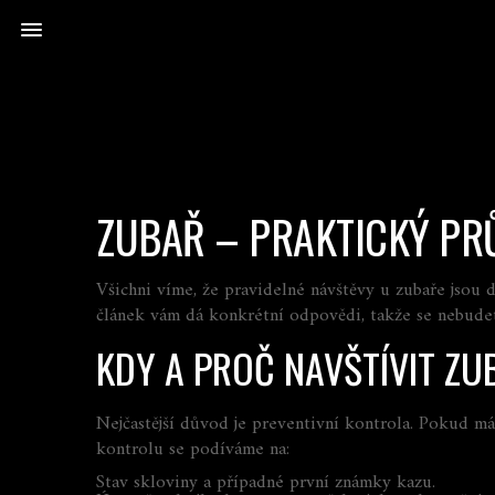
ZUBAŘ – PRAKTICKÝ PR
Všichni víme, že pravidelné návštěvy u zubaře jsou 
článek vám dá konkrétní odpovědi, takže se nebudet
KDY A PROČ NAVŠTÍVIT ZU
Nejčastější důvod je preventivní kontrola. Pokud má
kontrolu se podíváme na:
Stav skloviny a případné první známky kazu.