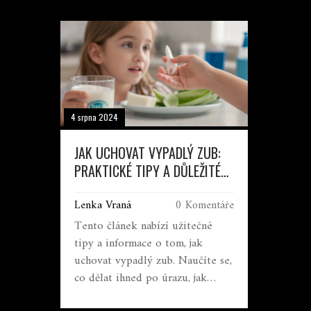
4 srpna 2024
JAK UCHOVAT VYPADLÝ ZUB:
PRAKTICKÉ TIPY A DŮLEŽITÉ
INFORMACE
Lenka Vraná
0 Komentáře
Tento článek nabízí užitečné
tipy a informace o tom, jak
uchovat vypadlý zub. Naučíte se,
co dělat ihned po úrazu, jak
správně ošetřit zub a ústa, a jaké