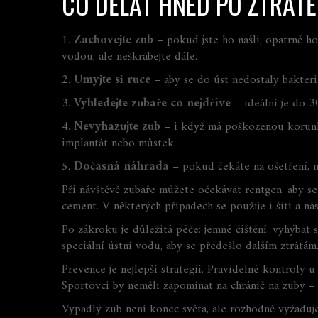
CO DĚLAT HNED PO ZTRÁT
1.
Zachovejte zub
– pokud jste ho našli, opatrně ho
vodou, ale neškrábejte dále.
2.
Umyjte si ruce
– aby se do úst nedostaly bakteri
3.
Vyhledejte zubaře co nejdříve
– ideální je do 30
4.
Nevyhazujte zub
– i když má poškozenou korunku
implantát nebo můstek.
5.
Dočasná náhrada
– pokud čekáte na ošetření, m
Při návštěvě zubaře můžete očekávat rentgen, aby se 
cement. V některých případech se použije i šití a ná
Po zákroku je důležitá péče: jemné čištění, vyhýba
speciální ústní vodu, aby se předešlo dalším ztrátám
Prevence je nejlepší strategií. Pravidelné kontroly 
Sportovci by neměli zapomínat na chránič na zuby – m
Vypadlý zub není konec světa, ale rozhodně vyžaduje