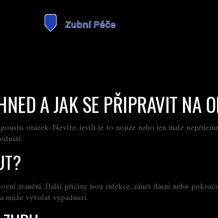
HNED A JAK SE PŘIPRAVIT NA 
poustu otázek. Nevíte, jestli je to nouze nebo jen malé nepříje
nodušší.
UT?
tovní zranění. Další příčiny jsou infekce, zánět dásní nebo pokroči
íla může vyvolat vypadnutí.