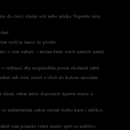
jte do čisté, vlažné soli nebo mléka. Vyprašte ústa
ožné.
m vyšší je šance, že přežije.
jte o tom zubaře – možná bude stačit umístit umělý
 v ordinaci, aby nezpůsobila posun okolních zubů.
ubař zub čistí, ošetří a vloží do kořene speciální
é dásně, zubař může doporučit úpravu stravy a
í se nadměrnému cukru snižují riziko kazu i infekce.
 zubař vám pomůže vrátit úsměv zpět co nejdříve.