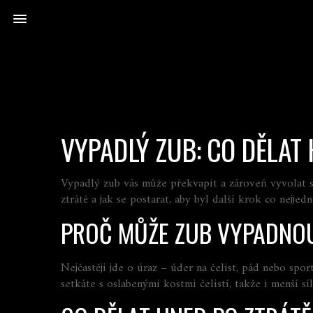
VYPADLÝ ZUB: CO DĚLAT 
Vypadlý zub vás může překvapit a zároveň vyvolat s
ztrátě a jak se postarat, aby byl další krok co nejjed
PROČ MŮŽE ZUB VYPADNO
Nejčastěji jde o úraz – úder na čelist, pád nebo spor
setkáte s oslabenými kostmi čelistí, takže i menší s