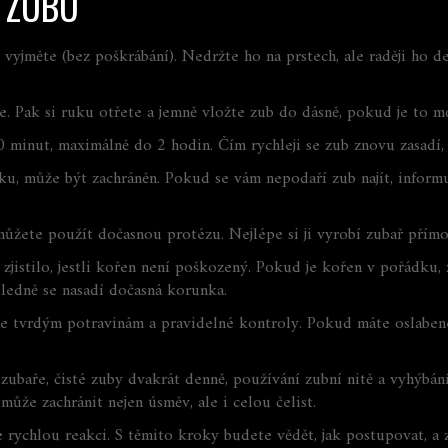
Ě ZUBU
 vyjměte (bez poškrábání). Nedržte ho na prstech, ale raději ho de
e. Pak si ruku otřete a jemně vložte zub do dásně, pokud je to m
 minut, maximálně do 2 hodin. Čím rychleji se zub znovu zasadí, tí
, může být zachráněn. Pokud se vám nepodaří zub najít, informu
ůžete použít dočasnou protézu. Nejlépe si ji vyrobí zubař přímo
zjistilo, jestli kořen není poškozený. Pokud je kořen v pořádku, z
sledně se nasadí dočasná korunka.
t se tvrdým potravinám a pravidelné kontroly. Pokud máte oslaben
.
u zubaře, čisté zuby dvakrát denně, používání zubní nitě a vyhýbán
ůže zachránit nejen úsměv, ale i celou čelist.
 rychlou reakci. S těmito kroky budete vědět, jak postupovat, a