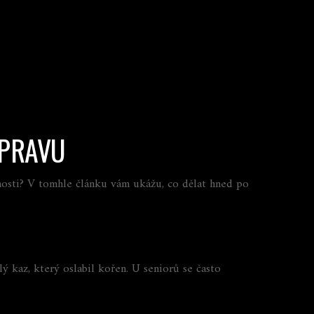
OPRAVU
mnosti? V tomhle článku vám ukážu, co dělat hned po
lý kaz, který oslabil kořen. U seniorů se často