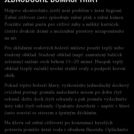
Nejprve zkontrolujte, jestli není problém v ústní hygieně.
Zubní citlivost často způsobuje zubní plak a zubní kámen.
Použijte zubní pastu pro citlivé zuby a měkký kartáček;
čistěte dvakrát denně a mezizubní prostory nezapomínejte
na nit.
Pro zklidnění svalových bolestí můžete použít teplý nebo
studený obklad. Studený obklad (např. zamražený balíček
zeleniny) snižuje otok během 15–20 minut. Naopak teplý
obklad (teplý ručník) uvolní ztuhlé svaly a podpoří krevní
oběh.
Pokud trpíte bolestí hlavy, vyzkoušejte jednoduchý dechový
cvičební postup: pomalu nadechněte nosem po dobu čtyř
sekund, držte dech čtyři sekundy a pak pomalu vydechněte
ústy také čtyři sekundy. Opakujte desetkrát – napětí v hlavě
často souvisí se stresem a špatným dýcháním.
Na úlevu od zubní citlivosti po konzumaci kyselých
potravin pomůže ústní voda s obsahem fluoridu. Opláchněte