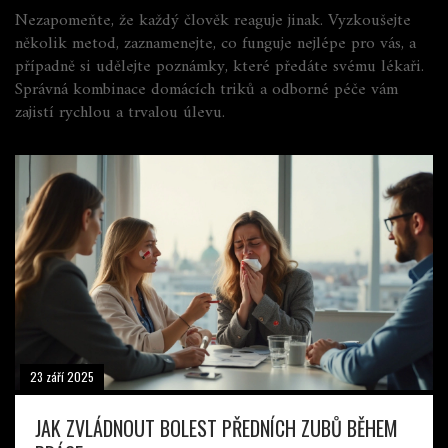
Nezapomeňte, že každý člověk reaguje jinak. Vyzkoušejte
několik metod, zaznamenejte, co funguje nejlépe pro vás, a
případně si udělejte poznámky, které předáte svému lékaři.
Správná kombinace domácích triků a odborné péče vám
zajistí rychlou a trvalou úlevu.
23 září 2025
JAK ZVLÁDNOUT BOLEST PŘEDNÍCH ZUBŮ BĚHEM