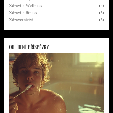
Zdraví a Wellness
(4)
Zdraví a fitness
(3)
Zdravotnictví
(3)
OBLÍBENÉ PŘÍSPĚVKY