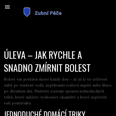
ÚLEVA – JAK RYCHLE A
SNADNO ZMÍRNIT BOLEST
Bolest vás potkává skoro každý den – ať už je to citlivost
zubů po studené vodě, nepříjemná svalová napětí nebo hlava
po dlouhém dni. Naštěstí existuje spousta jednoduchých
triků, které můžete vyzkoušet okamžitě a které nepřetíží
vaši peněženku.
JEDNODUCHÉ DOMÁCÍ TRIKY