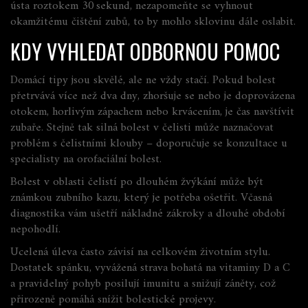
ústa roztokem 30 sekund, nezapomeňte se vyhnout
okamžitému čištění zubů, to by mohlo sklovinu dále oslabit.
KDY VYHLEDAT ODBORNOU POMOC
Domácí tipy jsou skvělé, ale ne vždy stačí. Pokud bolest
přetrvává více než dva dny, zhoršuje se nebo je doprovázena
otokem, horlivým zápachem nebo krvácením, je čas navštívit
zubaře. Stejně tak silná bolest v čelisti může naznačovat
problém s čelistními klouby – doporučuje se konzultace u
specialisty na orofaciální bolest.
Bolest v oblasti čelistí po dlouhém žvýkání může být
známkou zubního kazu, který je potřeba ošetřit. Včasná
diagnostika vám ušetří nákladné zákroky a dlouhé období
nepohodlí.
Ucelená úleva často závisí na celkovém životním stylu.
Dostatek spánku, vyvážená strava bohatá na vitaminy D a C
a pravidelný pohyb posilují imunitu a snižují záněty, což
přirozeně pomáhá snížit bolestické projevy.