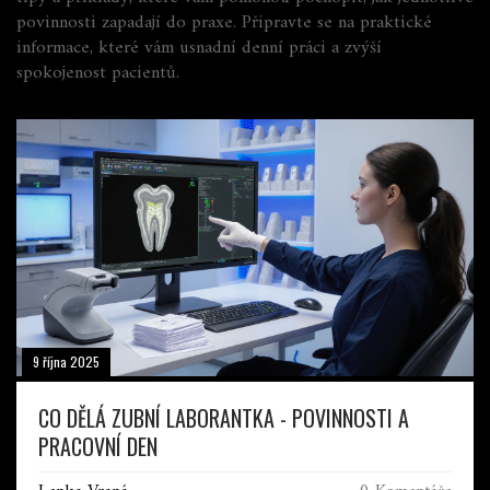
povinnosti zapadají do praxe. Připravte se na praktické
informace, které vám usnadní denní práci a zvýší
spokojenost pacientů.
9 října 2025
CO DĚLÁ ZUBNÍ LABORANTKA - POVINNOSTI A
PRACOVNÍ DEN