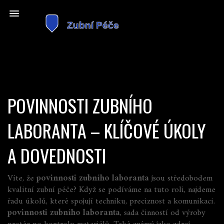
POVINNOSTI ZUBNÍHO
LABORANTA – KLÍČOVÉ ÚKOLY
A DOVEDNOSTI
Víte, že
povinnosti zubního laboranta
jsou středobodem
kvalitní zubní péče? Když se podíváme na tuto roli, najdeme
řadu úkolů, které spojují techniku, preciznost a komunikaci.
povinnosti zubního laboranta
,
sada činností od výroby