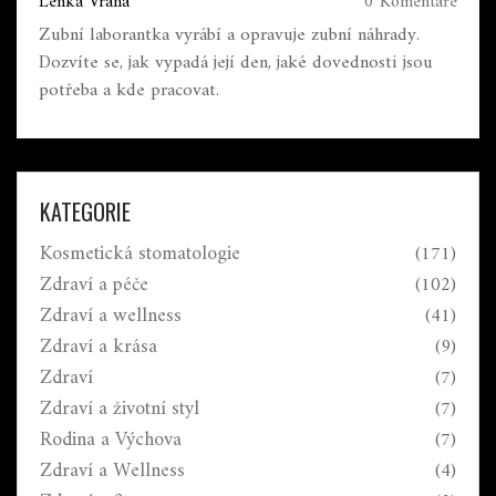
Lenka Vraná
0 Komentáře
Zubní laborantka vyrábí a opravuje zubní náhrady.
Dozvíte se, jak vypadá její den, jaké dovednosti jsou
potřeba a kde pracovat.
KATEGORIE
Kosmetická stomatologie
(171)
Zdraví a péče
(102)
Zdraví a wellness
(41)
Zdraví a krása
(9)
Zdraví
(7)
Zdraví a životní styl
(7)
Rodina a Výchova
(7)
Zdraví a Wellness
(4)