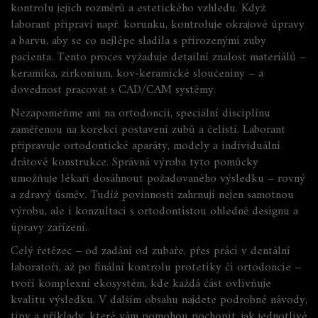
kontrolu jejich rozměrů a estetického vzhledu. Když
laborant připraví např. korunku, kontroluje okrajové úpravy
a barvu, aby se co nejlépe sladila s přirozenými zuby
pacienta. Tento proces vyžaduje detailní znalost materiálů –
keramika, zirkonium, kov‑keramické sloučeniny – a
dovednost pracovat s CAD/CAM systémy.
Nezapomeňme ani na
ortodoncii
,
speciální disciplínu
zaměřenou na korekci postavení zubů a čelistí
. Laborant
připravuje ortodontické aparáty, modely a individuální
drátové konstrukce. Správná výroba tyto pomůcky
umožňuje lékaři dosáhnout požadovaného výsledku – rovný
a zdravý úsměv. Tudíž povinnosti zahrnují nejen samotnou
výrobu, ale i konzultaci s ortodontistou ohledně designu a
úpravy zařízení.
Celý řetězec – od zadání od zubaře, přes práci v dentální
laboratoři, až po finální kontrolu protetiky či ortodoncie –
tvoří komplexní ekosystém, kde každá část ovlivňuje
kvalitu výsledku. V dalším obsahu najdete podrobné návody,
tipy a příklady, které vám pomohou pochopit, jak jednotlivé