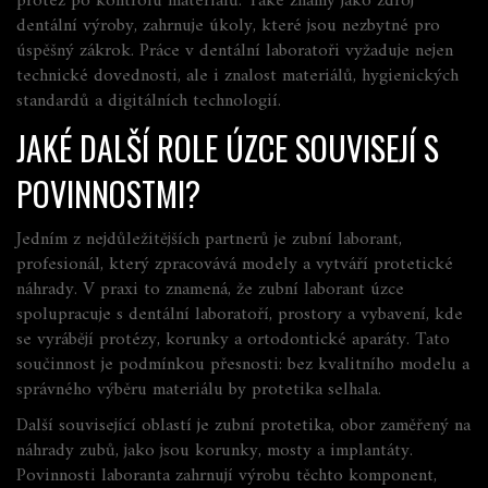
protéz po kontrolu materiálů
. Také známý jako
zdroj
dentální výroby
, zahrnuje úkoly, které jsou nezbytné pro
úspěšný zákrok.
Práce v dentální laboratoři vyžaduje nejen
technické dovednosti, ale i znalost materiálů, hygienických
standardů a digitálních technologií.
JAKÉ DALŠÍ ROLE ÚZCE SOUVISEJÍ S
POVINNOSTMI?
Jedním z nejdůležitějších partnerů je
zubní laborant
,
profesionál, který zpracovává modely a vytváří protetické
náhrady
. V praxi to znamená, že zubní laborant úzce
spolupracuje s
dentální laboratoří
,
prostory a vybavení, kde
se vyrábějí protézy, korunky a ortodontické aparáty
. Tato
součinnost je podmínkou přesnosti: bez kvalitního modelu a
správného výběru materiálu by protetika selhala.
Další související oblastí je
zubní protetika
,
obor zaměřený na
náhrady zubů, jako jsou korunky, mosty a implantáty
.
Povinnosti laboranta zahrnují výrobu těchto komponent,