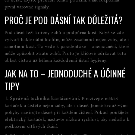
co dělat, abyste předešli těmto potížím, a jak rozpoznat
první varovné signály.
PROČ JE POD DÁSNÍ TAK DŮLEŽITÁ?
Pod dásní leží kořeny zubů a podpůrná kost. Když se zde
vytvoří bakteriální biofilm, může zasáhnout nejen zuby, ale i
samotnou kost. To vede k paradentóze – onemocnění, které
může způsobit ztrátu zubů. Proto je klíčové udržovat tuto
oblast čistou už během každodenní ústní hygieny.
JAK NA TO – JEDNODUCHÉ A ÚČINNÉ
TIPY
1. Správná technika kartáčování.
Používejte měkký
kartáček a čistěte nejen zuby, ale i dásně. Jemně krouživými
pohyby masírujte dásně při každém čištění. Pokud použijete
elektrický kartáček, nastavte nízkou rychlost, aby nedošlo k
poškození citlivých tkání.