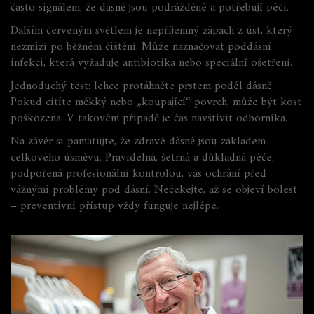
často signálem, že dásně jsou podrážděné a potřebují péči.
Dalším červeným světlem je nepříjemný zápach z úst, který
nezmizí po běžném čištění. Může naznačovat poddásní
infekci, která vyžaduje antibiotika nebo speciální ošetření.
Jednoduchý test: lehce protáhněte prstem podél dásně.
Pokud cítíte měkký nebo „koupající“ povrch, může být kost
poškozena. V takovém případě je čas navštívit odborníka.
Na závěr si pamatujte, že zdravé dásně jsou základem
celkového úsměvu. Pravidelná, šetrná a důkladná péče,
podpořená profesionální kontrolou, vás ochrání před
vážnými problémy pod dásní. Nečekejte, až se objeví bolest
– preventivní přístup vždy funguje nejlépe.