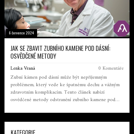
6 července 2024
JAK SE ZBAVIT ZUBNÍHO KAMENE POD DÁSNÍ:
OSVĚDČENÉ METODY
Lenka Vraná
0 Komentáře
Zubní kámen pod dásní může být nepříjemným
problémem, který vede ke špatnému dechu a vážným
zdravotním komplikacím. Tento článek nabízí
osvědčené metody odstranění zubního kamene pod
dásní, jaké nástroje a techniky můžete použít doma i u
zubaře, a jak zamezit jeho hromadění.
KATEGORIE