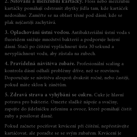
2. Nitování a mezizubní kartáčky.
Floss nebo mezizubní
kartáčky pomáhají odstranit zbytky jídla tam, kde kartáček
nedosáhne. Zaměřte se na oblast těsně pod dásní, kde se
plak nejčastěji zachytává.
3. Oplachování ústní vodou.
Antibakteriální ústní voda s
fluoridem snižuje množství bakterií a podporuje hojení
dásní. Stačí po čištění vypláchnout ústa 30 sekund a
nevypláchnout vodu, aby zůstala na zubech.
4. Pravidelná návštěva zubaře.
Profesionální scaling a
kontrola dásní odhalí problémy dříve, než se rozvinou.
Doporučuje se návštěva alespoň dvakrát ročně, nebo častěji,
pokud máte sklon k zánětům.
5. Zdravá strava a vyhýbání se cukru.
Cukr je hlavní
potrava pro bakterie. Omezte sladké nápoje a svačiny,
zapojte do jídelníčku zeleninu a ovoce, které pomáhají čistit
zuby a posilovat dásně.
Pokud začnete pociťovat krvácení při čištění, nepřestávejte
kartáčovat, ale poraďte se se svým zubařem. Krvácení je