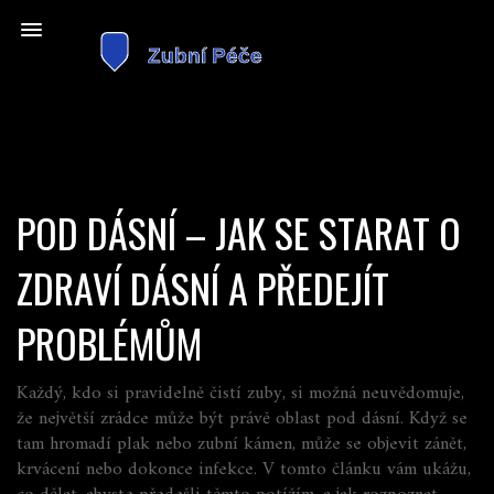
POD DÁSNÍ – JAK SE STARAT O
ZDRAVÍ DÁSNÍ A PŘEDEJÍT
PROBLÉMŮM
Každý, kdo si pravidelně čistí zuby, si možná neuvědomuje,
že největší zrádce může být právě oblast pod dásní. Když se
tam hromadí plak nebo zubní kámen, může se objevit zánět,
krvácení nebo dokonce infekce. V tomto článku vám ukážu,